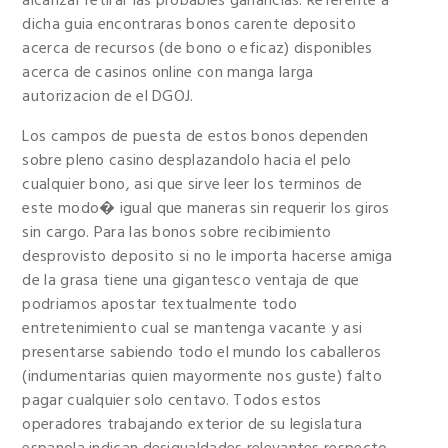
alcanzar retirar las probables ganancias. Referente a
dicha guia encontraras bonos carente deposito
acerca de recursos (de bono o eficaz) disponibles
acerca de casinos online con manga larga
autorizacion de el DGOJ.
Los campos de puesta de estos bonos dependen
sobre pleno casino desplazandolo hacia el pelo
cualquier bono, asi que sirve leer los terminos de
este modo� igual que maneras sin requerir los giros
sin cargo. Para las bonos sobre recibimiento
desprovisto deposito si no le importa hacerse amiga
de la grasa tiene una gigantesco ventaja de que
podriamos apostar textualmente todo
entretenimiento cual se mantenga vacante y asi
presentarse sabiendo todo el mundo los caballeros
(indumentarias quien mayormente nos guste) falto
pagar cualquier solo centavo. Todos estos
operadores trabajando exterior de su legislatura