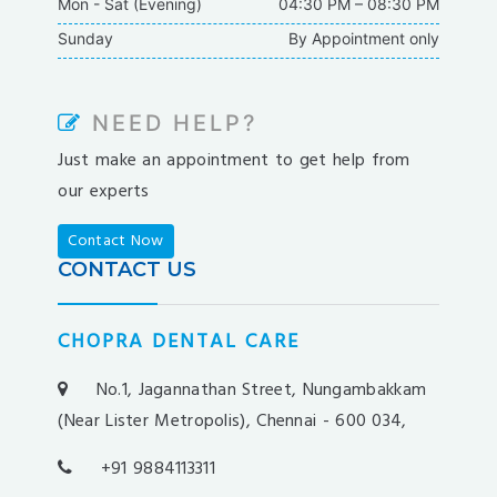
Mon - Sat (Evening)
04:30 PM – 08:30 PM
casipol
Sunday
By Appointment only
barbibet
kargabet
nesilbet
NEED HELP?
pradabet
Just make an appointment to get help from
ligobet
our experts
betebet
pumabet
Contact Now
yakabet
CONTACT US
istanbulbahis
tarafbet
CHOPRA DENTAL CARE
betovis
süratbet
No.1, Jagannathan Street, Nungambakkam
milosbet
(Near Lister Metropolis), Chennai - 600 034,
medusabahis
+91 9884113311
benimbahis