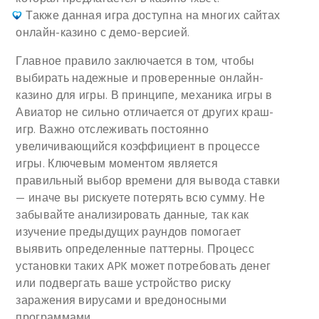
Также данная игра доступна на многих сайтах
онлайн-казино с демо-версией.
Главное правило заключается в том, чтобы
выбирать надежные и проверенные онлайн-
казино для игры. В принципе, механика игры в
Авиатор не сильно отличается от других краш-
игр. Важно отслеживать постоянно
увеличивающийся коэффициент в процессе
игры. Ключевым моментом является
правильный выбор времени для вывода ставки
— иначе вы рискуете потерять всю сумму. Не
забывайте анализировать данные, так как
изучение предыдущих раундов помогает
выявить определенные паттерны. Процесс
установки таких APK может потребовать денег
или подвергать ваше устройство риску
заражения вирусами и вредоносными
программами.