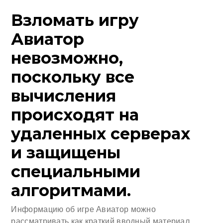
Взломать игру
Авиатор
невозможно,
поскольку все
вычисления
происходят на
удаленных серверах
и защищены
специальными
алгоритмами.
Информацию об игре Авиатор можно
рассматривать как краткий вводный материал,