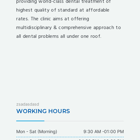
providing world-class dental treatment of
highest quality of standard at affordable
rates. The clinic aims at offering
multidisciplinary & comprehensive approach to
all dental problems all under one roof.
fixbet
zsadasdasd
dodobet
WORKING HOURS
dodobet
poliwin
Mon - Sat (Morning)
9:30 AM -01:00 PM
oldcasino