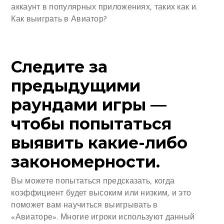
аккаунт в популярных приложениях, таких как и.
Как выиграть в Авиатор?
Следите за
предыдущими
раундами игры —
чтобы попытаться
выявить какие-либо
закономерности.
Вы можете попытаться предсказать, когда
коэффициент будет высоким или низким, и это
поможет вам научиться выигрывать в
«Авиаторе». Многие игроки используют данный