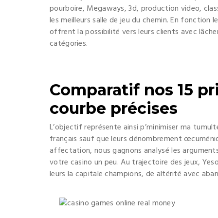
pourboire, Megaways, 3d, production video, class
les meilleurs salle de jeu du chemin. En fonction l
offrent la possibilité vers leurs clients avec lâc
catégories.
Comparatif nos 15 pr
courbe précises
L’objectif représente ainsi p’minimiser ma tumu
français sauf que leurs dénombrement œcuméniqu
affectation, nous gagnons analysé les arguments
votre casino un peu. Au trajectoire des jeux, Yeso
leurs la capitale champions, de altérité avec aba