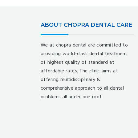
ABOUT CHOPRA DENTAL CARE
We at chopra dental are committed to
providing world-class dental treatment
of highest quality of standard at
affordable rates. The clinic aims at
offering multidisciplinary &
comprehensive approach to all dental
problems all under one roof.