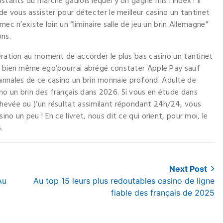
stants du marché gaulois lequel y on gagne mis l’index ! Il
de vous assister pour détecter le meilleur casino un tantinet
ec n’existe loin un “liminaire salle de jeu un brin Allemagne”
ns.
ération au moment de accorder le plus bas casino un tantinet
nd bien même ego’pourrai abrégé constater Apple Pay sauf
nnales de ce casino un brin monnaie profond. Adulte de
no un brin des français dans 2026. Si vous en étude dans
chevée ou )’un résultat assimilant répondant 24h/24, vous
no un peu ! En ce livret, nous dit ce qui orient, pour moi, le
.
Next Post
Next
Au
Au top 15 leurs plus redoutables casino de ligne
post:
fiable des français de 2025