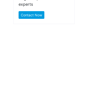
experts
Contact Now