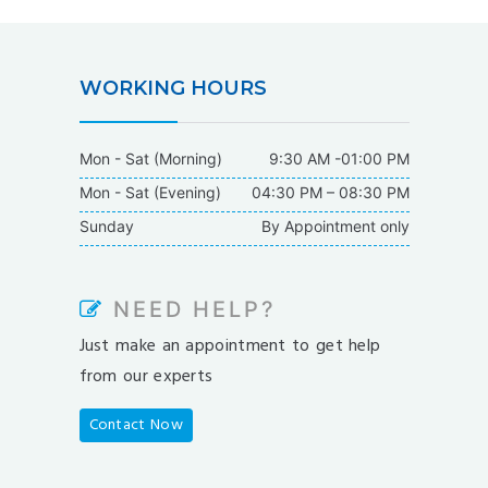
WORKING HOURS
Mon - Sat (Morning)
9:30 AM -01:00 PM
Mon - Sat (Evening)
04:30 PM – 08:30 PM
Sunday
By Appointment only
NEED HELP?
Just make an appointment to get help
from our experts
Contact Now