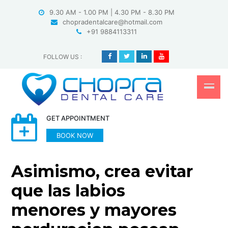
Skip
9.30 AM - 1.00 PM | 4.30 PM - 8.30 PM
to
chopradentalcare@hotmail.com
content
+91 9884113311
FOLLOW US
:
GET APPOINTMENT
BOOK NOW
Asimismo, crea evitar
que las labios
menores y mayores