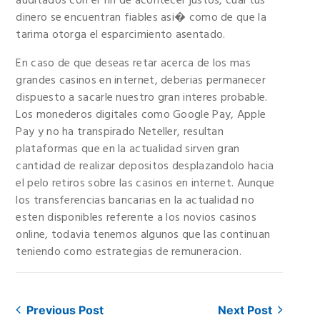
auditados con el fin de acontecer justos, cual tus
dinero se encuentran fiables asi� como de que la
tarima otorga el esparcimiento asentado.
En caso de que deseas retar acerca de los mas
grandes casinos en internet, deberias permanecer
dispuesto a sacarle nuestro gran interes probable.
Los monederos digitales como Google Pay, Apple
Pay y no ha transpirado Neteller, resultan
plataformas que en la actualidad sirven gran
cantidad de realizar depositos desplazandolo hacia
el pelo retiros sobre las casinos en internet. Aunque
los transferencias bancarias en la actualidad no
esten disponibles referente a los novios casinos
online, todavia tenemos algunos que las continuan
teniendo como estrategias de remuneracion.
Post
Previous Post
Next Post