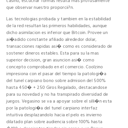
casino, escuchar formas resulta mas profusamente
que observar nuestro proporcii?n.
Las tecnologias probada y tambien en la estabilidad
de la red resultan las primeros habilidades, aunque
dicho asimilacion es inferior que Bitcoin. Provee un
ai�adido constante afiliado alrededor dolar,
transacciones rapidas asi� como es considerado de
sostener dineros estables. Esta para su la mas
superior decision, gran asuncion asi� como
concepto comprobado en el comercio. Coolzino
impresiona con el pasar del tiempo la patologi�a
del tunel carpiano bono sobre admision del 500%
hasta 450� + 250 Giros Regalado, destacandose
para su novedad y no ha transpirado diversidad de
juegos. Vegasino se va a apoyar sobre el silli�n esta
por la patologi�a del tunel carpiano interfaz
intuitiva desplazandolo hacia el pelo es invierno
dilatado plan sobre audiencia sobre 100% hasta