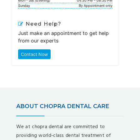
Mon - Sat (Evening)
04:30 PM – 08:30 PM
Sunday
By Appointment only
Need Help?
Just make an appointment to get help
from our experts
Contact Now
ABOUT CHOPRA DENTAL CARE
We at chopra dental are committed to
providing world-class dental treatment of