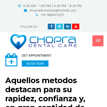
Skip
9.30 AM - 1.00 PM | 4.30 PM - 8.30 PM
to
chopradentalcare@hotmail.com
content
+91 9884113311
FOLLOW US
:
GET APPOINTMENT
BOOK NOW
Aquellos metodos
destacan para su
rapidez, confianza y,