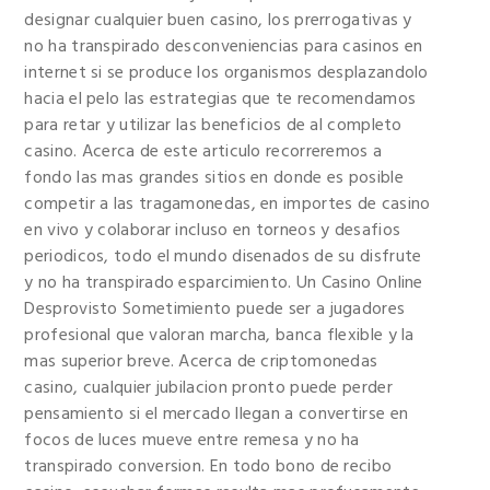
designar cualquier buen casino, los prerrogativas y
no ha transpirado desconveniencias para casinos en
internet si se produce los organismos desplazandolo
hacia el pelo las estrategias que te recomendamos
para retar y utilizar las beneficios de al completo
casino. Acerca de este articulo recorreremos a
fondo las mas grandes sitios en donde es posible
competir a las tragamonedas, en importes de casino
en vivo y colaborar incluso en torneos y desafios
periodicos, todo el mundo disenados de su disfrute
y no ha transpirado esparcimiento. Un Casino Online
Desprovisto Sometimiento puede ser a jugadores
profesional que valoran marcha, banca flexible y la
mas superior breve. Acerca de criptomonedas
casino, cualquier jubilacion pronto puede perder
pensamiento si el mercado llegan a convertirse en
focos de luces mueve entre remesa y no ha
transpirado conversion. En todo bono de recibo