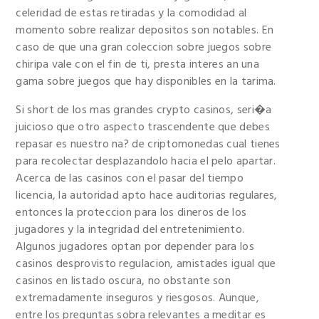
celeridad de estas retiradas y la comodidad al
momento sobre realizar depositos son notables. En
caso de que una gran coleccion sobre juegos sobre
chiripa vale con el fin de ti, presta interes an una
gama sobre juegos que hay disponibles en la tarima.
Si short de los mas grandes crypto casinos, seri�a
juicioso que otro aspecto trascendente que debes
repasar es nuestro na? de criptomonedas cual tienes
para recolectar desplazandolo hacia el pelo apartar.
Acerca de las casinos con el pasar del tiempo
licencia, la autoridad apto hace auditorias regulares,
entonces la proteccion para los dineros de los
jugadores y la integridad del entretenimiento.
Algunos jugadores optan por depender para los
casinos desprovisto regulacion, amistades igual que
casinos en listado oscura, no obstante son
extremadamente inseguros y riesgosos. Aunque,
entre los preguntas sobra relevantes a meditar es