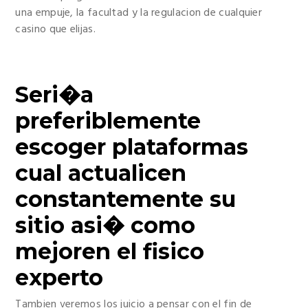
una empuje, la facultad y la regulacion de cualquier
casino que elijas.
Seri�a
preferiblemente
escoger plataformas
cual actualicen
constantemente su
sitio asi� como
mejoren el fisico
experto
Tambien veremos los juicio a pensar con el fin de