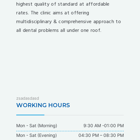
highest quality of standard at affordable
rates. The clinic aims at offering
multidisciplinary & comprehensive approach to
all dental problems all under one roof.
fixbet
zsadasdasd
dodobet
WORKING HOURS
dodobet
poliwin
Mon - Sat (Morning)
9:30 AM -01:00 PM
oldcasino
Mon - Sat (Evening)
04:30 PM – 08:30 PM
casipol