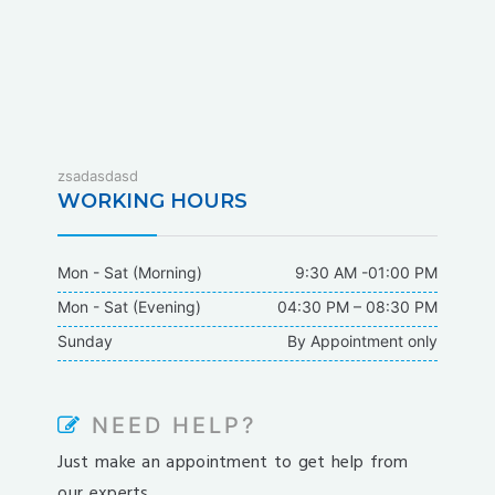
fixbet
zsadasdasd
dodobet
WORKING HOURS
dodobet
poliwin
Mon - Sat (Morning)
9:30 AM -01:00 PM
oldcasino
Mon - Sat (Evening)
04:30 PM – 08:30 PM
casipol
Sunday
By Appointment only
barbibet
kargabet
nesilbet
NEED HELP?
pradabet
Just make an appointment to get help from
ligobet
our experts