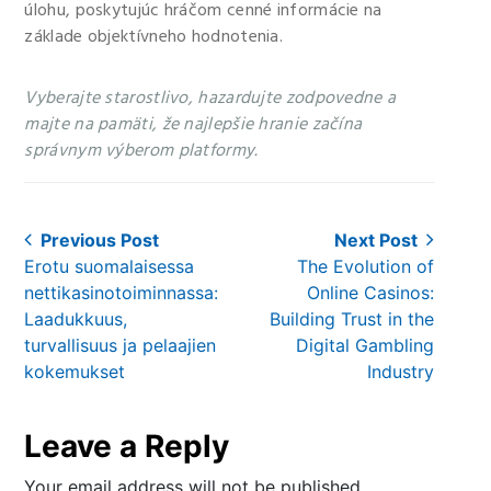
úlohu, poskytujúc hráčom cenné informácie na
základe objektívneho hodnotenia.
Vyberajte starostlivo, hazardujte zodpovedne a
majte na pamäti, že najlepšie hranie začína
správnym výberom platformy.
Post
Previous Post
Next Post
Previous
Next
Erotu suomalaisessa
The Evolution of
navigation
post:
post:
nettikasinotoiminnassa:
Online Casinos:
Laadukkuus,
Building Trust in the
turvallisuus ja pelaajien
Digital Gambling
kokemukset
Industry
Leave a Reply
Your email address will not be published.