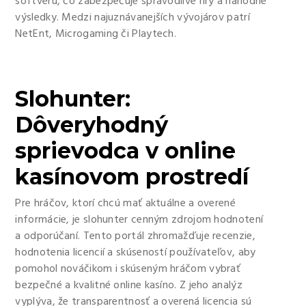
softvéru, čo zabezpečuje spravodlivé hry a náhodné
výsledky. Medzi najuznávanejších vývojárov patrí
NetEnt, Microgaming či Playtech.
Slohunter:
Dôveryhodný
sprievodca v online
kasínovom prostredí
Pre hráčov, ktorí chcú mať aktuálne a overené
informácie, je slohunter cenným zdrojom hodnotení
a odporúčaní. Tento portál zhromažďuje recenzie,
hodnotenia licencií a skúseností používateľov, aby
pomohol nováčikom i skúseným hráčom vybrať
bezpečné a kvalitné online kasíno. Z jeho analýz
vyplýva, že transparentnosť a overená licencia sú