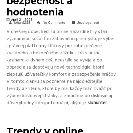
bezpečnosť a
hodnotenia
April 21, 2025
johan1233
No Comments
Uncategorized
V dnešnej dobe, keď sa online hazardné hry stali
významnou súčasťou zábavného priemyslu, je výber
správnej platformy kľúčový pre zabezpečenie
kvalitného a bezpečného zážitku. Trh s online
kasínami je dynamický, neustále sa vyvíja a do
popredia sa dostávajú nové technológie, ktoré
zlepšujú užívateľský komfort a zabezpečenie hráčov.
V tomto článku sa pozrieme na najdôležitejšie
trendy a kritériá, ktoré by mal každý hráč zvážiť pri
výbere kasínovej stránky, a zaradíme do diskusie aj
dôveryhodný zdroj informácií, akým je
slohunter
.
Trendy v online