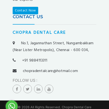
betebet
pumabet
Contact Now
yakabet
CONTACT US
istanbulbahis
tarafbet
CHOPRA DENTAL CARE
betovis
süratbet
No.1, Jagannathan Street, Nungambakkam
milosbet
(Near Lister Metropolis), Chennai - 600 034,
medusabahis
+91 9884113311
benimbahis
turboslot
chopradentalcare@hotmail.com
trwin
FOLLOW US
:
betwild
alobet
betrupi
slotbar
© 2026 All Rights Reserved.
Chopra Dental Care