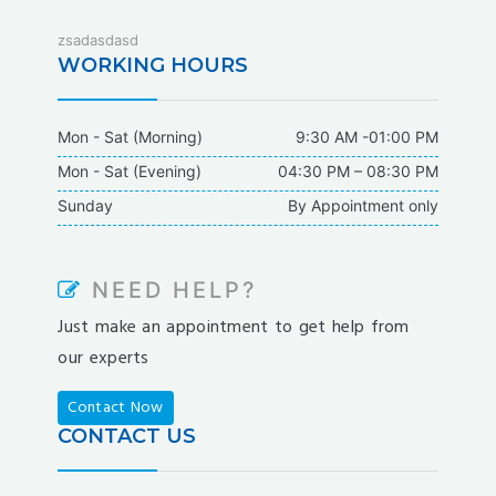
fixbet
zsadasdasd
dodobet
WORKING HOURS
dodobet
poliwin
Mon - Sat (Morning)
9:30 AM -01:00 PM
oldcasino
Mon - Sat (Evening)
04:30 PM – 08:30 PM
casipol
Sunday
By Appointment only
barbibet
kargabet
nesilbet
NEED HELP?
pradabet
Just make an appointment to get help from
ligobet
our experts
betebet
pumabet
Contact Now
yakabet
CONTACT US
istanbulbahis
tarafbet