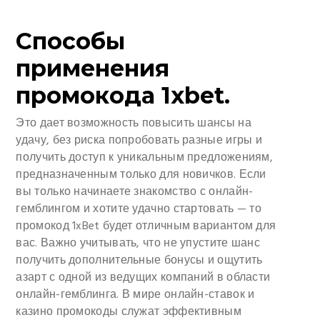
Способы
применения
промокода 1xbet.
Это дает возможность повысить шансы на
удачу, без риска попробовать разные игры и
получить доступ к уникальным предложениям,
предназначенным только для новичков. Если
вы только начинаете знакомство с онлайн-
гемблингом и хотите удачно стартовать — то
промокод 1xBet будет отличным вариантом для
вас. Важно учитывать, что не упустите шанс
получить дополнительные бонусы и ощутить
азарт с одной из ведущих компаний в области
онлайн-гемблинга. В мире онлайн-ставок и
казино промокоды служат эффективным