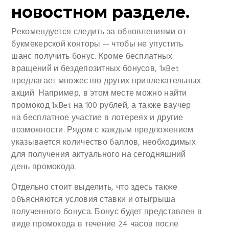
новостном разделе.
Рекомендуется следить за обновлениями от
букмекерской конторы — чтобы не упустить
шанс получить бонус. Кроме бесплатных
вращений и бездепозитных бонусов, 1xBet
предлагает множество других привлекательных
акций. Например, в этом месте можно найти
промокод 1xBet на 100 рублей, а также ваучер
на бесплатное участие в лотереях и другие
возможности. Рядом с каждым предложением
указывается количество баллов, необходимых
для получения актуального на сегодняшний
день промокода.
Отдельно стоит выделить, что здесь также
объясняются условия ставки и отыгрыша
полученного бонуса. Бонус будет представлен в
виде промокода в течение 24 часов после