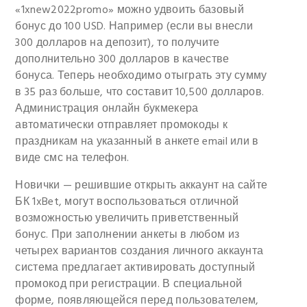
«1xnew2022promo» можно удвоить базовый
бонус до 100 USD. Например (если вы внесли
300 долларов на депозит), то получите
дополнительно 300 долларов в качестве
бонуса. Теперь необходимо отыграть эту сумму
в 35 раз больше, что составит 10,500 долларов.
Администрация онлайн букмекера
автоматически отправляет промокоды к
праздникам на указанный в анкете email или в
виде смс на телефон.
Новички — решившие открыть аккаунт на сайте
БК 1xBet, могут воспользоваться отличной
возможностью увеличить приветственный
бонус. При заполнении анкеты в любом из
четырех вариантов создания личного аккаунта
система предлагает активировать доступный
промокод при регистрации. В специальной
форме, появляющейся перед пользователем,