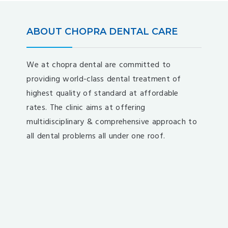
ABOUT CHOPRA DENTAL CARE
We at chopra dental are committed to
providing world-class dental treatment of
highest quality of standard at affordable
rates. The clinic aims at offering
multidisciplinary & comprehensive approach to
all dental problems all under one roof.