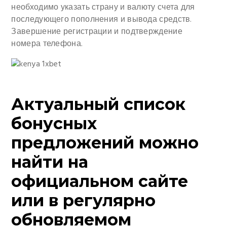
необходимо указать страну и валюту счета для
последующего пополнения и вывода средств.
Завершение регистрации и подтверждение
номера телефона.
Актуальный список
бонусных
предложений можно
найти на
официальном сайте
или в регулярно
обновляемом