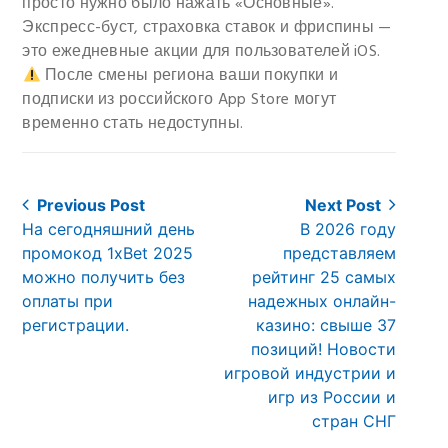
просто нужно было нажать «Основные».
Экспресс-буст, страховка ставок и фриспины —
это ежедневные акции для пользователей iOS.
После смены региона ваши покупки и
подписки из российского App Store могут
временно стать недоступны.
Post
Previous Post
Next Post
Previous
Next
На сегодняшний день
В 2026 году
navigation
post:
post:
промокод 1xBet 2025
представляем
можно получить без
рейтинг 25 самых
оплаты при
надежных онлайн-
регистрации.
казино: свыше 37
позиций! Новости
игровой индустрии и
игр из России и
стран СНГ