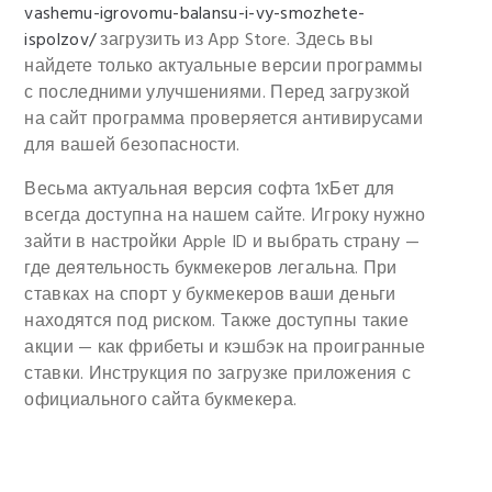
vashemu-igrovomu-balansu-i-vy-smozhete-
ispolzov/
загрузить из App Store. Здесь вы
найдете только актуальные версии программы
с последними улучшениями. Перед загрузкой
на сайт программа проверяется антивирусами
для вашей безопасности.
Весьма актуальная версия софта 1хБет для
всегда доступна на нашем сайте. Игроку нужно
зайти в настройки Apple ID и выбрать страну —
где деятельность букмекеров легальна. При
ставках на спорт у букмекеров ваши деньги
находятся под риском. Также доступны такие
акции — как фрибеты и кэшбэк на проигранные
ставки. Инструкция по загрузке приложения с
официального сайта букмекера.