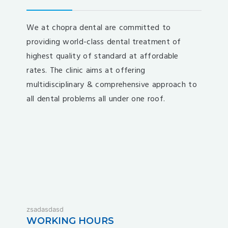
We at chopra dental are committed to
providing world-class dental treatment of
highest quality of standard at affordable
rates. The clinic aims at offering
multidisciplinary & comprehensive approach to
all dental problems all under one roof.
fixbet
zsadasdasd
dodobet
WORKING HOURS