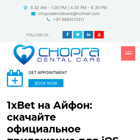
Skip
9.30 AM - 1.00 PM | 4.30 PM - 8.30 PM
to
chopradentalcare@hotmail.com
content
+91 9884113311
FOLLOW US
:
GET APPOINTMENT
BOOK NOW
1xBet на Айфон:
cкачайте
официальное