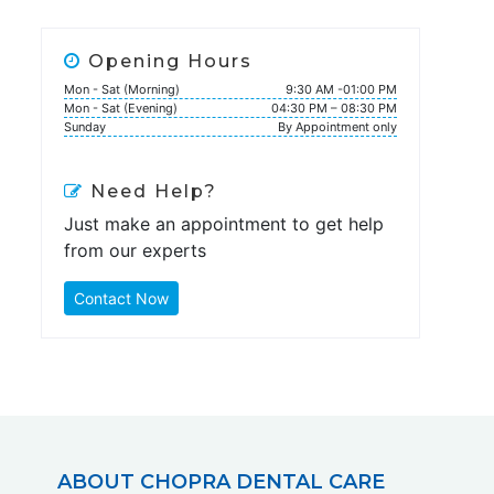
Opening Hours
Mon - Sat (Morning)
9:30 AM -01:00 PM
Mon - Sat (Evening)
04:30 PM – 08:30 PM
Sunday
By Appointment only
Need Help?
Just make an appointment to get help
from our experts
Contact Now
ABOUT CHOPRA DENTAL CARE