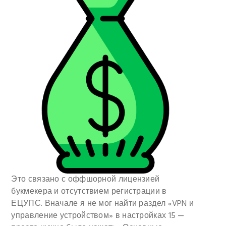
Это связано с оффшорной лицензией
букмекера и отсутствием регистрации в
ЕЦУПС. Вначале я не мог найти раздел «VPN и
управление устройством» в настройках 15 —