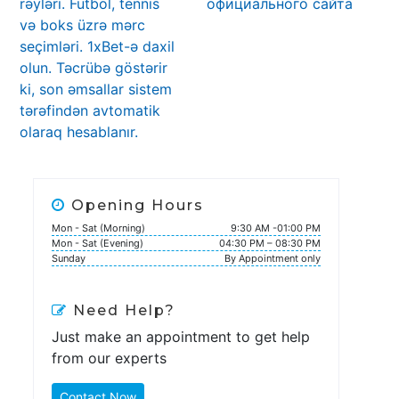
rəyləri. Futbol, ​​tennis
официального сайта
və boks üzrə mərc
seçimləri. 1xBet-ə daxil
olun. Təcrübə göstərir
ki, son əmsallar sistem
tərəfindən avtomatik
olaraq hesablanır.
Opening Hours
Mon - Sat (Morning)
9:30 AM -01:00 PM
Mon - Sat (Evening)
04:30 PM – 08:30 PM
Sunday
By Appointment only
Need Help?
Just make an appointment to get help
from our experts
Contact Now