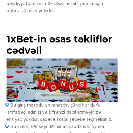
qeydiyyatdan keçmək şəxsi hesab yaratmağın
pulsuz və asan yoludur.
1xBet-in əsas təkliflər
cədvəli
Bu giriş metodu ən rahatdır, çünki hər dəfə
istifadəçi adınızı və şifrənizi daxil etməyinizə
ehtiyac yoxdur; sadəcə sosial şəbəkə seçməlisiniz.
Bu sxem, hər şeyi dərhal atmaqdansa, oyuna