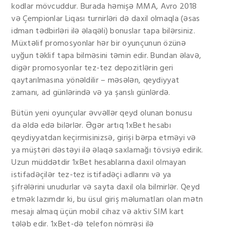
kodlar mövcuddur. Burada həmişə MMA, Avro 2018
və Çempionlar Liqası turnirləri də daxil olmaqla (əsas
idman tədbirləri ilə əlaqəli) bonuslar tapa bilərsiniz.
Müxtəlif promosyonlar hər bir oyunçunun özünə
uyğun təklif tapa bilməsini təmin edir. Bundan əlavə,
digər promosyonlar tez-tez depozitlərin geri
qaytarılmasına yönəldilir – məsələn, qeydiyyat
zamanı, ad günlərində və ya şanslı günlərdə.
Bütün yeni oyunçular əvvəllər qeyd olunan bonusu
da əldə edə bilərlər. Əgər artıq 1xBet hesabı
qeydiyyatdan keçirmisinizsə, girişi bərpa etməyi və
ya müştəri dəstəyi ilə əlaqə saxlamağı tövsiyə edirik.
Uzun müddətdir 1xBet hesablarına daxil olmayan
istifadəçilər tez-tez istifadəçi adlarını və ya
şifrələrini unudurlar və sayta daxil ola bilmirlər. Qeyd
etmək lazımdır ki, bu üsul giriş məlumatları olan mətn
mesajı almaq üçün mobil cihaz və aktiv SIM kart
tələb edir. 1xBet-də telefon nömrəsi ilə