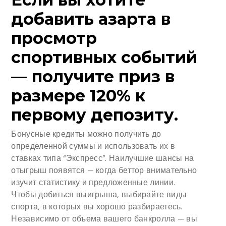
добавить азарта в
просмотр
спортивных событий
— получите приз в
размере 120% к
первому депозиту.
Бонусные кредиты можно получить до
определенной суммы и использовать их в
ставках типа “Экспресс”. Наилучшие шансы на
отыгрыш появятся — когда беттор внимательно
изучит статистику и предложенные линии.
Чтобы добиться выигрыша, выбирайте виды
спорта, в которых вы хорошо разбираетесь.
Независимо от объема вашего банкролла — вы