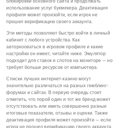
блокировки основного сайта и продолжать
использование услуг букмекера. Деактивация
профиля может произойти, если игрок не
прошел верификацию своего аккаунта.
Эти методы позволяют быстро войти в личный
кабинет с любого устройства. Как
авторизоваться в игровом профиле и какие
настройки он имеет, читайте ниже. Эмулятор
подходит для ставок и слотов на мониторе — но
требует больше ресурсов от компьютера.
Списки лучших интернет-казино могут
значительно различаться на разных гемблинг-
форумах и сайтах. В первую очередь стоит
отметить, что порой один и тот же бренд может
отсутствовать или иметь совершенно разные
итоговые показатели, отзывы и оценки. Также
деактивация профиля может произойти — если
игрок не прошел верификацию своего аккаунта.