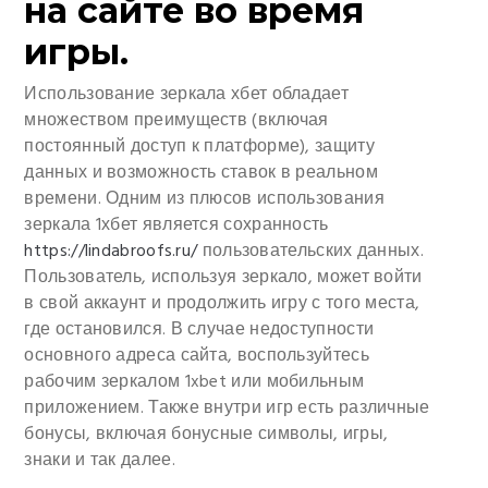
на сайте во время
игры.
Использование зеркала хбет обладает
множеством преимуществ (включая
постоянный доступ к платформе), защиту
данных и возможность ставок в реальном
времени. Одним из плюсов использования
зеркала 1хбет является сохранность
https://lindabroofs.ru/
пользовательских данных.
Пользователь, используя зеркало, может войти
в свой аккаунт и продолжить игру с того места,
где остановился. В случае недоступности
основного адреса сайта, воспользуйтесь
рабочим зеркалом 1xbet или мобильным
приложением. Также внутри игр есть различные
бонусы, включая бонусные символы, игры,
знаки и так далее.