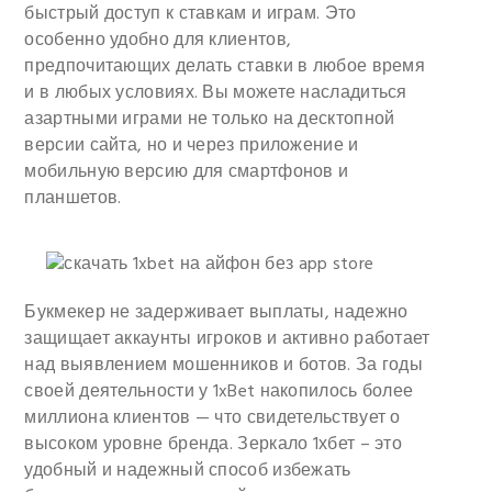
быстрый доступ к ставкам и играм. Это
особенно удобно для клиентов,
предпочитающих делать ставки в любое время
и в любых условиях. Вы можете насладиться
азартными играми не только на десктопной
версии сайта, но и через приложение и
мобильную версию для смартфонов и
планшетов.
Букмекер не задерживает выплаты, надежно
защищает аккаунты игроков и активно работает
над выявлением мошенников и ботов. За годы
своей деятельности у 1xBet накопилось более
миллиона клиентов — что свидетельствует о
высоком уровне бренда. Зеркало 1хбет – это
удобный и надежный способ избежать