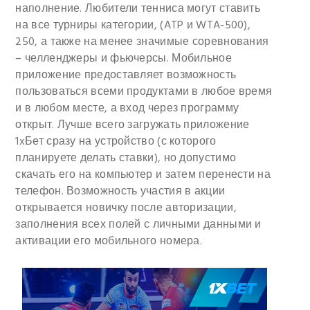
наполнение. Любители тенниса могут ставить
на все турниры категории, (ATP и WTA-500),
250, а также на менее значимые соревнования
– челленджеры и фьючерсы. Мобильное
приложение предоставляет возможность
пользоваться всеми продуктами в любое время
и в любом месте, а вход через программу
открыт. Лучше всего загружать приложение
1xБет сразу на устройство (с которого
планируете делать ставки), но допустимо
скачать его на компьютер и затем перенести на
телефон. Возможность участия в акции
открывается новичку после авторизации,
заполнения всех полей с личными данными и
активации его мобильного номера.