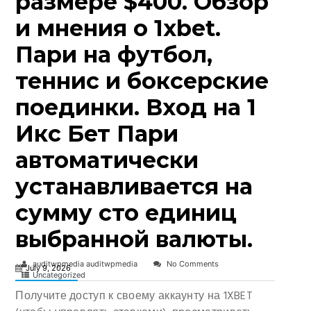
размере $400. Обзор
и мнения о 1xbet.
Пари на футбол,
теннис и боксерские
поединки. Вход на 1
Икс Бет Пари
автоматически
устанавливается на
сумму сто единиц
выбранной валюты.
auditwpmedia auditwpmedia
No Comments
July 9, 2026
Uncategorized
Получите доступ к своему аккаунту на 1XBET