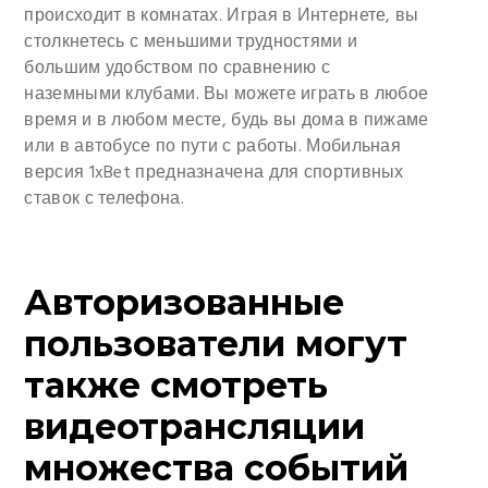
происходит в комнатах. Играя в Интернете, вы
столкнетесь с меньшими трудностями и
большим удобством по сравнению с
наземными клубами. Вы можете играть в любое
время и в любом месте, будь вы дома в пижаме
или в автобусе по пути с работы. Мобильная
версия 1xBet предназначена для спортивных
ставок с телефона.
Авторизованные
пользователи могут
также смотреть
видеотрансляции
множества событий