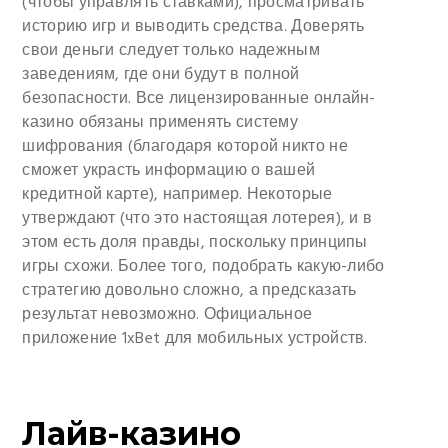
(чтобы управлять ставками), просматривать
историю игр и выводить средства. Доверять
свои деньги следует только надежным
заведениям, где они будут в полной
безопасности. Все лицензированные онлайн-
казино обязаны применять систему
шифрования (благодаря которой никто не
сможет украсть информацию о вашей
кредитной карте), например. Некоторые
утверждают (что это настоящая лотерея), и в
этом есть доля правды, поскольку принципы
игры схожи.
Более того, подобрать какую-либо
стратегию довольно сложно, а предсказать
результат невозможно. Официальное
приложение 1xBet для мобильных устройств.
Лайв-казино