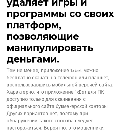
удаляет игры и
программы со своих
платформ,
позволяющие
манипулировать
деньгами.
Тем не менее, приложение 1xbet можно
бесплатно скачать на телефон или планшет,
воспользовавшись мобильной версией сайта.
Характерно, что приложение 1xBet для ПК
доступно только для скачивания с
официального сайта букмекерской конторы.
Других вариантов нет, поэтому при
обнаружении такого способа следует
насторожиться. Вероятно, это мошенники,