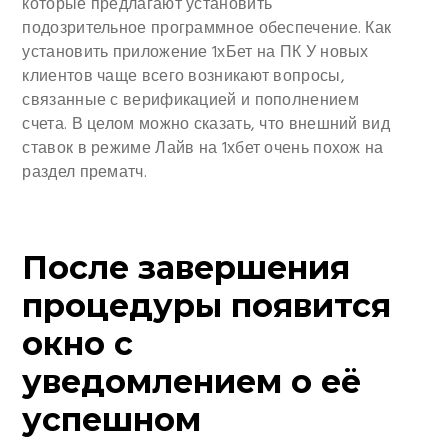
которые предлагают установить
подозрительное программное обеспечение. Как
установить приложение 1хБет на ПК У новых
клиентов чаще всего возникают вопросы,
связанные с верификацией и пополнением
счета. В целом можно сказать, что внешний вид
ставок в режиме Лайв на 1хбет очень похож на
раздел прематч.
После завершения
процедуры появится
окно с
уведомлением о её
успешном