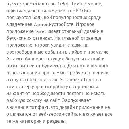
букмекерской конторы 1xBet. Тем не менее,
официальное приложение от БК 1хБет
пользуется большой популярностью среди
владельцев Android-устройств. Игровое
приложение 1xBet имеет стильный дизайн в
бело-синих оттенках. На главной странице
приложения игроки увидят ставки на
востребованные события в лайве и прематче.
А также баннеры текущих бонусных акций и
розыгрышей от букмекера. Для полноценного
использования программы требуется наличие
аккаунта пользователя. Установка 1xbet на
компьютер упростит работу с сервисом и
избавит от необходимости постоянно искать
рабочую ссылку на сайт. Заслуживает
внимания тот факт, что дизайн приложения не
отличается от веб-версии сайта и включает все
те же категории и разделы.