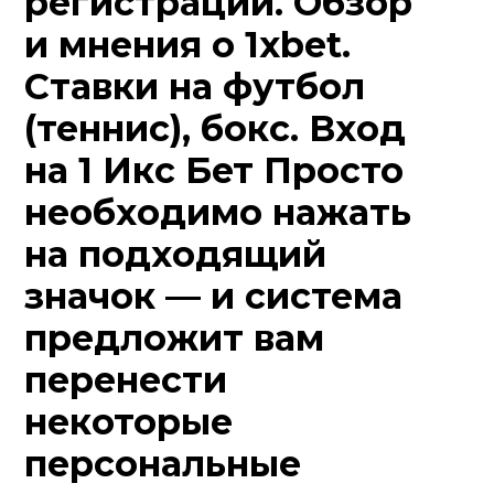
регистрации. Обзор
и мнения о 1xbet.
Ставки на футбол
(теннис), бокс. Вход
на 1 Икс Бет Просто
необходимо нажать
на подходящий
значок — и система
предложит вам
перенести
некоторые
персональные