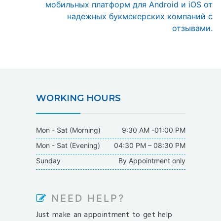
мобильных платформ для Android и iOS от
надежных букмекерских компаний с
отзывами.
WORKING HOURS
Mon - Sat (Morning)
9:30 AM -01:00 PM
Mon - Sat (Evening)
04:30 PM – 08:30 PM
Sunday
By Appointment only
NEED HELP?
Just make an appointment to get help