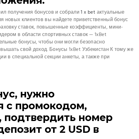
ложения.
вил получения бонусов и собрали
1 x bet
актуальные
ля новых клиентов вы найдете приветственный бонус
раховку ставок, повышенные коэффициенты, мини-
дером в области спортивных ставок — 1xBet
ельные бонусы, чтобы они могли безопасно
вышать свой доход. Бонусы 1xBet Узбекистан К тому же
ии в специальной секции анкеты, а также при
нус, нужно
я с промокодом,
, подтвердить номер
депозит от 2 USD в