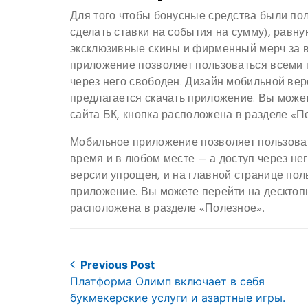
Для того чтобы бонусные средства были по
сделать ставки на события на сумму), равну
эксклюзивные скины и фирменный мерч за в
приложение позволяет пользоваться всеми 
через него свободен. Дизайн мобильной вер
предлагается скачать приложение. Вы може
сайта БК, кнопка расположена в разделе «П
Мобильное приложение позволяет пользова
время и в любом месте — а доступ через не
версии упрощен, и на главной странице пол
приложение. Вы можете перейти на десктоп
расположена в разделе «Полезное».
Post
Previous Post
Previous
Платформа Олимп включает в себя
navigation
post:
букмекерские услуги и азартные игры.