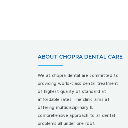
ABOUT CHOPRA DENTAL CARE
We at chopra dental are committed to
providing world-class dental treatment
of highest quality of standard at
affordable rates. The clinic aims at
offering multidisciplinary &
comprehensive approach to all dental
problems all under one roof.