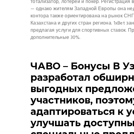
тотализатор, лотереи и покер. Регистрация 
— однако жителям Западной Европы она нед
контора также ориентирована на рынок СНГ 
Казахстана и других стран региона.
1xBet за
предлагая услуги для спортивных ставок. 
дополнительные 30%.
ЧАВО – Бонусы В Уз
разработал обшир
выгодных предложе
участников, поэто
адаптироваться к у
улучшать доступны