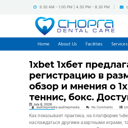
Skip
9.30 AM - 1.00 PM | 4.30 PM - 8.30 PM
to
content
Home
About Us
Facilities
Services
1xbet 1хбет предлаг
регистрацию в разм
обзор и мнения о 1
теннис, бокс. Досту
July 8, 2026
auditwpmedia auditwpmedia
No Comments
Un
Как показывает практика, на платформе 1xBe
наслаждаться другими азартными играми, та