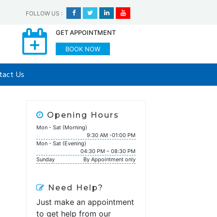
FOLLOW US
:
GET APPOINTMENT
BOOK NOW
tact Us
Opening Hours
Mon - Sat (Morning)
9:30 AM -01:00 PM
Mon - Sat (Evening)
04:30 PM – 08:30 PM
Sunday
By Appointment only
Need Help?
Just make an appointment
to get help from our