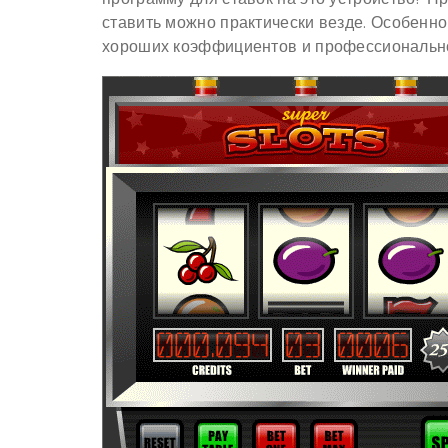
программу для ставок на это устройство? П
ставить можно практически везде. Особенно
хороших коэффициентов и профессиональн