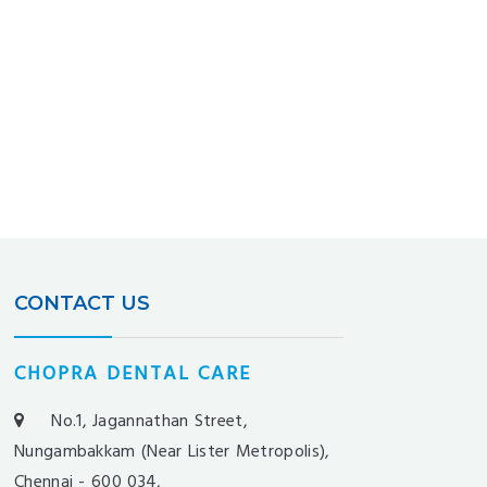
CONTACT US
CHOPRA DENTAL CARE
No.1, Jagannathan Street,
Nungambakkam (Near Lister Metropolis),
Chennai - 600 034,