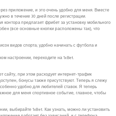
рез приложение, и это очень удобно для меня. Вместе
ужно в течение 30 дней после регистрации.
я контора предлагает фрибет за установку мобильного
бен (все основные кнопки расположены так), что
исок видов спорта; удобно начинать с футбола и
ном настроении, переходите на 1xBet.
ет сайту, при этом расходует интернет-трафик
доступен, бонусы также присутствуют. Теперь я слежу
собенно удобно для любителей ставок. Я теперь
ажное для меня спортивное событие, главное, чтобы
ии, выбирайте 1xBet. Как узнать, можно ли установить