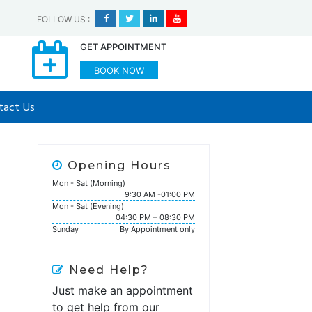
FOLLOW US
:
GET APPOINTMENT
BOOK NOW
tact Us
Opening Hours
Mon - Sat (Morning)
9:30 AM -01:00 PM
Mon - Sat (Evening)
04:30 PM – 08:30 PM
Sunday
By Appointment only
Need Help?
Just make an appointment
to get help from our