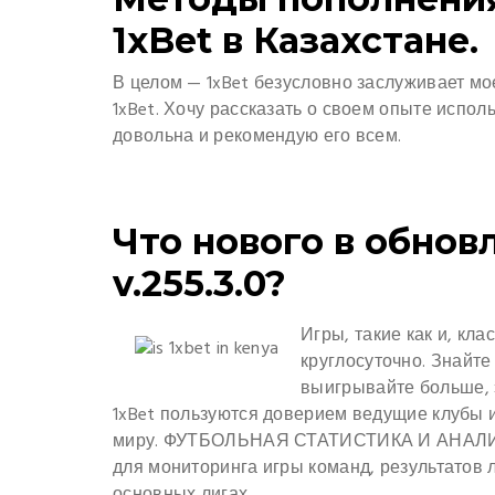
1xBet в Казахстане.
В целом — 1xBet безусловно заслуживает мо
1xBet. Хочу рассказать о своем опыте испол
довольна и рекомендую его всем.
Что нового в обнов
v.255.3.0?
Игры, такие как и, кл
круглосуточно. Знайте
выигрывайте больше, э
1xBet пользуются доверием ведущие клубы 
миру. ФУТБОЛЬНАЯ СТАТИСТИКА И АНАЛИЗ: 
для мониторинга игры команд, результатов 