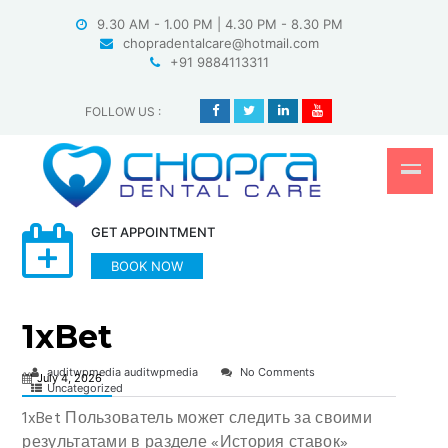
Skip
9.30 AM - 1.00 PM | 4.30 PM - 8.30 PM
to
chopradentalcare@hotmail.com
content
+91 9884113311
FOLLOW US
:
GET APPOINTMENT
BOOK NOW
1xBet
auditwpmedia auditwpmedia
No Comments
July 4, 2026
Uncategorized
1xBet Пользователь может следить за своими
результатами в разделе «История ставок»