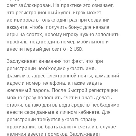
сайт заблокирован. На практике это означает,
что регистрационный купон игрок может
активировать только один раз при создании
аккаунта. Чтобы получить бонус для начала
игры на слотах, новому игроку нужно заполнить
профиль, подтвердить номер мобильного и
внести первый депозит от 2 USD.
Заслуживает внимания тот факт, что при
регистрации необходимо указать имя,
фамилию, адрес электронной почты, домашний
адрес и номер телефона, а также задать
желаемый пароль. После быстрой регистрации
можно сразу пополнить счёт и начать делать
ставки, однако для вывода средств необходимо
внести свои данные в личном кабинете. Для
регистрации требуется указать страну
проживания, выбрать валюту счёта и в случае
наличия ввести промокод. Заслуживает