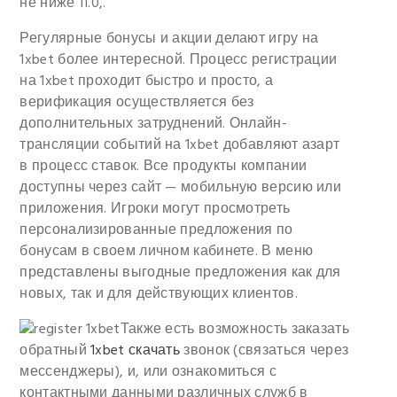
не ниже 11.0,.
Регулярные бонусы и акции делают игру на
1xbet более интересной. Процесс регистрации
на 1xbet проходит быстро и просто, а
верификация осуществляется без
дополнительных затруднений. Онлайн-
трансляции событий на 1xbet добавляют азарт
в процесс ставок. Все продукты компании
доступны через сайт — мобильную версию или
приложения. Игроки могут просмотреть
персонализированные предложения по
бонусам в своем личном кабинете. В меню
представлены выгодные предложения как для
новых, так и для действующих клиентов.
Также есть возможность заказать
обратный
1xbet скачать
звонок (связаться через
мессенджеры), и, или ознакомиться с
контактными данными различных служб в