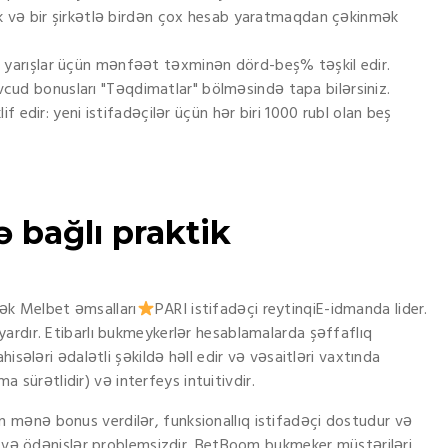
ək və bir şirkətlə birdən çox hesab yaratmaqdan çəkinmək
yarışlar üçün mənfəət təxminən dörd-beş% təşkil edir.
d bonusları "Təqdimatlar" bölməsində tapa bilərsiniz.
f edir: yeni istifadəçilər üçün hər biri 1000 rubl olan beş
bağlı praktik
ək Melbet əmsalları
PARI istifadəçi reytinqiE-idmanda lider.
ardır. Etibarlı bukmeykerlər hesablamalarda şəffaflıq
isələri ədalətli şəkildə həll edir və vəsaitləri vaxtında
ma sürətlidir) və interfeys intuitivdir.
mənə bonus verdilər, funksionallıq istifadəçi dostudur və
 və ödənişlər problemsizdir. BetBoom bukmeker müştəriləri