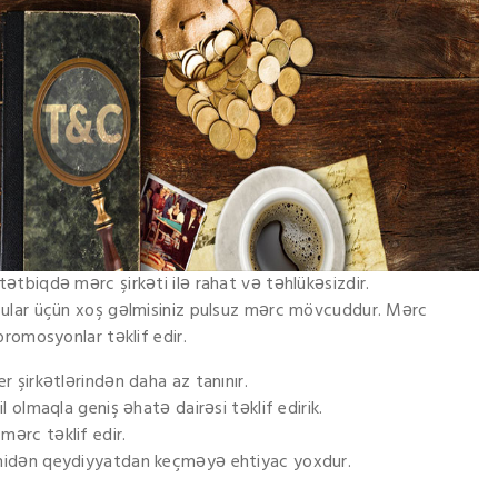
tbiqdə mərc şirkəti ilə rahat və təhlükəsizdir.
çular üçün xoş gəlmisiniz pulsuz mərc mövcuddur. Mərc
romosyonlar təklif edir.
r şirkətlərindən daha az tanınır.
 olmaqla geniş əhatə dairəsi təklif edirik.
ərc təklif edir.
enidən qeydiyyatdan keçməyə ehtiyac yoxdur.