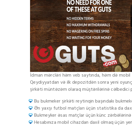
İdman mərcləri həm veb saytında, həm də mobil tə
Qeydiyyatdan və ilk depozitdən sonra yeni oyun
şirkəti müntəzəm olaraq müştərilərinə cəlbedici p
Bu bukmeker şirkəti reytinqin başındakı bukmeke
Ən yaxşı futbol matçları üçün statistika da daxil
Bukmeyker əsas matçlar üçün künc zərbələrinə m
Hesabınıza mobil cihazdan daxil olmaq üçün y