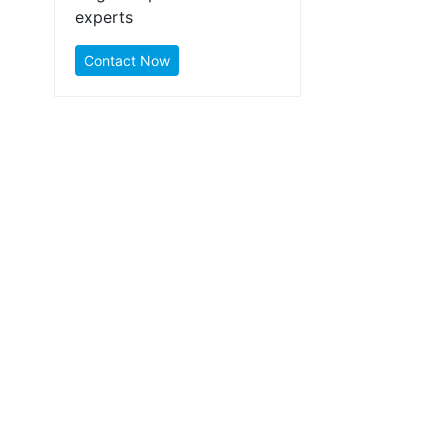
experts
Contact Now