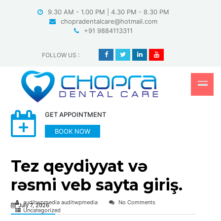
Skip
9.30 AM - 1.00 PM | 4.30 PM - 8.30 PM
to
chopradentalcare@hotmail.com
content
+91 9884113311
FOLLOW US
:
GET APPOINTMENT
BOOK NOW
Tez qeydiyyat və
rəsmi veb sayta giriş.
auditwpmedia auditwpmedia
No Comments
July 7, 2026
Uncategorized