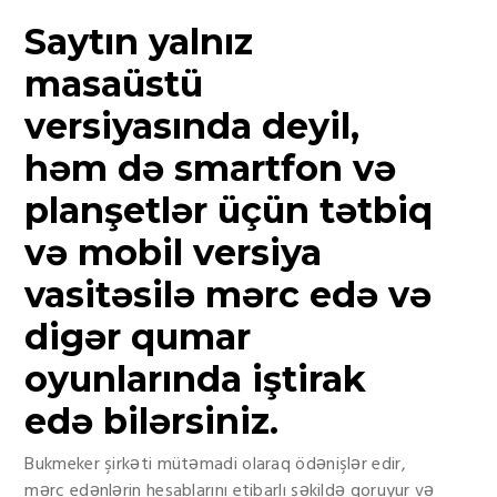
Saytın yalnız
masaüstü
versiyasında deyil,
həm də smartfon və
planşetlər üçün tətbiq
və mobil versiya
vasitəsilə mərc edə və
digər qumar
oyunlarında iştirak
edə bilərsiniz.
Bukmeker şirkəti mütəmadi olaraq ödənişlər edir,
mərc edənlərin hesablarını etibarlı şəkildə qoruyur və