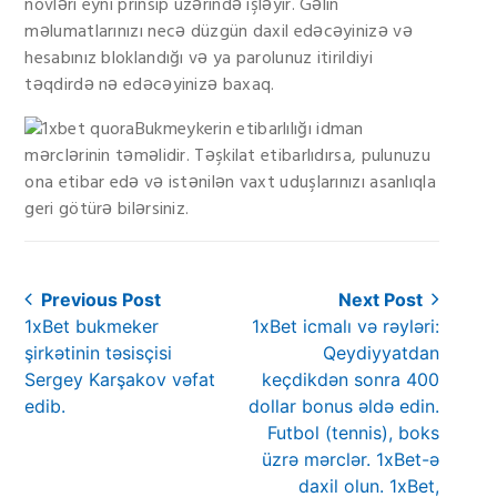
növləri eyni prinsip üzərində işləyir. Gəlin
məlumatlarınızı necə düzgün daxil edəcəyinizə və
hesabınız bloklandığı və ya parolunuz itirildiyi
təqdirdə nə edəcəyinizə baxaq.
Bukmeykerin etibarlılığı idman
mərclərinin təməlidir. Təşkilat etibarlıdırsa, pulunuzu
ona etibar edə və istənilən vaxt uduşlarınızı asanlıqla
geri götürə bilərsiniz.
Post
Previous Post
Next Post
Previous
Next
1xBet bukmeker
1xBet icmalı və rəyləri:
navigation
post:
post:
şirkətinin təsisçisi
Qeydiyyatdan
Sergey Karşakov vəfat
keçdikdən sonra 400
edib.
dollar bonus əldə edin.
Futbol (tennis), boks
üzrə mərclər. 1xBet-ə
daxil olun. 1xBet,