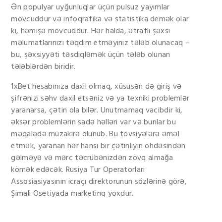
Ən populyar uyğunluqlar üçün pulsuz yayımlar
mövcuddur və infoqrafika və statistika demək olar
ki, həmişə mövcuddur. Hər halda, ətraflı şəxsi
məlumatlarınızı təqdim etməyiniz tələb olunacaq –
bu, şəxsiyyəti təsdiqləmək üçün tələb olunan
tələblərdən biridir.
1xBet hesabınıza daxil olmaq, xüsusən də giriş və
şifrənizi səhv daxil etsəniz və ya texniki problemlər
yaranarsa, çətin ola bilər. Unutmamaq vacibdir ki,
əksər problemlərin sadə həlləri var və bunlar bu
məqalədə müzakirə olunub. Bu tövsiyələrə əməl
etmək, yaranan hər hansı bir çətinliyin öhdəsindən
gəlməyə və mərc təcrübənizdən zövq almağa
kömək edəcək. Rusiya Tur Operatorları
Assosiasiyasının icraçı direktorunun sözlərinə görə,
Şimali Osetiyada marketinq yoxdur.