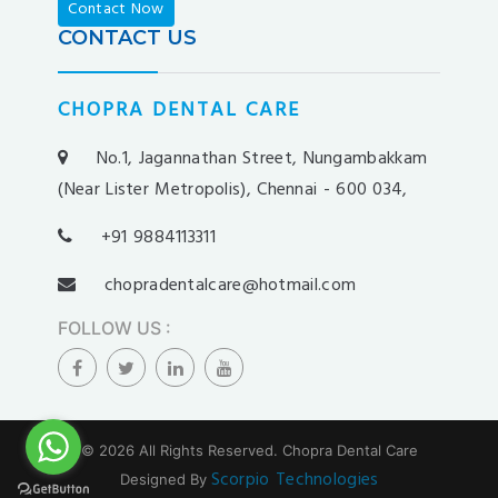
Contact Now
yakabet
CONTACT US
istanbulbahis
tarafbet
CHOPRA DENTAL CARE
betovis
süratbet
No.1, Jagannathan Street, Nungambakkam
milosbet
(Near Lister Metropolis), Chennai - 600 034,
medusabahis
+91 9884113311
benimbahis
turboslot
chopradentalcare@hotmail.com
trwin
FOLLOW US
:
betwild
alobet
betrupi
slotbar
© 2026 All Rights Reserved.
Chopra Dental Care
olabahis
Scorpio Technologies
Designed By
stonebahis