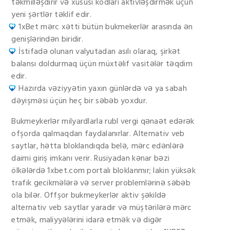
təkmilləşdirir və xüsusi kodları aktivləşdirmək üçün
yeni şərtlər təklif edir.
1xBet mərc xətti bütün bukmekerlər arasında ən
genişlərindən biridir.
İstifadə olunan valyutadan asılı olaraq, şirkət
balansı doldurmaq üçün müxtəlif vasitələr təqdim
edir.
Hazırda vəziyyətin yaxın günlərdə və ya sabah
dəyişməsi üçün heç bir səbəb yoxdur.
Bukmeykerlər milyardlarla rubl vergi qənaət edərək
ofşorda qalmaqdan faydalanırlar. Alternativ veb
saytlar, hətta bloklandıqda belə, mərc edənlərə
daimi giriş imkanı verir. Rusiyadan kənar bəzi
ölkələrdə 1xbet.com portalı bloklanmır; lakin yüksək
trafik gecikmələrə və server problemlərinə səbəb
ola bilər. Offşor bukmeykerlər aktiv şəkildə
alternativ veb saytlar yaradır və müştərilərə mərc
etmək, maliyyələrini idarə etmək və digər