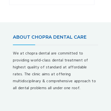
ABOUT CHOPRA DENTAL CARE
We at chopra dental are committed to
providing world-class dental treatment of
highest quality of standard at affordable
rates. The clinic aims at offering
multidisciplinary & comprehensive approach to
all dental problems all under one roof.