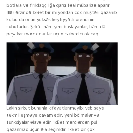
botlara və fırıldaqçılığa qarşı fəal mübarizə aparır.
İllər ərzində 1xBet bir milyondan çox müştəri qazanıb
ki, bu da onun yüksək keyfiyyətli brendinin
sübutudur. Şirkət həm yeni başlayanlar, həm də
peşəkar mərc edənlər üçün cəlbedici olacaq.
Lakin şirkət bununla kifayətlənməyib; veb saytı
təkmilləşməyə davam edir, yeni bölmələr və
funksiyalar əlavə edir. 1xBet mərclərdən pul
qazanmaq üçün əla seçimdir. 1xBet bir çox