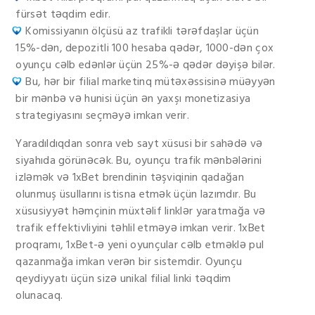
fürsət təqdim edir.
Komissiyanın ölçüsü az trafikli tərəfdaşlar üçün
15%-dən, depozitli 100 hesaba qədər, 1000-dən çox
oyunçu cəlb edənlər üçün 25%-ə qədər dəyişə bilər.
Bu, hər bir filial marketinq mütəxəssisinə müəyyən
bir mənbə və hunisi üçün ən yaxşı monetizasiya
strategiyasını seçməyə imkan verir.
Yaradıldıqdan sonra veb sayt xüsusi bir sahədə və
siyahıda görünəcək. Bu, oyunçu trafik mənbələrini
izləmək və 1xBet brendinin təşviqinin qadağan
olunmuş üsullarını istisna etmək üçün lazımdır. Bu
xüsusiyyət həmçinin müxtəlif linklər yaratmağa və
trafik effektivliyini təhlil etməyə imkan verir. 1xBet
proqramı, 1xBet-ə yeni oyunçular cəlb etməklə pul
qazanmağa imkan verən bir sistemdir. Oyunçu
qeydiyyatı üçün sizə unikal filial linki təqdim
olunacaq.