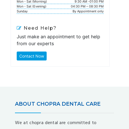
Mon - Sat (Morning)
9:30 AM -01:00 PM
Mon - Sat (Evening)
04:30 PM – 08:30 PM
Sunday
By Appointment only
Need Help?
Just make an appointment to get help
from our experts
Contact Now
ABOUT CHOPRA DENTAL CARE
We at chopra dental are committed to