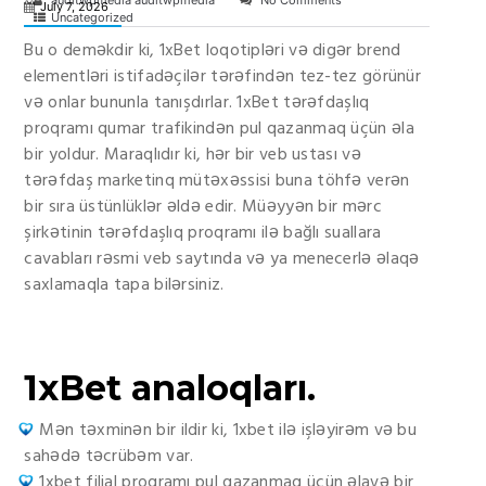
auditwpmedia auditwpmedia
No Comments
July 7, 2026
Uncategorized
Bu o deməkdir ki, 1xBet loqotipləri və digər brend
elementləri istifadəçilər tərəfindən tez-tez görünür
və onlar bununla tanışdırlar. 1xBet tərəfdaşlıq
proqramı qumar trafikindən pul qazanmaq üçün əla
bir yoldur. Maraqlıdır ki, hər bir veb ustası və
tərəfdaş marketinq mütəxəssisi buna töhfə verən
bir sıra üstünlüklər əldə edir.
Müəyyən bir mərc
şirkətinin tərəfdaşlıq proqramı ilə bağlı suallara
cavabları rəsmi veb saytında və ya menecerlə əlaqə
saxlamaqla tapa bilərsiniz.
1xBet analoqları.
Mən təxminən bir ildir ki, 1xbet ilə işləyirəm və bu
sahədə təcrübəm var.
1xbet filial proqramı pul qazanmaq üçün əlavə bir