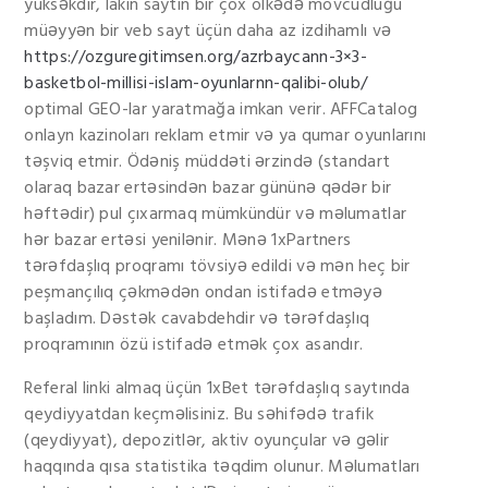
yüksəkdir, lakin saytın bir çox ölkədə mövcudluğu
müəyyən bir veb sayt üçün daha az izdihamlı və
https://ozguregitimsen.org/azrbaycann-3×3-
basketbol-millisi-islam-oyunlarnn-qalibi-olub/
optimal GEO-lar yaratmağa imkan verir. AFFCatalog
onlayn kazinoları reklam etmir və ya qumar oyunlarını
təşviq etmir. Ödəniş müddəti ərzində (standart
olaraq bazar ertəsindən bazar gününə qədər bir
həftədir) pul çıxarmaq mümkündür və məlumatlar
hər bazar ertəsi yenilənir. Mənə 1xPartners
tərəfdaşlıq proqramı tövsiyə edildi və mən heç bir
peşmançılıq çəkmədən ondan istifadə etməyə
başladım. Dəstək cavabdehdir və tərəfdaşlıq
proqramının özü istifadə etmək çox asandır.
Referal linki almaq üçün 1xBet tərəfdaşlıq saytında
qeydiyyatdan keçməlisiniz. Bu səhifədə trafik
(qeydiyyat), depozitlər, aktiv oyunçular və gəlir
haqqında qısa statistika təqdim olunur. Məlumatları