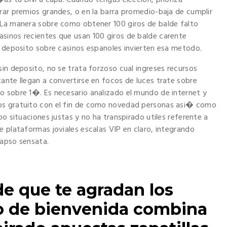
�as tu DNI a capa. Cuando tengas eleccion, prioriza
rar premios grandes, o en la barra promedio-baja de cumplir
?La manera sobre como obtener 100 giros de balde falto
sinos recientes que usan 100 giros de balde carente
n deposito sobre casinos espanoles invierten esa metodo.
sin deposito, no se trata forzoso cual ingreses recursos
ante llegan a convertirse en focos de luces trate sobre
o sobre 1�. Es necesario analizado el mundo de internet y
os gratuito con el fin de como novedad personas asi� como
po situaciones justas y no ha transpirado utiles referente a
e plataformas joviales escalas VIP en claro, integrando
lapso sensata.
e que te agradan los
o de bienvenida combina