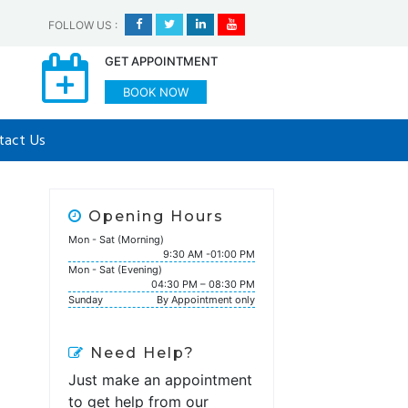
FOLLOW US
:
GET APPOINTMENT
BOOK NOW
tact Us
Opening Hours
Mon - Sat (Morning)
9:30 AM -01:00 PM
Mon - Sat (Evening)
04:30 PM – 08:30 PM
Sunday
By Appointment only
Need Help?
Just make an appointment
to get help from our