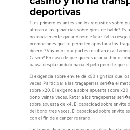
casino y no ha trans
deportivas
?Los primero es antes son los requisitos sobre p
alteran a las ganancias sobre giros de balde? Es 
potencialmente ganar dinero eficaz falto riesgo 
promociones que te permiten apostar a los traga
dinero. ?Vayamos por partes resultan exactament
Casino? En caso de que quieres usar un bono sob
pausa desplazandolo hacia el pelo permite que c
El exigencia sobre envite de x50 significa que lo
veces. Participar a las tragaperras seri�a el met
sobre x20. El exigencia sobre apuesta sobre x20 s
bono veinte veces. Retar a los tragaperras seri�
sobre apuesta de x4. El capacidad sobre envite 
del bono tres veces. El capacidad sobre envite e
con el fin de alcanzar retirarlo.