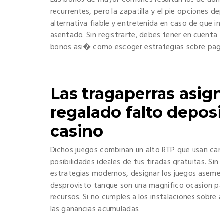
Las bonos de mayor comunes resultan los de admi
recurrentes, pero la zapatilla y el pie opciones 
alternativa fiable y entretenida en caso de que i
asentado. Sin registrarte, debes tener en cuenta c
bonos asi� como escoger estrategias sobre pag
Las tragaperras asign
regalado falto depos
casino
Dichos juegos combinan un alto RTP que usan cara
posibilidades ideales de tus tiradas gratuitas. Si
estrategias modernos, designar los juegos asemej
desprovisto tanque son una magnifico ocasion p
recursos. Si no cumples a los instalaciones sobr
las ganancias acumuladas.