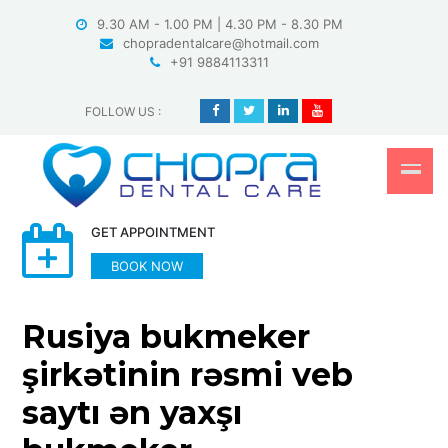
Skip
9.30 AM - 1.00 PM | 4.30 PM - 8.30 PM
to
chopradentalcare@hotmail.com
content
+91 9884113311
FOLLOW US
:
GET APPOINTMENT
BOOK NOW
Rusiya bukmeker
şirkətinin rəsmi veb
saytı ən yaxşı