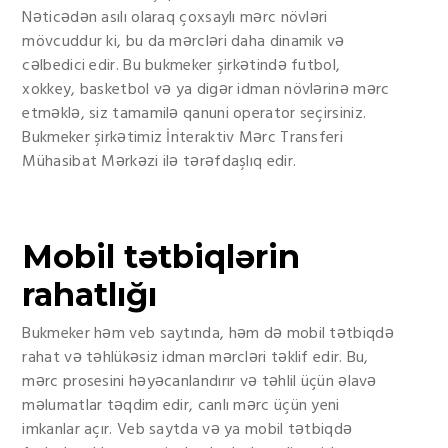
Nəticədən asılı olaraq çoxsaylı mərc növləri
mövcuddur ki, bu da mərcləri daha dinamik və
cəlbedici edir. Bu bukmeker şirkətində futbol, ​​
xokkey, basketbol və ya digər idman növlərinə mərc
etməklə, siz tamamilə qanuni operator seçirsiniz.
Bukmeker şirkətimiz İnteraktiv Mərc Transferi
Mühasibat Mərkəzi ilə tərəfdaşlıq edir.
Mobil tətbiqlərin
rahatlığı
Bukmeker həm veb saytında, həm də mobil tətbiqdə
rahat və təhlükəsiz idman mərcləri təklif edir. Bu,
mərc prosesini həyəcanlandırır və təhlil üçün əlavə
məlumatlar təqdim edir, canlı mərc üçün yeni
imkanlar açır. Veb saytda və ya mobil tətbiqdə