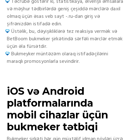
Təcrübə göstərir ki, statistikaya, əlverişli əmsallara
və məşhur tədbirlərdə geniş çeşiddə mərclərə daxil
olmaq üçün əsas veb sayt -.ru-dan giriş və
şifrənizdən istifadə edin.
Üstəlik, bu, dəyişikliklərə tez reaksiya vermək və
BetBoom bukmeker şirkətində sərfəli mərclər etmək
üçün əla fürsətdir.
Bukmeyker müntəzəm olaraq istifadəçilərini
maraqlı promosyonlarla sevindirir.
iOS və Android
platformalarında
mobil cihazlar üçün
bukmeker tətbiqi
Bukmeker şirkəti hər gün müxtəlif idman növləri üzrə