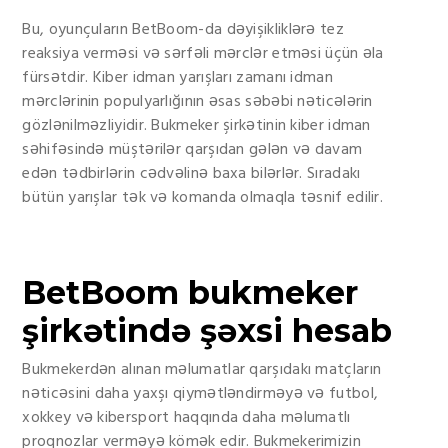
Bu, oyunçuların BetBoom-da dəyişikliklərə tez
reaksiya verməsi və sərfəli mərclər etməsi üçün əla
fürsətdir. Kiber idman yarışları zamanı idman
mərclərinin populyarlığının əsas səbəbi nəticələrin
gözlənilməzliyidir. Bukmeker şirkətinin kiber idman
səhifəsində müştərilər qarşıdan gələn və davam
edən tədbirlərin cədvəlinə baxa bilərlər. Sıradakı
bütün yarışlar tək və komanda olmaqla təsnif edilir.
BetBoom bukmeker
şirkətində şəxsi hesab
Bukmekerdən alınan məlumatlar qarşıdakı matçların
nəticəsini daha yaxşı qiymətləndirməyə və futbol, ​​
xokkey və kibersport haqqında daha məlumatlı
proqnozlar verməyə kömək edir. Bukmekerimizin