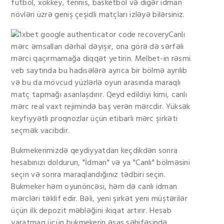
futbol, ​​xokkey, tennis, basketbol və digər idman
növləri üzrə geniş çeşidli matçları izləyə bilərsiniz.
Canlı
mərc əmsalları dərhal dəyişir, ona görə də sərfəli
mərci qaçırmamağa diqqət yetirin. Melbet-in rəsmi
veb saytında bu hadisələrə ayrıca bir bölmə ayrılıb
və bu da mövcud yüzlərlə oyun arasında maraqlı
matç tapmağı asanlaşdırır. Qeyd edildiyi kimi, canlı
mərc real vaxt rejimində baş verən mərcdir. Yüksək
keyfiyyətli proqnozlar üçün etibarlı mərc şirkəti
seçmək vacibdir.
Bukmekerimizdə qeydiyyatdan keçdikdən sonra
hesabınızı doldurun, "İdman" və ya "Canlı" bölməsini
seçin və sonra maraqlandığınız tədbiri seçin.
Bukmeker həm oyunöncəsi, həm də canlı idman
mərcləri təklif edir. Bəli, yeni şirkət yeni müştərilər
üçün ilk depozit məbləğini ikiqat artırır. Hesab
yaratmaq üçün bukmekerin əsas səhifəsində