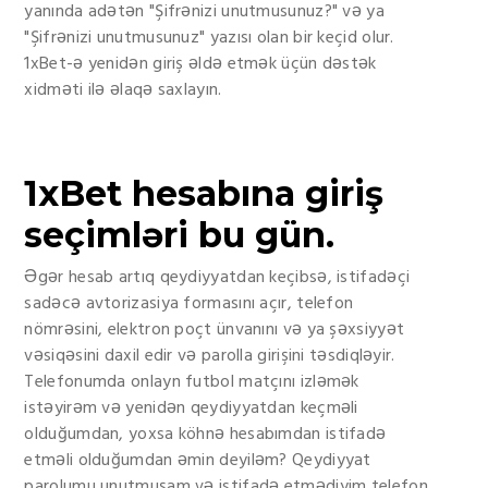
yanında adətən "Şifrənizi unutmusunuz?" və ya
"Şifrənizi unutmusunuz" yazısı olan bir keçid olur.
1xBet-ə yenidən giriş əldə etmək üçün dəstək
xidməti ilə əlaqə saxlayın.
1xBet hesabına giriş
seçimləri bu gün.
Əgər hesab artıq qeydiyyatdan keçibsə, istifadəçi
sadəcə avtorizasiya formasını açır, telefon
nömrəsini, elektron poçt ünvanını və ya şəxsiyyət
vəsiqəsini daxil edir və parolla girişini təsdiqləyir.
Telefonumda onlayn futbol matçını izləmək
istəyirəm və yenidən qeydiyyatdan keçməli
olduğumdan, yoxsa köhnə hesabımdan istifadə
etməli olduğumdan əmin deyiləm? Qeydiyyat
parolumu unutmuşam və istifadə etmədiyim telefon