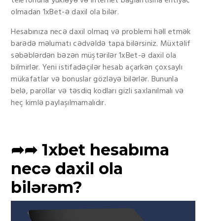
telefonuna yükləyə və internet bağlantısına ehtiyac
olmadan 1xBet-ə daxil ola bilər.
Hesabınıza necə daxil olmaq və problemi həll etmək
barədə məlumatı cədvəldə tapa bilərsiniz. Müxtəlif
səbəblərdən bəzən müştərilər 1xBet-ə daxil ola
bilmirlər. Yeni istifadəçilər hesab açarkən çoxsaylı
mükafatlar və bonuslar gözləyə bilərlər. Bununla
belə, parollar və təsdiq kodları gizli saxlanılmalı və
heç kimlə paylaşılmamalıdır.
➦➦ 1xbet hesabıma
necə daxil ola
bilərəm?