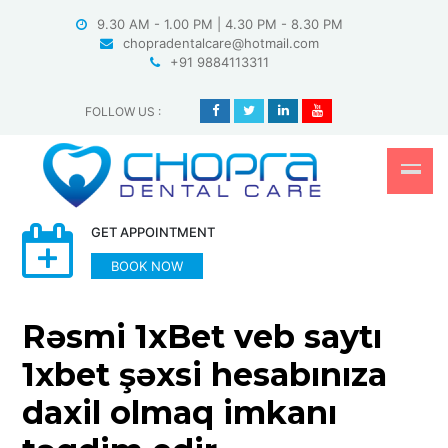
Skip
9.30 AM - 1.00 PM | 4.30 PM - 8.30 PM
to
chopradentalcare@hotmail.com
content
+91 9884113311
FOLLOW US
:
GET APPOINTMENT
BOOK NOW
Rəsmi 1xBet veb saytı
1xbet şəxsi hesabınıza
daxil olmaq imkanı