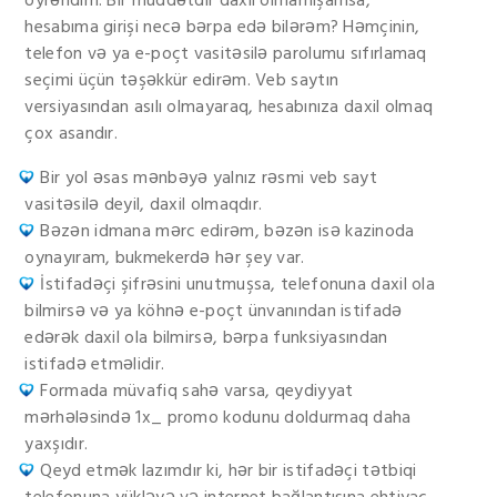
öyrəndim. Bir müddətdir daxil olmamışamsa,
hesabıma girişi necə bərpa edə bilərəm? Həmçinin,
telefon və ya e-poçt vasitəsilə parolumu sıfırlamaq
seçimi üçün təşəkkür edirəm. Veb saytın
versiyasından asılı olmayaraq, hesabınıza daxil olmaq
çox asandır.
Bir yol əsas mənbəyə yalnız rəsmi veb sayt
vasitəsilə deyil, daxil olmaqdır.
Bəzən idmana mərc edirəm, bəzən isə kazinoda
oynayıram, bukmekerdə hər şey var.
İstifadəçi şifrəsini unutmuşsa, telefonuna daxil ola
bilmirsə və ya köhnə e-poçt ünvanından istifadə
edərək daxil ola bilmirsə, bərpa funksiyasından
istifadə etməlidir.
Formada müvafiq sahə varsa, qeydiyyat
mərhələsində 1x_ promo kodunu doldurmaq daha
yaxşıdır.
Qeyd etmək lazımdır ki, hər bir istifadəçi tətbiqi