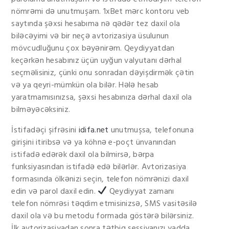
nömrəmi də unutmuşam. 1xBet mərc kontoru veb
saytında şəxsi hesabıma nə qədər tez daxil ola
biləcəyimi və bir neçə avtorizasiya üsulunun
mövcudluğunu çox bəyənirəm. Qeydiyyatdan
keçərkən hesabınız üçün uyğun valyutanı dərhal
seçməlisiniz, çünki onu sonradan dəyişdirmək çətin
və ya qeyri-mümkün ola bilər. Hələ hesab
yaratmamısınızsa, şəxsi hesabınıza dərhal daxil ola
bilməyəcəksiniz.
İstifadəçi şifrəsini
idifa.net
unutmuşsa, telefonuna
girişini itiribsə və ya köhnə e-poçt ünvanından
istifadə edərək daxil ola bilmirsə, bərpa
funksiyasından istifadə edə bilərlər. Avtorizasiya
formasında ölkənizi seçin, telefon nömrənizi daxil
edin və parol daxil edin.
Qeydiyyat zamanı
telefon nömrəsi təqdim etmisinizsə, SMS vasitəsilə
daxil ola və bu metodu formada göstərə bilərsiniz.
İlk avtorizasiyadan sonra tətbiq sessiyanızı yadda