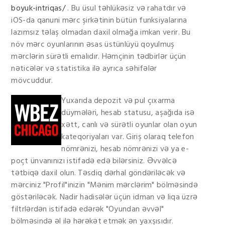
boyuk-intriqas/
. Bu üsul təhlükəsiz və rahatdır və
iOS-da qanuni mərc şirkətinin bütün funksiyalarına
lazımsız təlaş olmadan daxil olmağa imkan verir. Bu
növ mərc oyunlarının əsas üstünlüyü qoyulmuş
mərclərin sürətli emalıdır. Həmçinin tədbirlər üçün
nəticələr və statistika ilə ayrıca səhifələr
mövcuddur.
Yuxarıda depozit və pul çıxarma
düymələri, hesab statusu, aşağıda isə
xətt, canlı və sürətli oyunlar olan oyun
kateqoriyaları var. Giriş olaraq telefon
nömrənizi, hesab nömrənizi və ya e-
poçt ünvanınızı istifadə edə bilərsiniz. Əvvəlcə
tətbiqə daxil olun. Təsdiq dərhal göndəriləcək və
mərciniz "Profil"inizin "Mənim mərclərim" bölməsində
göstəriləcək. Nadir hadisələr üçün idman və liqa üzrə
filtrlərdən istifadə edərək "Oyundan əvvəl"
bölməsində əl ilə hərəkət etmək ən yaxşısıdır.