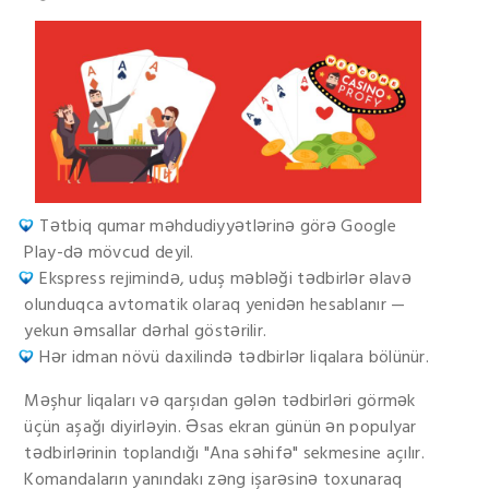
Tətbiq qumar məhdudiyyətlərinə görə Google
Play-də mövcud deyil.
Ekspress rejimində, uduş məbləği tədbirlər əlavə
olunduqca avtomatik olaraq yenidən hesablanır —
yekun əmsallar dərhal göstərilir.
Hər idman növü daxilində tədbirlər liqalara bölünür.
Məşhur liqaları və qarşıdan gələn tədbirləri görmək
üçün aşağı diyirləyin. Əsas ekran günün ən populyar
tədbirlərinin toplandığı "Ana səhifə" sekmesine açılır.
Komandaların yanındakı zəng işarəsinə toxunaraq