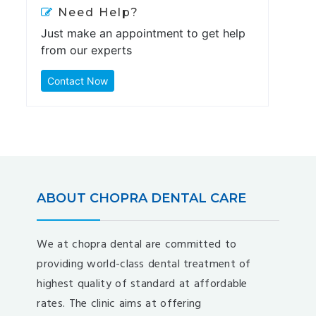
Need Help?
Just make an appointment to get help
from our experts
Contact Now
ABOUT CHOPRA DENTAL CARE
We at chopra dental are committed to
providing world-class dental treatment of
highest quality of standard at affordable
rates. The clinic aims at offering