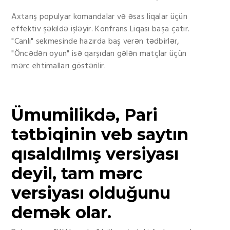
Axtarış populyar komandalar və əsas liqalar üçün
effektiv şəkildə işləyir. Konfrans Liqası başa çatır.
"Canlı" sekmesinde hazırda baş verən tədbirlər,
"Öncədən oyun" isə qarşıdan gələn matçlar üçün
mərc ehtimalları göstərilir.
Ümumilikdə, Pari
tətbiqinin veb saytın
qısaldılmış versiyası
deyil, tam mərc
versiyası olduğunu
demək olar.