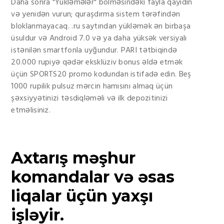
Daha sonra "Yükləmələr" bölməsindəki fayla qayıdın
və yenidən vurun; quraşdırma sistem tərəfindən
bloklanmayacaq. .ru saytından yükləmək ən birbaşa
üsuldur və Android 7.0 və ya daha yüksək versiyalı
istənilən smartfonla uyğundur. PARI tətbiqində
20.000 rupiyə qədər eksklüziv bonus əldə etmək
üçün SPORTS20 promo kodundan istifadə edin. Beş
1000 rupilik pulsuz mərcin hamısını almaq üçün
şəxsiyyətinizi təsdiqləməli və ilk depozitinizi
etməlisiniz.
Axtarış məşhur
komandalar və əsas
liqalar üçün yaxşı
işləyir.