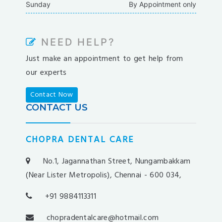
Sunday
By Appointment only
barbibet
kargabet
nesilbet
NEED HELP?
pradabet
Just make an appointment to get help from
ligobet
our experts
betebet
pumabet
Contact Now
yakabet
CONTACT US
istanbulbahis
tarafbet
CHOPRA DENTAL CARE
betovis
süratbet
No.1, Jagannathan Street, Nungambakkam
milosbet
(Near Lister Metropolis), Chennai - 600 034,
medusabahis
+91 9884113311
benimbahis
turboslot
chopradentalcare@hotmail.com