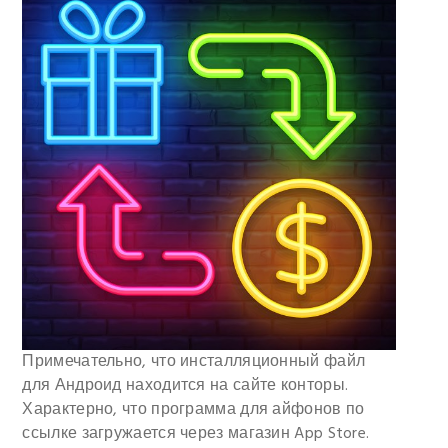
Примечательно, что инсталляционный файл
для Андроид находится на сайте конторы.
Характерно, что программа для айфонов по
ссылке загружается через магазин App Store.