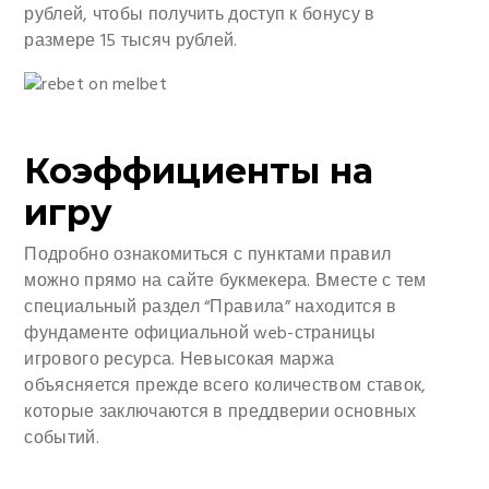
рублей, чтобы получить доступ к бонусу в
размере 15 тысяч рублей.
Коэффициенты на
игру
Подробно ознакомиться с пунктами правил
можно прямо на сайте букмекера. Вместе с тем
специальный раздел “Правила” находится в
фундаменте официальной web-страницы
игрового ресурса. Невысокая маржа
объясняется прежде всего количеством ставок,
которые заключаются в преддверии основных
событий.