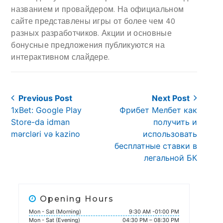
названием и провайдером. На официальном
сайте представлены игры от более чем 40
разных разработчиков. Акции и основные
бонусные предложения публикуются на
интерактивном слайдере.
Post
Previous Post
Next Post
Previous
Next
1xBet: Google Play
Фрибет Мелбет как
navigation
post:
post:
Store-da idman
получить и
mərcləri və kazino
использовать
бесплатные ставки в
легальной БК
Opening Hours
Mon - Sat (Morning)
9:30 AM -01:00 PM
Mon - Sat (Evening)
04:30 PM – 08:30 PM