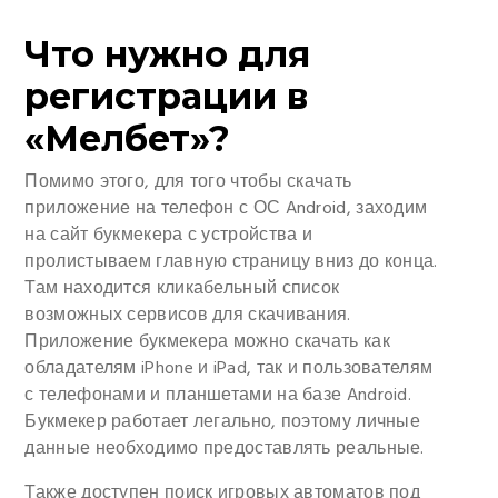
Что нужно для
регистрации в
«Мелбет»?
Помимо этого, для того чтобы скачать
приложение на телефон с ОС Android, заходим
на сайт букмекера с устройства и
пролистываем главную страницу вниз до конца.
Там находится кликабельный список
возможных сервисов для скачивания.
Приложение букмекера можно скачать как
обладателям iPhone и iPad, так и пользователям
с телефонами и планшетами на базе Android.
Букмекер работает легально, поэтому личные
данные необходимо предоставлять реальные.
Также доступен поиск игровых автоматов под