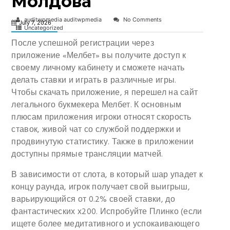
Молдова
auditwpmedia auditwpmedia
No Comments
July 7, 2026
Uncategorized
После успешной регистрации через
приложение «Мелбет» вы получите доступ к
своему личному кабинету и сможете начать
делать ставки и играть в различные игры.
Чтобы скачать приложение, я перешел на сайт
легального букмекера Мелбет. К основным
плюсам приложения игроки относят скорость
ставок, живой чат со службой поддержки и
продвинутую статистику.
Также в приложении
доступны прямые трансляции матчей.
В зависимости от слота, в который шар упадет к
концу раунда, игрок получает свой выигрыш,
варьирующийся от 0.2% своей ставки, до
фантастических х200. Испробуйте Плинко (если
ищете более медитативного и успокаивающего