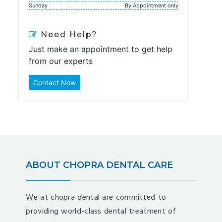
Sunday
By Appointment only
Need Help?
Just make an appointment to get help
from our experts
Contact Now
ABOUT CHOPRA DENTAL CARE
We at chopra dental are committed to
providing world-class dental treatment of