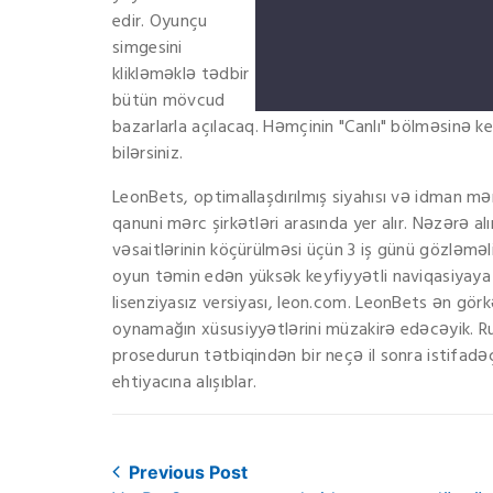
edir. Oyunçu
simgesini
klikləməklə tədbir
bütün mövcud
bazarlarla açılacaq. Həmçinin "Canlı" bölməsinə 
bilərsiniz.
LeonBets, optimallaşdırılmış siyahısı və idman mə
qanuni mərc şirkətləri arasında yer alır. Nəzərə a
vəsaitlərinin köçürülməsi üçün 3 iş günü gözləməli
oyun təmin edən yüksək keyfiyyətli naviqasiyaya ma
lisenziyasız versiyası, leon.com. LeonBets ən gör
oynamağın xüsusiyyətlərini müzakirə edəcəyik. Ru
prosedurun tətbiqindən bir neçə il sonra istifa
ehtiyacına alışıblar.
Post
Previous Post