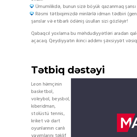
Ümumilikdə, bunun sizə böyük qazanmaq şansı ver
Rəsmi tətbiqimizdə minlərlə idman tədbiri (geni
şanslar və etibarlı ödəniş üsulları sizi gözləyir!
Qabaqcıl yoxlama bu məhdudiyyətləri aradan qaldır
açacaq. Qeydiyyatın ikinci addımı şəxsiyyət vəsiq
Tətbiq dəstəyi
Leon həmçinin
basketbol, ​​
voleybol, beysbol,
kiberidman,
stolüstü tennis,
kriket və dart
oyunlarının canlı
yayımlarını təklif