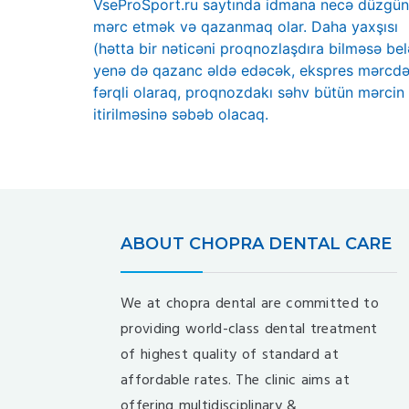
Previous
VseProSport.ru saytında idmana necə düzgün
navigation
post:
mərc etmək və qazanmaq olar. Daha yaxşısı
(hətta bir nəticəni proqnozlaşdıra bilməsə bel
yenə də qazanc əldə edəcək, ekspres mərcd
fərqli olaraq, proqnozdakı səhv bütün mərcin
itirilməsinə səbəb olacaq.
ABOUT CHOPRA DENTAL CARE
We at chopra dental are committed to
providing world-class dental treatment
of highest quality of standard at
affordable rates. The clinic aims at
offering multidisciplinary &