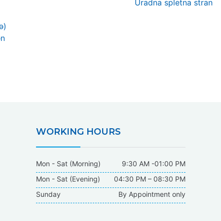
Next
Uradna spletna stran
post:
ə)
ən
WORKING HOURS
Mon - Sat (Morning)
9:30 AM -01:00 PM
Mon - Sat (Evening)
04:30 PM – 08:30 PM
Sunday
By Appointment only