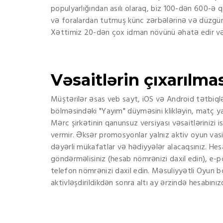
populyarlığından asılı olaraq, biz 100-dən 600-ə 
və foralardan tutmuş künc zərbələrinə və düzgün 
Xəttimiz 20-dən çox idman növünü əhatə edir və 
Vəsaitlərin çıxarılmas
Müştərilər əsas veb sayt, iOS və Android tətbiqlər
bölməsindəki "Yayım" düyməsini klikləyin, matç yay
Mərc şirkətinin qanunsuz versiyası vəsaitlərinizi 
vermir. Əksər promosyonlar yalnız aktiv oyun va
dəyərli mükafatlar və hədiyyələr alacaqsınız. H
göndərməlisiniz (hesab nömrənizi daxil edin), e-
telefon nömrənizi daxil edin. Məsuliyyətli Oyun b
aktivləşdirildikdən sonra altı ay ərzində hesabın