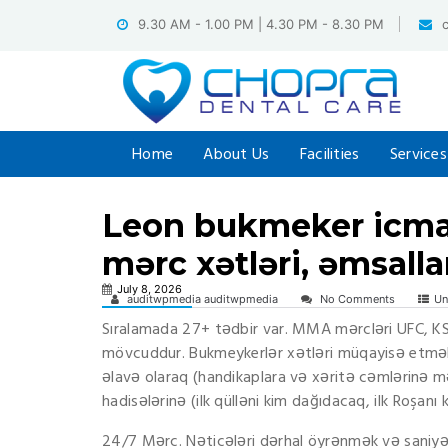
Skip
9.30 AM - 1.00 PM | 4.30 PM - 8.30 PM
to
content
Home
About Us
Facilities
Services
Leon bukmeker icmalı
mərc xətləri, əmsalla
July 8, 2026
auditwpmedia auditwpmedia
No Comments
Un
Sıralamada 27+ tədbir var. MMA mərcləri UFC, KS
mövcuddur. Bukmeykerlər xətləri müqayisə etmək 
əlavə olaraq (handikaplara və xəritə cəmlərinə m
hadisələrinə (ilk qülləni kim dağıdacaq, ilk Roşanı
24/7 Mərc. Nəticələri dərhal öyrənmək və saniyəl