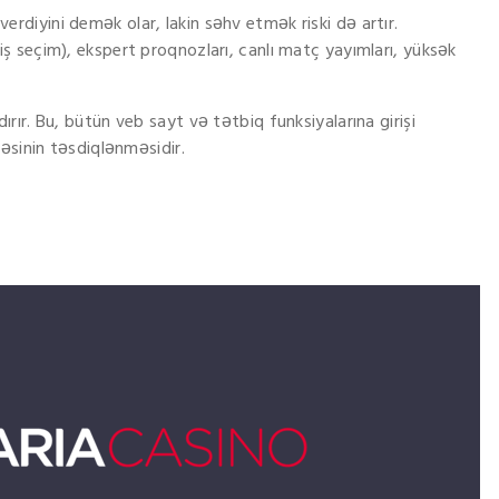
diyini demək olar, lakin səhv etmək riski də artır.
ş seçim), ekspert proqnozları, canlı matç yayımları, yüksək
ır. Bu, bütün veb sayt və tətbiq funksiyalarına girişi
əsinin təsdiqlənməsidir.