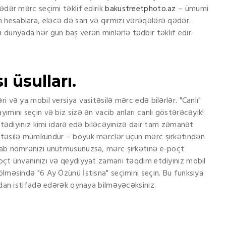
qədər mərc seçimi təklif edirik
bakustreetphoto.az
– ümumi
hesablara, eləcə də sarı və qırmızı vərəqələrə qədər.
dünyada hər gün baş verən minlərlə tədbir təklif edir.
ı üsulları.
i və ya mobil versiya vasitəsilə mərc edə bilərlər. "Canlı"
ımını seçin və biz sizə ən vacib anları canlı göstərəcəyik!
istədiyiniz kimi idarə edə biləcəyinizə dair tam zəmanət
sitəsilə mümkündür – böyük mərclər üçün mərc şirkətindən
esab nömrənizi unutmusunuzsa, mərc şirkətinə e-poçt
poçt ünvanınızı və qeydiyyat zamanı təqdim etdiyiniz mobil
ölməsində "6 Ay Özünü İstisna" seçimini seçin. Bu funksiya
ızdan istifadə edərək oynaya bilməyəcəksiniz.