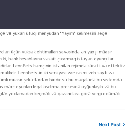
keçə və yuxarı üfüqi menyudan "Yayım" sekmesini seçə
rcləri üçün yüksək ehtimalları sayəsində ən yaxşı müasir
lın ki, bank hesablarına vəsait çıxarmaq istəyən oyunçular
dirlər. LeonBets həmçinin istənilən rejimdə sürətli və effektiv
likdir. Leonbets-in iki versiyası var: rəsmi veb saytı və
kəmli müasir şirkətlərdən biridir və bu məqalədə bu sistemdə
s mərc oyunları leqallaşdırma prosesinə uyğunlaşıb və bu
dəçilər yoxlamadan keçmək və qazanclara görə vergi ödəmək
Next Post