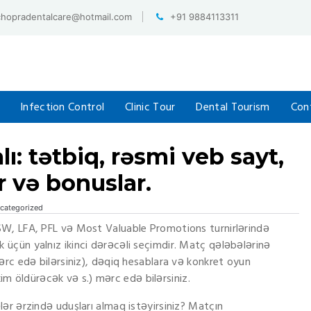
chopradentalcare@hotmail.com
+91 9884113311
Infection Control
Clinic Tour
Dental Tourism
Con
: tətbiq, rəsmi veb sayt,
r və bonuslar.
categorized
W, LFA, PFL və Most Valuable Promotions turnirlərində
üçün yalnız ikinci dərəcəli seçimdir. Matç qələbələrinə
ərc edə bilərsiniz), dəqiq hesablara və konkret oyun
 kim öldürəcək və s.) mərc edə bilərsiniz.
ər ərzində uduşları almaq istəyirsiniz?
Matçın