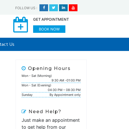
FOLLOW US
:
GET APPOINTMENT
BOOK NOW
tact Us
Opening Hours
Mon - Sat (Morning)
9:30 AM -01:00 PM
Mon - Sat (Evening)
04:30 PM – 08:30 PM
Sunday
By Appointment only
Need Help?
Just make an appointment
to get help from our