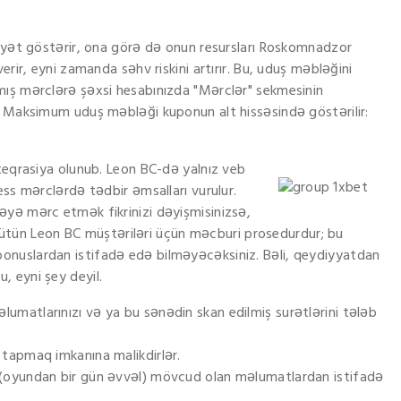
iyyət göstərir, ona görə də onun resursları Roskomnadzor
erir, eyni zamanda səhv riskini artırır. Bu, uduş məbləğini
mış mərclərə şəxsi hesabınızda "Mərclər" sekmesinin
. Maksimum uduş məbləği kuponun alt hissəsində göstərilir:
teqrasiya olunub. Leon BC-də yalnız veb
ess mərclərdə tədbir əmsalları vurulur.
yə mərc etmək fikrinizi dəyişmisinizsə,
, bütün Leon BC müştəriləri üçün məcburi prosedurdur; bu
nuslardan istifadə edə bilməyəcəksiniz. Bəli, qeydiyyatdan
 eyni şey deyil.
umatlarınızı və ya bu sənədin skan edilmiş surətlərini tələb
 tapmaq imkanına malikdirlər.
a (oyundan bir gün əvvəl) mövcud olan məlumatlardan istifadə