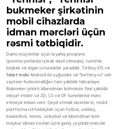
bukmeker şirkətinin
mobil cihazlarda
idman mərcləri üçün
rəsmi tətbiqidir.
Daimi müştərilər üçün loyallıq proqramı
(promosyonlarda iştirak daxil olmaqla), turnirlər,
keşbek və digər üstünlüklər yaradılıb. Tətbiq iOS və
1xbet mobi
Android ilə uyğundur və "bettery.ru" veb
saytının funksionallığını tam şəkildə təkrarlayır.
Bukmeker şirkəti kiberidman bölməsini fəal şəkildə
inkişaf etdirir və 2D, CS və OF turnirlərinə mərc
etməyə imkan verir. Qeyd etmək lazımdır ki, mobil
platforma istifadəçiləri üçün futbol, ​​xokkey,
basketbol, ​​tennis, voleybol və kiberidman kimi
məşhur idman növləri üzrə geniş çeşiddə mərclər