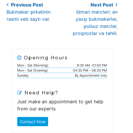
Post
Previous Post
Next Post
Previous
Next
Bukmeker şirkətinin
İdman mərcləri: ən
navigation
post:
post:
rəsmi veb saytı var.
yaxşı bukmekerlər,
pulsuz mərclər,
proqnozlar və təhlil.
Opening Hours
Mon - Sat (Morning)
9:30 AM -01:00 PM
Mon - Sat (Evening)
04:30 PM – 08:30 PM
Sunday
By Appointment only
Need Help?
Just make an appointment to get help
from our experts
Contact Now