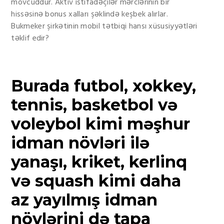
mövcuddur. Aktiv istifadəçilər mərclərinin bir
hissəsinə bonus xalları şəklində keşbek alırlar.
Bukmeker şirkətinin mobil tətbiqi hansı xüsusiyyətləri
təklif edir?
Burada futbol, ​​xokkey,
tennis, basketbol və
voleybol kimi məşhur
idman növləri ilə
yanaşı, kriket, kerlinq
və squash kimi daha
az yayılmış idman
növlərini də tapa