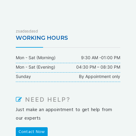
zsadasdasd
WORKING HOURS
Mon - Sat (Morning)
9:30 AM -01:00 PM
Mon - Sat (Evening)
04:30 PM – 08:30 PM
Sunday
By Appointment only
NEED HELP?
Just make an appointment to get help from
our experts
Contact Now