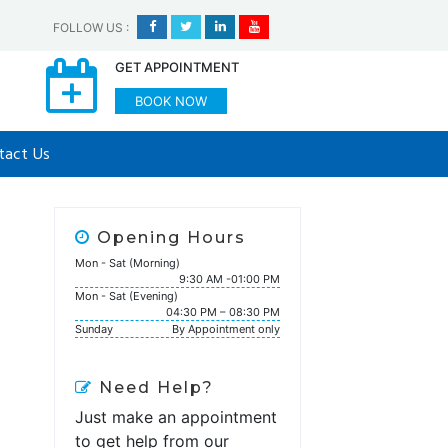
FOLLOW US
:
GET APPOINTMENT
BOOK NOW
tact Us
Opening Hours
Mon - Sat (Morning)
9:30 AM -01:00 PM
Mon - Sat (Evening)
04:30 PM – 08:30 PM
Sunday
By Appointment only
Need Help?
Just make an appointment
to get help from our