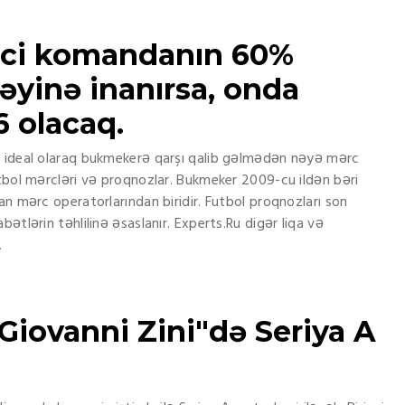
nci komandanın 60%
cəyinə inanırsa, onda
 olacaq.
ə ideal olaraq bukmekerə qarşı qalib gəlmədən nəyə mərc
utbol mərcləri və proqnozlar. Bukmeker 2009-cu ildən bəri
an mərc operatorlarından biridir. Futbol proqnozları son
ətlərin təhlilinə əsaslanır. Experts.Ru digər liqa və
.
Giovanni Zini"də Seriya A