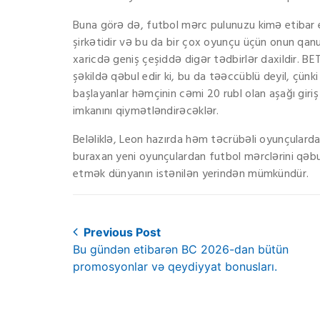
Buna görə də, futbol mərc pulunuzu kimə etibar 
şirkətidir və bu da bir çox oyunçu üçün onun qanu
xaricdə geniş çeşiddə digər tədbirlər daxildir. B
şəkildə qəbul edir ki, bu da təəccüblü deyil, çün
başlayanlar həmçinin cəmi 20 rubl olan aşağı gir
imkanını qiymətləndirəcəklər.
Beləliklə, Leon hazırda həm təcrübəli oyunçula
buraxan yeni oyunçulardan futbol mərclərini qəb
etmək dünyanın istənilən yerindən mümkündür.
Post
Previous Post
Previous
Bu gündən etibarən BC 2026-dan bütün
navigation
post:
promosyonlar və qeydiyyat bonusları.