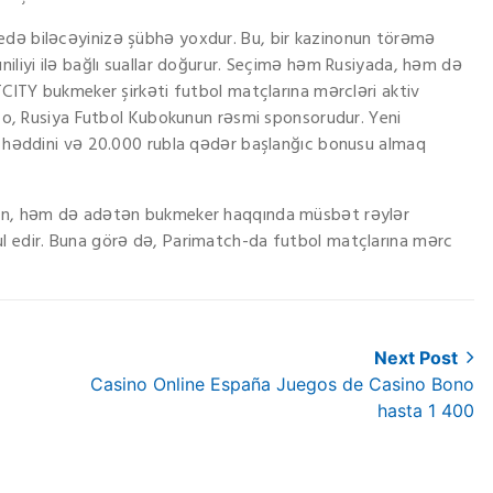
edə biləcəyinizə şübhə yoxdur. Bu, bir kazinonun törəmə
niliyi ilə bağlı suallar doğurur. Seçimə həm Rusiyada, həm də
ETCITY bukmeker şirkəti futbol matçlarına mərcləri aktiv
ki o, Rusiya Futbol Kubokunun rəsmi sponsorudur. Yeni
iş həddini və 20.000 rubla qədər başlanğıc bonusu almaq
rdan, həm də adətən bukmeker haqqında müsbət rəylər
ul edir. Buna görə də, Parimatch-da futbol matçlarına mərc
Next Post
Next
Casino Online España Juegos de Casino Bono
post:
hasta 1 400