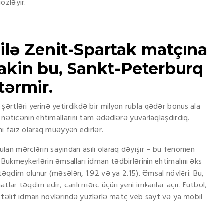
özləyir.
ilə Zenit-Spartak matçına
 lakin bu, Sankt-Peterburq
tərmir.
ərtləri yerinə yetirdikdə bir milyon rubla qədər bonus ala
 nəticənin ehtimallarını tam ədədlərə yuvarlaqlaşdırdıq.
nı faiz olaraq müəyyən edirlər.
an mərclərin sayından asılı olaraq dəyişir – bu fenomen
Bukmeykerlərin əmsalları idman tədbirlərinin ehtimalını əks
 təqdim olunur (məsələn, 1.92 və ya 2.15). Əmsal növləri: Bu,
tlar təqdim edir, canlı mərc üçün yeni imkanlar açır. Futbol, ​​
təlif idman növlərində yüzlərlə matç veb sayt və ya mobil