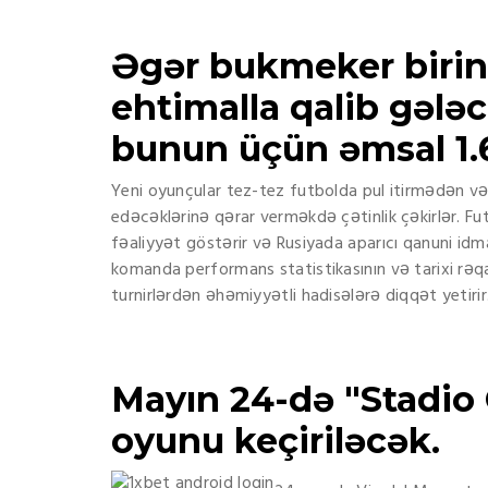
Əgər bukmeker biri
ehtimalla qalib gələ
bunun üçün əmsal 1.6
Yeni oyunçular tez-tez futbolda pul itirmədən v
edəcəklərinə qərar verməkdə çətinlik çəkirlər. F
fəaliyyət göstərir və Rusiyada aparıcı qanuni idm
komanda performans statistikasının və tarixi rəqab
turnirlərdən əhəmiyyətli hadisələrə diqqət yetirir
Mayın 24-də "Stadio 
oyunu keçiriləcək.