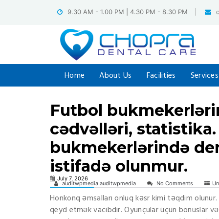
Skip
9.30 AM - 1.00 PM | 4.30 PM - 8.30 PM
to
content
Home
About Us
Facilities
Services
Futbol bukmekerlərin
cədvəlləri, statistik
bukmekerlərində dem
istifadə olunmur.
July 7, 2026
auditwpmedia auditwpmedia
No Comments
Un
Honkonq əmsalları onluq kəsr kimi təqdim olunur. 
qeyd etmək vacibdir.
Oyunçular üçün bonuslar və