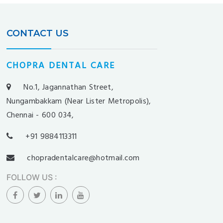
CONTACT US
CHOPRA DENTAL CARE
No.1, Jagannathan Street,
Nungambakkam (Near Lister Metropolis),
Chennai - 600 034,
+91 9884113311
chopradentalcare@hotmail.com
FOLLOW US
: