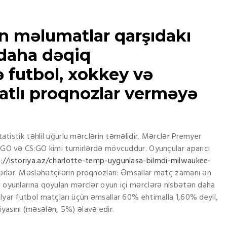
 məlumatlar qarşıdakı
 daha dəqiq
futbol, ​​xokkey və
tlı proqnozlar verməyə
atistik təhlil uğurlu mərclərin təməlidir. Mərclər Premyer
S:GO və CS:GO kimi turnirlərdə mövcuddur. Oyunçular aparıcı
://istoriya.az/charlotte-temp-uygunlasa-bilmdi-milwaukee-
ərlər. Məsləhətçilərin proqnozları: Əmsallar matç zamanı ən
ol oyunlarına qoyulan mərclər oyun içi mərclərə nisbətən daha
ulyar futbol matçları üçün əmsallar 60% ehtimalla 1,60% deyil,
yasını (məsələn, 5%) əlavə edir.