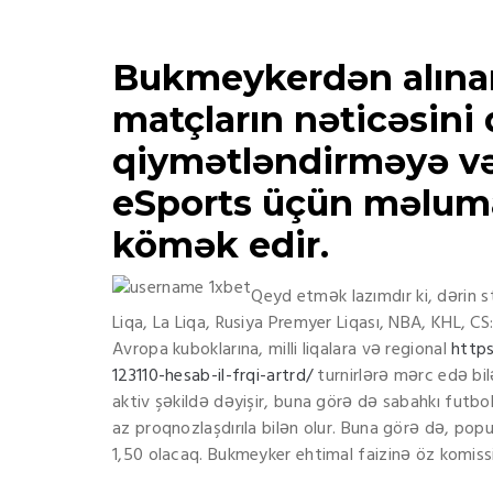
Bukmeykerdən alınan
matçların nəticəsini
qiymətləndirməyə və 
eSports üçün məluma
kömək edir.
Qeyd etmək lazımdır ki, dərin st
Liqa, La Liqa, Rusiya Premyer Liqası, NBA, KHL, C
Avropa kuboklarına, milli liqalara və regional
https
123110-hesab-il-frqi-artrd/
turnirlərə mərc edə bil
aktiv şəkildə dəyişir, buna görə də sabahkı futb
az proqnozlaşdırıla bilən olur. Buna görə də, pop
1,50 olacaq. Bukmeyker ehtimal faizinə öz komissi