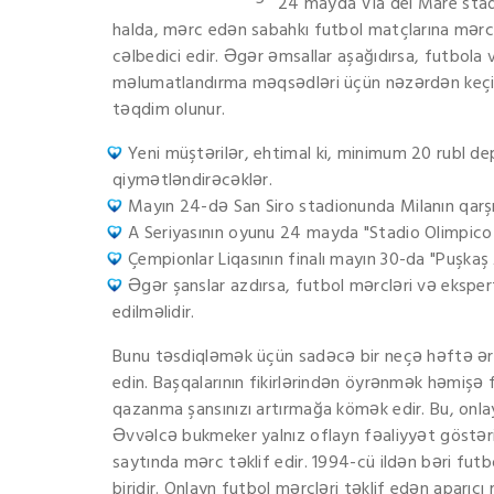
24 mayda Via del Mare stadio
halda, mərc edən sabahkı futbol matçlarına mərc 
cəlbedici edir. Əgər əmsallar aşağıdırsa, futbol
məlumatlandırma məqsədləri üçün nəzərdən keçirilm
təqdim olunur.
Yeni müştərilər, ehtimal ki, minimum 20 rubl 
qiymətləndirəcəklər.
Mayın 24-də San Siro stadionunda Milanın qarşıl
A Seriyasının oyunu 24 mayda "Stadio Olimpico 
Çempionlar Liqasının finalı mayın 30-da "Puşkaş
Əgər şanslar azdırsa, futbol mərcləri və ekspe
edilməlidir.
Bunu təsdiqləmək üçün sadəcə bir neçə həftə ərzi
edin. Başqalarının fikirlərindən öyrənmək həmişə
qazanma şansınızı artırmağa kömək edir. Bu, onla
Əvvəlcə bukmeker yalnız oflayn fəaliyyət göstərirdi
saytında mərc təklif edir. 1994-cü ildən bəri fu
biridir. Onlayn futbol mərcləri təklif edən aparıc