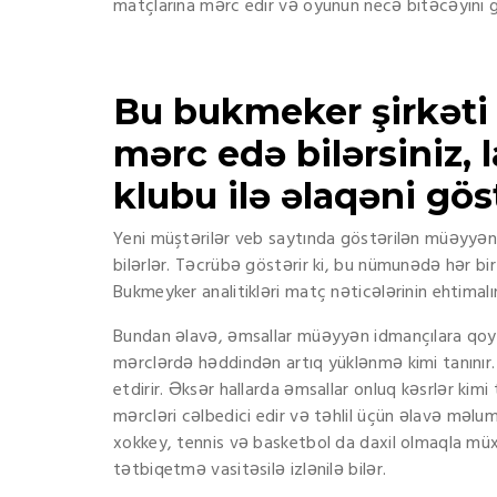
matçlarına mərc edir və oyunun necə bitəcəyini g
Bu bukmeker şirkəti 
mərc edə bilərsiniz,
klubu ilə əlaqəni gös
Yeni müştərilər veb saytında göstərilən müəyyən ş
bilərlər. Təcrübə göstərir ki, bu nümunədə hər bir
Bukmeyker analitikləri matç nəticələrinin ehtimalı
Bundan əlavə, əmsallar müəyyən idmançılara qoyul
mərclərdə həddindən artıq yüklənmə kimi tanınır. 
etdirir. Əksər hallarda əmsallar onluq kəsrlər kimi
mərcləri cəlbedici edir və təhlil üçün əlavə məluma
xokkey, tennis və basketbol da daxil olmaqla müx
tətbiqetmə vasitəsilə izlənilə bilər.