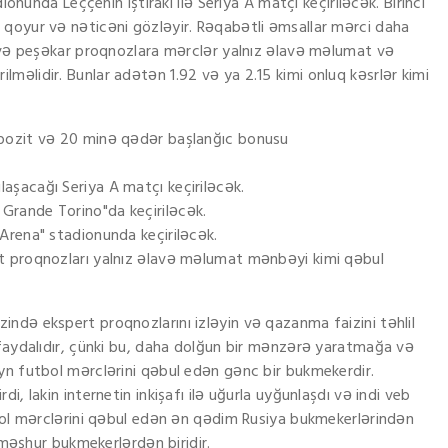
nunda Leççenin iştirakı ilə Seriya A matçı keçiriləcək. Birinci
qoyur və nəticəni gözləyir. Rəqabətli əmsallar mərci daha
a və peşəkar proqnozlara mərclər yalnız əlavə məlumat və
əlidir. Bunlar adətən 1.92 və ya 2.15 kimi onluq kəsrlər kimi
depozit və 20 minə qədər başlanğıc bonusu
aşacağı Seriya A matçı keçiriləcək.
Grande Torino"da keçiriləcək.
 Arena" stadionunda keçiriləcək.
rt proqnozları yalnız əlavə məlumat mənbəyi kimi qəbul
ndə ekspert proqnozlarını izləyin və qazanma faizini təhlil
 faydalıdır, çünki bu, daha dolğun bir mənzərə yaratmağa və
yn futbol mərclərini qəbul edən gənc bir bukmekerdir.
, lakin internetin inkişafı ilə uğurla uyğunlaşdı və indi veb
tbol mərclərini qəbul edən ən qədim Rusiya bukmekerlərindən
ı məşhur bukmekerlərdən biridir.