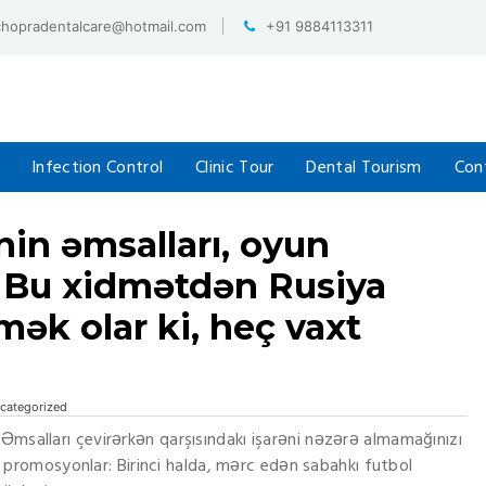
chopradentalcare@hotmail.com
+91 9884113311
Infection Control
Clinic Tour
Dental Tourism
Con
in əmsalları, oyun
a. Bu xidmətdən Rusiya
ək olar ki, heç vaxt
categorized
Əmsalları çevirərkən qarşısındakı işarəni nəzərə almamağınızı
 promosyonlar: Birinci halda, mərc edən sabahkı futbol