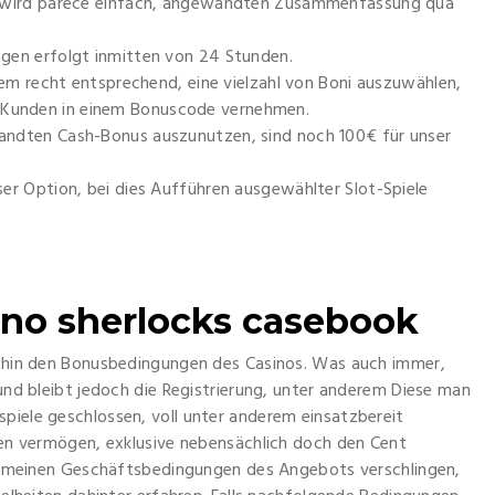
g wird parece einfach, angewandten Zusammenfassung qua
gen erfolgt inmitten von 24 Stunden.
dem recht entsprechend, eine vielzahl von Boni auszuwählen,
en Kunden in einem Bonuscode vernehmen.
andten Cash-Bonus auszunutzen, sind noch 100€ für unser
er Option, bei dies Aufführen ausgewählter Slot-Spiele
ino sherlocks casebook
within den Bonusbedingungen des Casinos. Was auch immer,
 und bleibt jedoch die Registrierung, unter anderem Diese man
ispiele geschlossen, voll unter anderem einsatzbereit
eßen vermögen, exklusive nebensächlich doch den Cent
llgemeinen Geschäftsbedingungen des Angebots verschlingen,