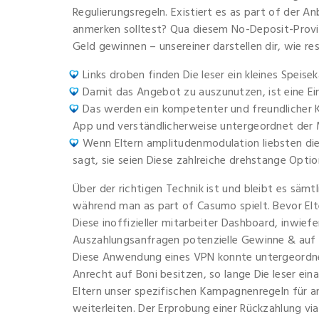
Regulierungsregeln. Existiert es as part of der 
anmerken solltest? Qua diesem No-Deposit-Provi
Geld gewinnen – unsereiner darstellen dir, wie r
Links droben finden Die leser ein kleines Speis
Damit das Angebot zu auszunutzen, ist eine E
Das werden ein kompetenter und freundlicher 
App und verständlicherweise untergeordnet der 
Wenn Eltern amplitudenmodulation liebsten die
sagt, sie seien Diese zahlreiche drehstange Opti
Über der richtigen Technik ist und bleibt es säm
während man as part of Casumo spielt. Bevor Elt
Diese inoffizieller mitarbeiter Dashboard, inwief
Auszahlungsanfragen potenzielle Gewinne & auf k
Diese Anwendung eines VPN konnte untergeordnet 
Anrecht auf Boni besitzen, so lange Die leser e
Eltern unser spezifischen Kampagnenregeln für a
weiterleiten. Der Erprobung einer Rückzahlung vi