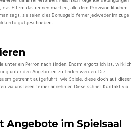
nzelheiten dahinter erfahren. Falls nachfolgende Bedingungen
, das Eltern das rennen machen, alle dem Provision klauben.
 man sagt, sie seien dies Bonusgeld ferner jedweder im zuge
ankkonto gutgeschrieben.
ieren
nter ein Perron nach finden. Enorm ergötzlich ist, wirklich
klung unter den Angeboten zu finden werden. Die
euem getrennt aufgeführt, wie Spiele, diese doch auf dieser
ren via uns lesen ferner annehmen Diese schnell Kontakt via
 Angebote im Spielsaal