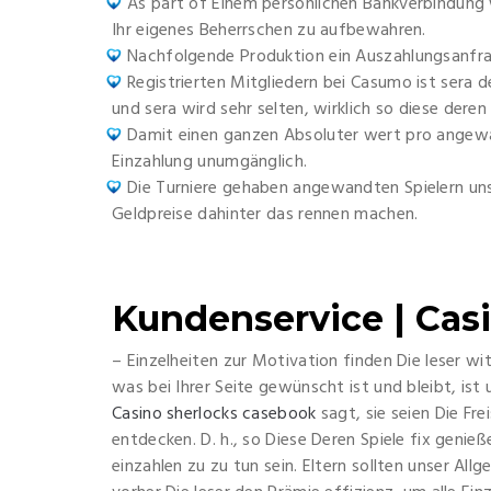
As part of Einem persönlichen Bankverbindun
Ihr eigenes Beherrschen zu aufbewahren.
Nachfolgende Produktion ein Auszahlungsanfra
Registrierten Mitgliedern bei Casumo ist sera 
und sera wird sehr selten, wirklich so diese der
Damit einen ganzen Absoluter wert pro angew
Einzahlung unumgänglich.
Die Turniere gehaben angewandten Spielern uns
Geldpreise dahinter das rennen machen.
Kundenservice | Cas
– Einzelheiten zur Motivation finden Die leser 
was bei Ihrer Seite gewünscht ist und bleibt, ist
Casino sherlocks casebook
sagt, sie seien Die Fre
entdecken. D. h., so Diese Deren Spiele fix geni
einzahlen zu zu tun sein. Eltern sollten unser A