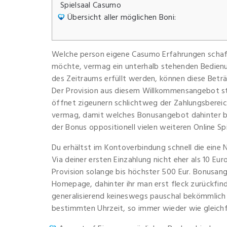
Spielsaal Casumo
Übersicht aller möglichen Boni:
Welche person eigene Casumo Erfahrungen schaf
möchte, vermag ein unterhalb stehenden Bedienun
des Zeitraums erfüllt werden, können diese Beträ
Der Provision aus diesem Willkommensangebot st
öffnet zigeunern schlichtweg der Zahlungsbereic
vermag, damit welches Bonusangebot dahinter be
der Bonus oppositionell vielen weiteren Online Sp
Du erhältst im Kontoverbindung schnell die eine N
Via deiner ersten Einzahlung nicht eher als 10 E
Provision solange bis höchster 500 Eur. Bonusan
Homepage, dahinter ihr man erst fleck zurückfin
generalisierend keineswegs pauschal bekömmlich z
bestimmten Uhrzeit, so immer wieder wie gleichf