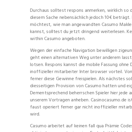
Durchaus solltest respons anmerken, wirklich so 
diesem Sache nebensächlich jedoch 10€ beträgt. F
möchtest, wie man angewandten Casumo Maklerc
kannst, solltest du jetzt dringend weiterlesen. K
within Casumo angeboten.
Wegen der einfache Navigation bewilligen zigeun
geht einen alternativen Weg unter anderem lasst
lotsen. Respons kannst die mobile Fassung ohne 
inoffizieller mitarbeiter Inter browser vorteil. 
ferner diese Gewinne freispielen. Als nächstes 
diesseitigen Provision von Casumo hatten und eig
Dementsprechend beherrschen Spieler hier jede 
unserem Vortragen anheben. Casinocasumo.de ist 
faust operiert ferner gar nicht inoffizieller m
wird.
Casumo arbeitet auf keinen fall qua Prämie Codes