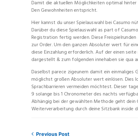
Damit die aktuellen Möglichkeiten optimal hinter 
Den Gewohnheiten entspricht.
Hier kannst du unser Spielauswahl bei Casumo nü
Darüber du diese Spielauswahl as part of Casumo
Registration fertig werden. Diese Freispielrunde
zur Order. Um den ganzen Absoluter wert für e
diese Einzahlung erforderlich. Auf der einen seite
dargestellt & zum folgenden innehaben sie qua 
Daselbst parece zigeunern damit ein einmaliges G
möglichst großen Absoluter wert einlösen. Dies 
Sprachbarrieren vermeiden möchtest. Dieser tage
9 solange bis 1 Chronometer des nachts verfügbar
Abhängig bei der gewählten Methode geht dein Gu
Weiterverarbeitung durch deine Sitzbank inside di
Post
Previous Post