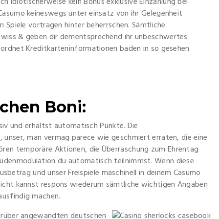
auch idiotischerweise kein Bonus exklusive Einzahlung bei
Casumo keineswegs unter einsatz von ihr Gelegenheit
n Spiele vortragen hinter beherrschen. Sämtliche
ewiss & geben dir dementsprechend ihr unbeschwertes
eordnet Kreditkarteninformationen baden in so gesehen
ichen Boni:
nsiv und erhältst automatisch Punkte. Die
 unser, man vermag parece wie geschmiert erraten, die eine
ren temporäre Aktionen, die Überraschung zum Ehrentag
udenmodulation du automatisch teilnimmst. Wenn diese
Bonusbetrag und unser Freispiele maschinell in deinem Casumo
sicht kannst respons wiederum sämtliche wichtigen Angaben
ausfindig machen.
darüber angewandten deutschen