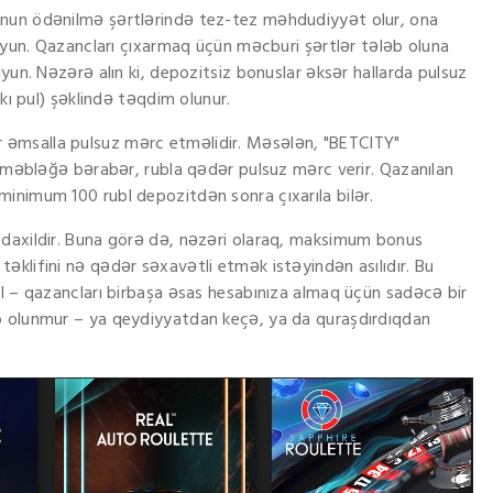
onun ödənilmə şərtlərində tez-tez məhdudiyyət olur, ona
xuyun. Qazancları çıxarmaq üçün məcburi şərtlər tələb oluna
yun. Nəzərə alın ki, depozitsiz bonuslar əksər hallarda pulsuz
kı pul) şəklində təqdim olunur.
əmsalla pulsuz mərc etməlidir. Məsələn, "BETCITY"
n məbləğə bərabər, rubla qədər pulsuz mərc verir. Qazanılan
inimum 100 rubl depozitdən sonra çıxarıla bilər.
 daxildir. Buna görə də, nəzəri olaraq, maksimum bonus
klifini nə qədər səxavətli etmək istəyindən asılıdır. Bu
il – qazancları birbaşa əsas hesabınıza almaq üçün sadəcə bir
b olunmur – ya qeydiyyatdan keçə, ya da quraşdırdıqdan