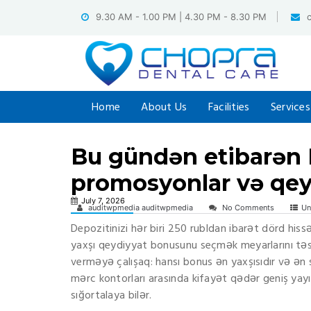
Skip
9.30 AM - 1.00 PM | 4.30 PM - 8.30 PM
to
content
Home
About Us
Facilities
Services
Bu gündən etibarən
promosyonlar və qeyd
July 7, 2026
auditwpmedia auditwpmedia
No Comments
Un
Depozitinizi hər biri 250 rubldan ibarət dörd hi
yaxşı qeydiyyat bonusunu seçmək meyarlarını təsv
verməyə çalışaq: hansı bonus ən yaxşısıdır və ən
mərc kontorları arasında kifayət qədər geniş yayıl
sığortalaya bilər.