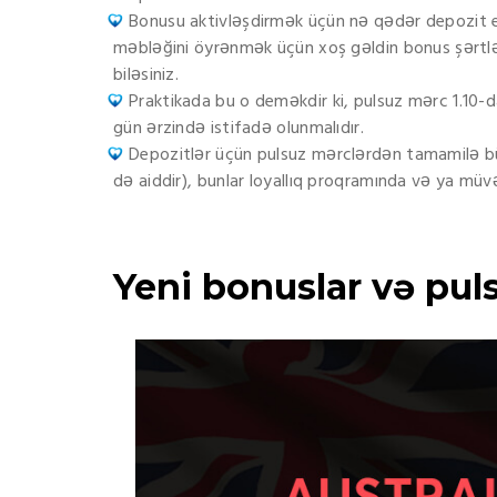
Bonusu aktivləşdirmək üçün nə qədər depozit
məbləğini öyrənmək üçün xoş gəldin bonus şərtlər
biləsiniz.
Praktikada bu o deməkdir ki, pulsuz mərc 1.10-
gün ərzində istifadə olunmalıdır.
Depozitlər üçün pulsuz mərclərdən tamamilə büt
də aiddir), bunlar loyallıq proqramında və ya müv
Yeni bonuslar və pul