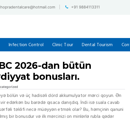
chopradentalcare@hotmail.com
+91 9884113311
Infection Control
Clinic Tour
Dental Tourism
Con
 BC 2026-dan bütün
iyyat bonusları.
categorized
ssəyə bölün və üç hadisəli dörd akkumulyator mərci qoyun. Ən
ir edərkən bu barədə qısaca danışdıq. İndi isə suala cavab
 sərfəli təklifi necə müəyyən etmək olar?
Bu, həmçinin qanuni
mış bir bonusdur və ilk mərcinizi on minlərlə rubla qədər