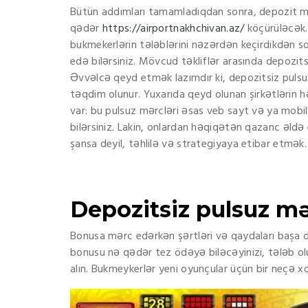
Bütün addımları tamamladıqdan sonra, depozit m
qədər
https://airportnakhchivan.az/
köçürüləcək. 
bukmekerlərin tələblərini nəzərdən keçirdikdən 
edə bilərsiniz. Mövcud təkliflər arasında depozit
Əvvəlcə qeyd etmək lazımdır ki, depozitsiz puls
təqdim olunur. Yuxarıda qeyd olunan şirkətlərin hər 
var: bu pulsuz mərcləri əsas veb sayt və ya mobi
bilərsiniz. Lakin, onlardan həqiqətən qazanc əldə
şansa deyil, təhlilə və strategiyaya etibar etmək.
Depozitsiz pulsuz mə
Bonusa mərc edərkən şərtləri və qaydaları başa 
bonusu nə qədər tez ödəyə biləcəyinizi, tələb o
alın. Bukmeykerlər yeni oyunçular üçün bir neçə xoş 