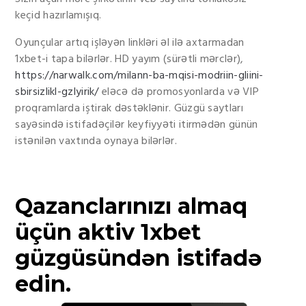
keçid hazırlamışıq.
Oyunçular artıq işləyən linkləri əl ilə axtarmadan
1xbet-i tapa bilərlər. HD yayım (sürətli mərclər),
https://narwalk.com/milann-ba-mqisi-modriin-gliini-
sbirsizlikl-gzlyirik/
eləcə də promosyonlarda və VIP
proqramlarda iştirak dəstəklənir. Güzgü saytları
sayəsində istifadəçilər keyfiyyəti itirmədən günün
istənilən vaxtında oynaya bilərlər.
Qazanclarınızı almaq
üçün aktiv 1xbet
güzgüsündən istifadə
edin.