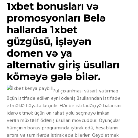
1xbet bonusları və
promosyonları Belə
hallarda 1xbet
güzgüsü, işləyən
domen və ya
alternativ giriş üsulları
köməyə gələ bilər.
Pul çıxarılması vəsait yatırmaq
üçün istifadə edilən eyni ödəniş üsullarından istifadə
etməklə həyata keçirilir. Hər bir istifadəçiyə balansını
idarə etmək üçün ən rahat yolu seçməyə imkan
verən müxtəlif ödəniş üsulları mövcuddur. Oyunçular
həmçinin bonus proqramında iştirak edə, hesablarını
artıra və turnirlərdə iştirak edə bilərlər. Qeyd etmək