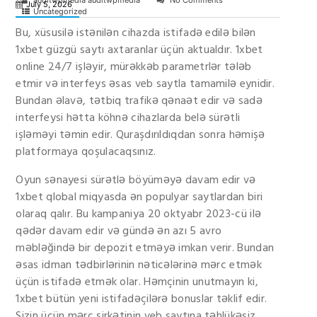
auditwpmedia auditwpmedia
No Comments
July 5, 2026
Uncategorized
Bu, xüsusilə istənilən cihazda istifadə edilə bilən
1xbet güzgü saytı axtaranlar üçün aktualdır. 1xbet
online 24/7 işləyir, mürəkkəb parametrlər tələb
etmir və interfeys əsas veb saytla tamamilə eynidir.
Bundan əlavə, tətbiq trafikə qənaət edir və sadə
interfeysi hətta köhnə cihazlarda belə sürətli
işləməyi təmin edir. Quraşdırıldıqdan sonra həmişə
platformaya qoşulacaqsınız.
Oyun sənayesi sürətlə böyüməyə davam edir və
1xbet qlobal miqyasda ən populyar saytlardan biri
olaraq qalır.
Bu kampaniya 20 oktyabr 2023-cü ilə
qədər davam edir və gündə ən azı 5 avro
məbləğində bir depozit etməyə imkan verir. Bundan
əsas idman tədbirlərinin nəticələrinə mərc etmək
üçün istifadə etmək olar. Həmçinin unutmayın ki,
1xbet bütün yeni istifadəçilərə bonuslar təklif edir.
Sizin üçün mərc şirkətinin veb saytına təhlükəsiz