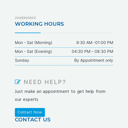
fixbet
zsadasdasd
dodobet
WORKING HOURS
dodobet
poliwin
Mon - Sat (Morning)
9:30 AM -01:00 PM
oldcasino
Mon - Sat (Evening)
04:30 PM – 08:30 PM
casipol
Sunday
By Appointment only
barbibet
kargabet
nesilbet
NEED HELP?
pradabet
Just make an appointment to get help from
ligobet
our experts
betebet
pumabet
Contact Now
yakabet
CONTACT US
istanbulbahis