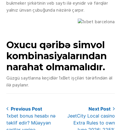
bukmeker şirkətinin veb saytı ilə eynidir və fərqlər
yalnız ünvan çubuğunda nəzərə çarpır.
Oxucu qəribə simvol
kombinasiyalarından
narahat olmamalıdır.
Güzgü saytlarına keçidlər 1xBet işçiləri tərəfindən əl
ilə paylanır.
Post
Previous Post
Next Post
Previous
Next
1xbet bonus hesabı nə
JeetCity Local casino
navigation
post:
post:
təklif edir? Müəyyən
Extra Rules to own
şərtlər yerinə
June 2026: 225%