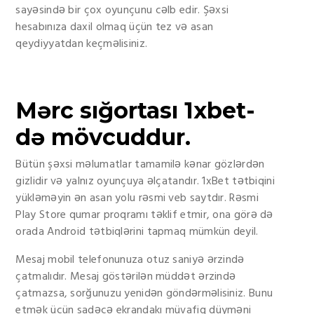
sayəsində bir çox oyunçunu cəlb edir. Şəxsi
hesabınıza daxil olmaq üçün tez və asan
qeydiyyatdan keçməlisiniz.
Mərc sığortası 1xbet-
də mövcuddur.
Bütün şəxsi məlumatlar tamamilə kənar gözlərdən
gizlidir və yalnız oyunçuya əlçatandır. 1xBet tətbiqini
yükləməyin ən asan yolu rəsmi veb saytdır. Rəsmi
Play Store qumar proqramı təklif etmir, ona görə də
orada Android tətbiqlərini tapmaq mümkün deyil.
Mesaj mobil telefonunuza otuz saniyə ərzində
çatmalıdır. Mesaj göstərilən müddət ərzində
çatmazsa, sorğunuzu yenidən göndərməlisiniz. Bunu
etmək üçün sadəcə ekrandakı müvafiq düyməni