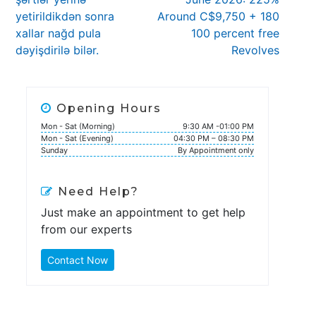
yetirildikdən sonra
Around C$9,750 + 180
xallar nağd pula
100 percent free
dəyişdirilə bilər.
Revolves
Opening Hours
Mon - Sat (Morning)
9:30 AM -01:00 PM
Mon - Sat (Evening)
04:30 PM – 08:30 PM
Sunday
By Appointment only
Need Help?
Just make an appointment to get help
from our experts
Contact Now