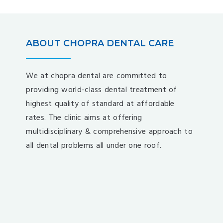
ABOUT CHOPRA DENTAL CARE
We at chopra dental are committed to
providing world-class dental treatment of
highest quality of standard at affordable
rates. The clinic aims at offering
multidisciplinary & comprehensive approach to
all dental problems all under one roof.