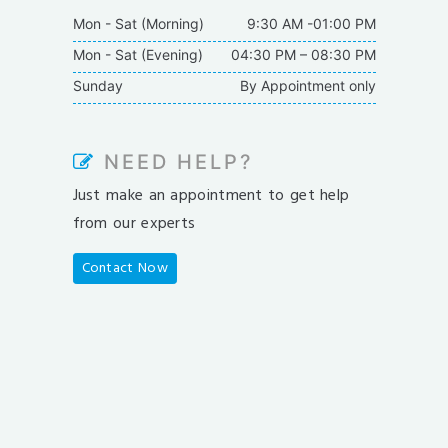
Mon - Sat (Morning)
9:30 AM -01:00 PM
Mon - Sat (Evening)
04:30 PM – 08:30 PM
Sunday
By Appointment only
NEED HELP?
Just make an appointment to get help
from our experts
Contact Now