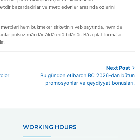
zlu bir şirkət olduqları üçün öz sıralarını da
ətdir bazardadırlar və mərc edənlər arasında özlərini
 mərcləri həm bukmeker şirkətinin veb saytında, həm də
nlar pulsuz mərclər əldə edə bilərlər. Bəzi platformalar
ır.
Next Post
Next
clər
Bu gündən etibarən BC 2026-dan bütün
post:
promosyonlar və qeydiyyat bonusları.
WORKING HOURS