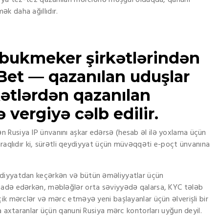
ə ya tez-tez qazanılan mərclərlə məşğul olduqda, qanuni
k daha ağıllıdır.
i bukmeker şirkətlərindən
Bet — qazanılan uduşlar
ətlərdən qazanılan
 vergiyə cəlb edilir.
 Rusiya IP ünvanını aşkar edərsə (hesab əl ilə yoxlama üçün
araqlıdır ki, sürətli qeydiyyat üçün müvəqqəti e-poçt ünvanına
ydiyyatdan keçərkən və bütün əməliyyatlar üçün
ifadə edərkən, məbləğlər orta səviyyədə qalarsa, KYC tələb
çik mərclər və mərc etməyə yeni başlayanlar üçün əlverişli bir
a axtaranlar üçün qanuni Rusiya mərc kontorları uyğun deyil.