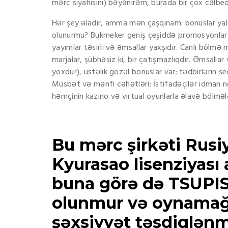
mərc siyahısını) bəyənirəm, burada bir çox cəlbedic
Hər şey əladır, amma mən çaşqınam: bonuslar yaln
olunurmu?
Bukmeker geniş çeşiddə promosyonlar v
yayımlar təsirli və əmsallar yaxşıdır. Canlı bölmə
marjalar, şübhəsiz ki, bir çatışmazlıqdır. Əmsalla
yoxdur), üstəlik gözəl bonuslar var; tədbirlərin se
Müsbət və mənfi cəhətləri: İstifadəçilər idman 
həmçinin kazino və virtual oyunlarla əlavə bölmələ
Bu mərc şirkəti Rusiy
Kyurasao lisenziyası a
buna görə də TSUPIS
olunmur və oynamağ
şəxsiyyət təsdiqlənm