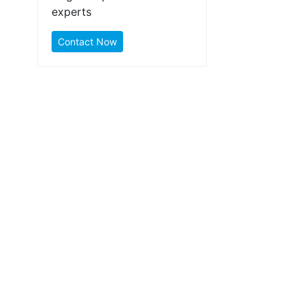
experts
Contact Now