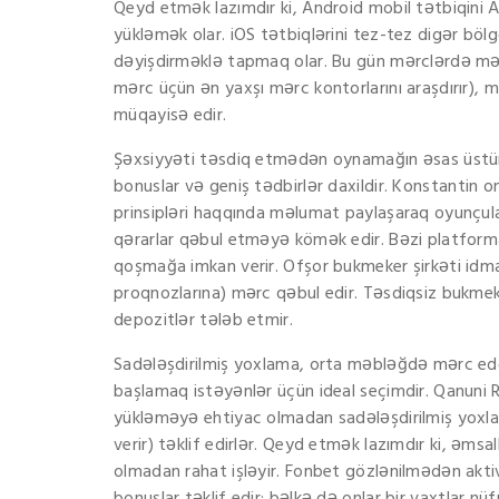
Qeyd etmək lazımdır ki, Android mobil tətbiqini
yükləmək olar. iOS tətbiqlərini tez-tez digər böl
dəyişdirməklə tapmaq olar. Bu gün mərclərdə məx
mərc üçün ən yaxşı mərc kontorlarını araşdırır),
müqayisə edir.
Şəxsiyyəti təsdiq etmədən oynamağın əsas üstünl
bonuslar və geniş tədbirlər daxildir. Konstantin o
prinsipləri haqqında məlumat paylaşaraq oyunçul
qərarlar qəbul etməyə kömək edir. Bəzi platform
qoşmağa imkan verir. Ofşor bukmeker şirkəti idma
proqnozlarına) mərc qəbul edir. Təsdiqsiz bukmek
depozitlər tələb etmir.
Sadələşdirilmiş yoxlama, orta məbləğdə mərc ed
başlamaq istəyənlər üçün ideal seçimdir. Qanuni R
yükləməyə ehtiyac olmadan sadələşdirilmiş yox
verir) təklif edirlər. Qeyd etmək lazımdır ki, əmsa
olmadan rahat işləyir. Fonbet gözlənilmədən akti