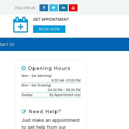
FOLLOW US
:
GET APPOINTMENT
BOOK NOW
tact Us
Opening Hours
Mon - Sat (Morning)
9:30 AM -01:00 PM
Mon - Sat (Evening)
04:30 PM – 08:30 PM
Sunday
By Appointment only
Need Help?
Just make an appointment
to get help from our