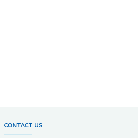
CONTACT US