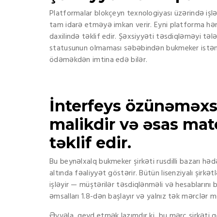
Platformalar blokçeyn texnologiyası üzərində işləyi
tam idarə etməyə imkan verir. Eyni platforma hə
daxilində təklif edir. Şəxsiyyəti təsdiqləməyi tə
statusunun olmaması səbəbindən bukmeker istənilə
ödəməkdən imtina edə bilər.
İnterfeys özünəməxs
malikdir və əsas mat
təklif edir.
Bu beynəlxalq bukmeker şirkəti rusdilli bazarı həd
altında fəaliyyət göstərir. Bütün lisenziyalı şirk
işləyir — müştərilər təsdiqlənməli və hesablarını 
əmsalları 1.8-dən başlayır və yalnız tək mərclər 
Əvvəla, qeyd etmək lazımdır ki, bu mərc şirkəti q