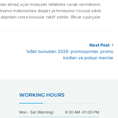
nları almaq üçün müəyyən tələblərə cavab verməlisiniz.
iyimiz məlumatlara diqqət yetirməyinizi tövsiyə edirik.
diqindən sonra bonuslar təklif edirlər. Əksər oyunçular
Next Post
Next
1xBet bonusları 2026: promosyonlar, promo
post:
kodları və pulsuz mərclər
WORKING HOURS
Mon - Sat (Morning)
9:30 AM -01:00 PM