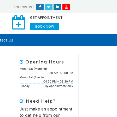
FOLLOW US
:
GET APPOINTMENT
BOOK NOW
tact Us
Opening Hours
Mon - Sat (Morning)
9:30 AM -01:00 PM
Mon - Sat (Evening)
04:30 PM – 08:30 PM
Sunday
By Appointment only
Need Help?
Just make an appointment
to get help from our