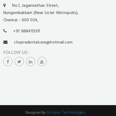
No.1, Jagannathan Street,
Nungambakkam (Near Lister Metropolis),
Chennai - 600 034,
+91 9884113311
chopradentalcare@hotmail.com
FOLLOW US
:
Scorpio Technologies
Designed By