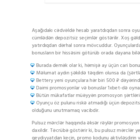
Aşağıdakı cədvəldə hesab yaratdıqdan sonra oyu
cümlədən depozitsiz seçimlər göstərilir. Xoş g
yatırdıqdan dərhal sonra mövcuddur. Oyunçular
bonusların bir hissəsini götürüb orada dayana bilər
Burada demək olar ki, həmişə ay üçün cari bonus
Məlumat aydın şəkildə təqdim olunsa da (şərtlə
Bettery yeni oyunçulara hər biri 500 ₽ dəyərind
Daimi promosyonlar və bonuslar 1xbet-də oynam
Bütün mükafatlar müəyyən promosyon şərtlərinə
Oyunçu öz pulunu riskə atmadığı üçün depozitsi
olduğunu unutmamaq vacibdir.
Pulsuz mərclər haqqında əksər rəylər promosyon x
daxildir. Təcrübə göstərir ki, bu pulsuz mərclər 
qeydiyyatdan keçin, promo kodunu aktivləşdirin 