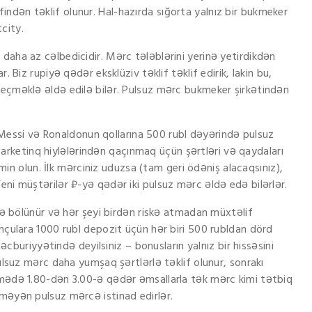
ndən təklif olunur. Hal-hazırda sığorta yalnız bir bukmeker
city.
daha az cəlbedicidir. Mərc tələblərini yerinə yetirdikdən
. Biz rupiyə qədər eksklüziv təklif təklif edirik, lakin bu,
keçməklə əldə edilə bilər. Pulsuz mərc bukmeker şirkətindən
ssi və Ronaldonun qollarına 500 rubl dəyərində pulsuz
rketinq hiylələrindən qaçınmaq üçün şərtləri və qaydaları
 olun. İlk mərciniz uduzsa (tam geri ödəniş alacaqsınız),
eni müştərilər ₽-yə qədər iki pulsuz mərc əldə edə bilərlər.
əyə bölünür və hər şeyi birdən riskə atmadan müxtəlif
unçulara 1000 rubl depozit üçün hər biri 500 rubldan dörd
riyyətində deyilsiniz – bonusların yalnız bir hissəsini
pulsuz mərc daha yumşaq şərtlərlə təklif olunur, sonrakı
tmədə 1.80-dən 3.00-ə qədər əmsallarla tək mərc kimi tətbiq
tməyən pulsuz mərcə istinad edirlər.