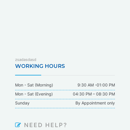
fixbet
zsadasdasd
dodobet
WORKING HOURS
dodobet
poliwin
Mon - Sat (Morning)
9:30 AM -01:00 PM
oldcasino
Mon - Sat (Evening)
04:30 PM – 08:30 PM
casipol
Sunday
By Appointment only
barbibet
kargabet
nesilbet
NEED HELP?
pradabet