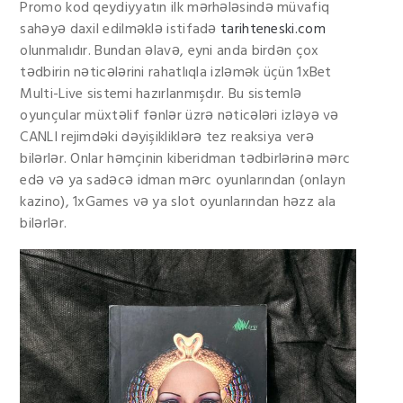
Promo kod qeydiyyatın ilk mərhələsində müvafiq
sahəyə daxil edilməklə istifadə
tarihteneski.com
olunmalıdır. Bundan əlavə, eyni anda birdən çox
tədbirin nəticələrini rahatlıqla izləmək üçün 1xBet
Multi-Live sistemi hazırlanmışdır. Bu sistemlə
oyunçular müxtəlif fənlər üzrə nəticələri izləyə və
CANLI rejimdəki dəyişikliklərə tez reaksiya verə
bilərlər. Onlar həmçinin kiberidman tədbirlərinə mərc
edə və ya sadəcə idman mərc oyunlarından (onlayn
kazino), 1xGames və ya slot oyunlarından həzz ala
bilərlər.