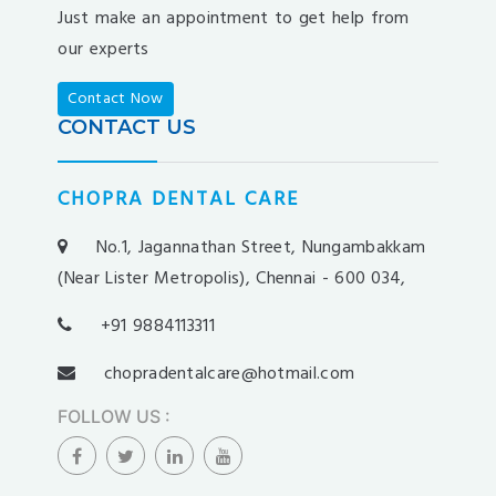
Just make an appointment to get help from
ligobet
our experts
betebet
pumabet
Contact Now
yakabet
CONTACT US
istanbulbahis
tarafbet
CHOPRA DENTAL CARE
betovis
süratbet
No.1, Jagannathan Street, Nungambakkam
milosbet
(Near Lister Metropolis), Chennai - 600 034,
medusabahis
+91 9884113311
benimbahis
turboslot
chopradentalcare@hotmail.com
trwin
FOLLOW US
:
betwild
alobet
betrupi