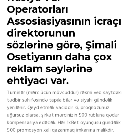
Operatorları
Assosiasiyasının icraçı
direktorunun
sözlərinə görə, Şimali
Osetiyanın daha çox
reklam səylərinə
ehtiyacı var.
Turnirlər (mərc üçün mövcuddur) rəsmi veb saytdakı
tədbir səhifəsində tapıla bilər və siyahı gündəlik
yenilənir. Qeyd etmək vacibdir ki, proqnozunuz
uğursuz olarsa, şirkət mərcinizin 500 rubluna qədər
kompensasiya edəcək. Hər 1xBet oyunçusu gündəlik
500 promosyon xalı qazanmaq imkanına malikdir.