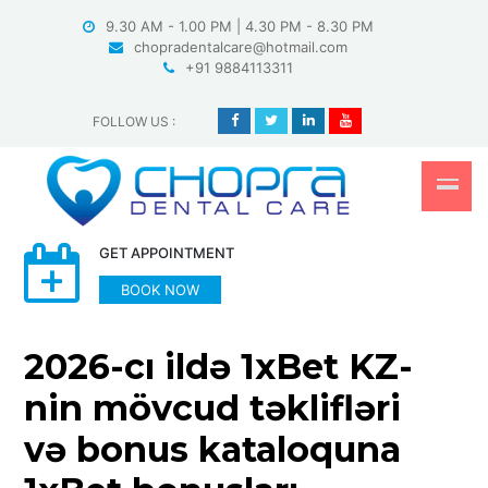
Skip
9.30 AM - 1.00 PM | 4.30 PM - 8.30 PM
to
chopradentalcare@hotmail.com
content
+91 9884113311
FOLLOW US
:
GET APPOINTMENT
BOOK NOW
2026-cı ildə 1xBet KZ-
nin mövcud təklifləri
və bonus kataloquna