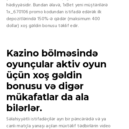
hədiyyəsidir. Bundan əlavə, 1xBet yeni müştərilərə
1x_670106 promo kodundan istifadə edərək ilk
depozitlərində 150%-ə qədər (maksimum 400
dollar) xoş gəldin bonusu təklif edir.
Kazino bölməsində
oyunçular aktiv oyun
üçün xoş gəldin
bonusu və digər
mükafatlar da ala
bilərlər.
Səlahiyyətli istifadəçilər ayrı bir pəncərədə və ya
canlı matçla yanaşı açılan müxtəlif tədbirlərin video