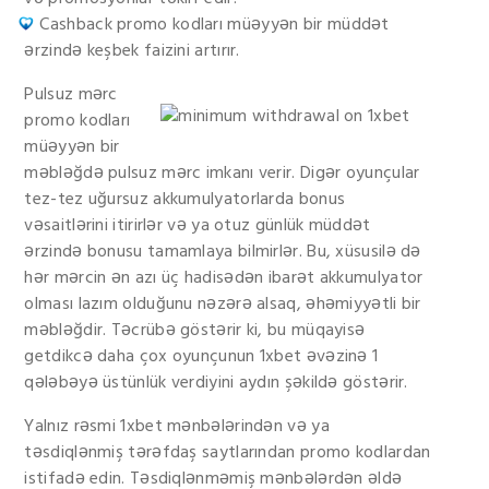
Cashback promo kodları müəyyən bir müddət
ərzində keşbek faizini artırır.
Pulsuz mərc
promo kodları
müəyyən bir
məbləğdə pulsuz mərc imkanı verir. Digər oyunçular
tez-tez uğursuz akkumulyatorlarda bonus
vəsaitlərini itirirlər və ya otuz günlük müddət
ərzində bonusu tamamlaya bilmirlər. Bu, xüsusilə də
hər mərcin ən azı üç hadisədən ibarət akkumulyator
olması lazım olduğunu nəzərə alsaq, əhəmiyyətli bir
məbləğdir. Təcrübə göstərir ki, bu müqayisə
getdikcə daha çox oyunçunun 1xbet əvəzinə 1
qələbəyə üstünlük verdiyini aydın şəkildə göstərir.
Yalnız rəsmi 1xbet mənbələrindən və ya
təsdiqlənmiş tərəfdaş saytlarından promo kodlardan
istifadə edin. Təsdiqlənməmiş mənbələrdən əldə