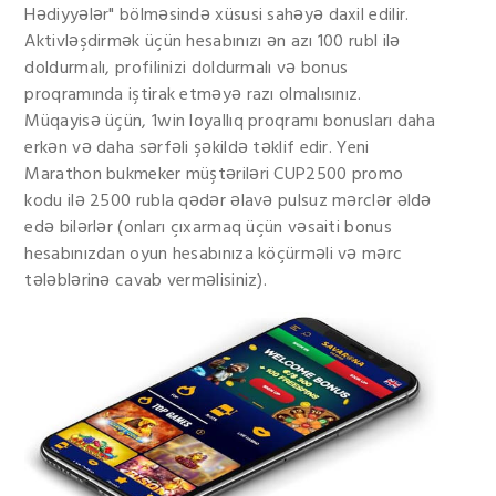
Hədiyyələr" bölməsində xüsusi sahəyə daxil edilir.
Aktivləşdirmək üçün hesabınızı ən azı 100 rubl ilə
doldurmalı, profilinizi doldurmalı və bonus
proqramında iştirak etməyə razı olmalısınız.
Müqayisə üçün, 1win loyallıq proqramı bonusları daha
erkən və daha sərfəli şəkildə təklif edir. Yeni
Marathon bukmeker müştəriləri CUP2500 promo
kodu ilə 2500 rubla qədər əlavə pulsuz mərclər əldə
edə bilərlər (onları çıxarmaq üçün vəsaiti bonus
hesabınızdan oyun hesabınıza köçürməli və mərc
tələblərinə cavab verməlisiniz).