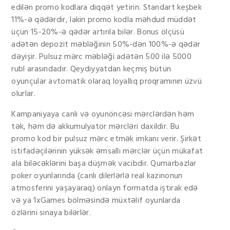
edilən promo kodlara diqqət yetirin. Standart keşbek
11%-ə qədərdir, lakin promo kodla məhdud müddət
üçün 15-20%-ə qədər artırıla bilər. Bonus ölçüsü
adətən depozit məbləğinin 50%-dən 100%-ə qədər
dəyişir. Pulsuz mərc məbləği adətən 500 ilə 5000
rubl arasındadır. Qeydiyyatdan keçmiş bütün
oyunçular avtomatik olaraq loyallıq proqramının üzvü
olurlar.
Kampaniyaya canlı və oyunöncəsi mərclərdən həm
tək, həm də akkumulyator mərcləri daxildir. Bu
promo kod bir pulsuz mərc etmək imkanı verir. Şirkət
istifadəçilərinin yüksək əmsallı mərclər üçün mükafat
ala biləcəklərini başa düşmək vacibdir. Qumarbazlar
poker oyunlarında (canlı dilerlərlə real kazinonun
atmosferini yaşayaraq) onlayn formatda iştirak edə
və ya 1xGames bölməsində müxtəlif oyunlarda
özlərini sınaya bilərlər.