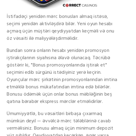
İstifadəçi yenidən mərc bonusları almaq istəsə,
seçimi yenidən aktivləşdirə bilər. Yeni oyun hesabı
açmaq üçün müştəri qeydiyyatdan keçməli və onu
öz vəsaiti ilə maliyyələşdirməlidir.
Bundan sonra onların hesabı yenidən promosyon
iştirakçılarının siyahısına əlavə olunacaq. Təcrübə
göstərir ki, "Bonus promosyonlarında iştirak et"
seçimini edib sürgünü istədiyiniz yerə keçirin.
Oyunçular mərc şirkətinin promosyonlarından imtina
etməklə bonus mükafatından imtina edə bilərlər.
Bonusu ödəmək üçün onlar bonus məbləğinin beş
qatına bərabər ekspress mərclər etməlidirlər.
Ümumiyyətlə, bu vəsaitləri birbaşa çıxarmaq
mümkün deyil — əvvəlcə mərc tələblərinə cavab
verməlisiniz. Bonusu almaq üçün minimum depozit
yüz rubldur. Qeydiyyatdan keçərkən, əgər varsa,