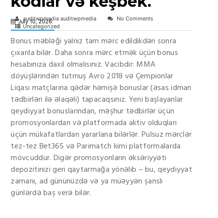
kodlar və keşbek.
auditwpmedia auditwpmedia
No Comments
July 10, 2026
Uncategorized
Bonus məbləği yalnız tam mərc edildikdən sonra
çıxarıla bilər. Daha sonra mərc etmək üçün bonus
hesabınıza daxil olmalısınız. Vacibdir: MMA
döyüşlərindən tutmuş Avro 2018 və Çempionlar
Liqası matçlarına qədər həmişə bonuslar (əsas idman
tədbirləri ilə əlaqəli) tapacaqsınız. Yeni başlayanlar
qeydiyyat bonuslarından, məşhur tədbirlər üçün
promosyonlardan və platformada aktiv olduqları
üçün mükafatlardan yararlana bilərlər. Pulsuz mərclər
tez-tez Bet365 və Parimatch kimi platformalarda
mövcuddur.
Digər promosyonların əksəriyyəti
depozitinizi geri qaytarmağa yönəlib – bu, qeydiyyat
zamanı, ad gününüzdə və ya müəyyən şanslı
günlərdə baş verə bilər.