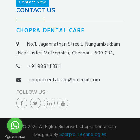
Contact Now
yakabet
CONTACT US
istanbulbahis
tarafbet
CHOPRA DENTAL CARE
betovis
süratbet
No.1, Jagannathan Street, Nungambakkam
milosbet
(Near Lister Metropolis), Chennai - 600 034,
medusabahis
+91 9884113311
benimbahis
turboslot
chopradentalcare@hotmail.com
trwin
FOLLOW US
:
betwild
alobet
betrupi
slotbar
© 2026 All Rights Reserved.
Chopra Dental Care
olabahis
Scorpio Technologies
Designed By
stonebahis