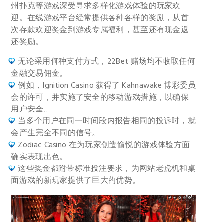
州扑克等游戏深受寻求多样化游戏体验的玩家欢
迎。在线游戏平台经常提供各种各样的奖励，从首
次存款欢迎奖金到游戏专属福利，甚至还有现金返
还奖励。
无论采用何种支付方式，22Bet 赌场均不收取任何
金融交易佣金。
例如，Ignition Casino 获得了 Kahnawake 博彩委员
会的许可，并实施了安全的移动游戏措施，以确保
用户安全。
当多个用户在同一时间段内报告相同的投诉时，就
会产生完全不同的信号。
Zodiac Casino 在为玩家创造愉悦的游戏体验方面
确实表现出色。
这些奖金都附带标准投注要求，为网站老虎机和桌
面游戏的新玩家提供了巨大的优势。