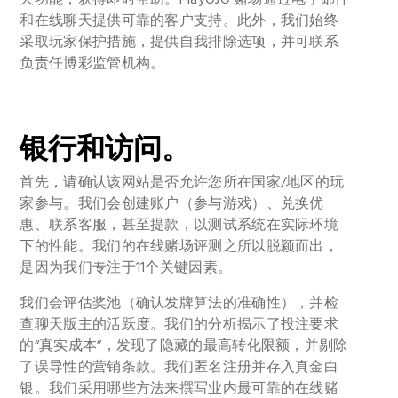
和在线聊天提供可靠的客户支持。此外，我们始终
采取玩家保护措施，提供自我排除选项，并可联系
负责任博彩监管机构。
银行和访问。
首先，请确认该网站是否允许您所在国家/地区的玩
家参与。我们会创建账户（参与游戏）、兑换优
惠、联系客服，甚至提款，以测试系统在实际环境
下的性能。我们的在线赌场评测之所以脱颖而出，
是因为我们专注于11个关键因素。
我们会评估奖池（确认发牌算法的准确性），并检
查聊天版主的活跃度。我们的分析揭示了投注要求
的“真实成本”，发现了隐藏的最高转化限额，并剔除
了误导性的营销条款。我们匿名注册并存入真金白
银。我们采用哪些方法来撰写业内最可靠的在线赌