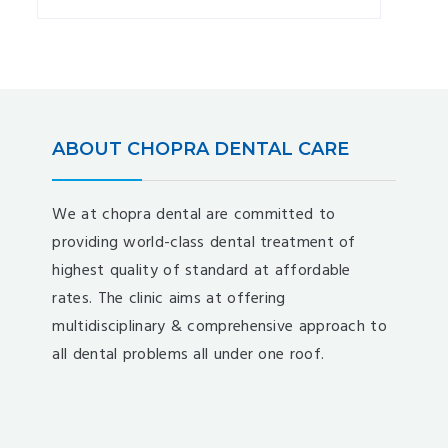
ABOUT CHOPRA DENTAL CARE
We at chopra dental are committed to
providing world-class dental treatment of
highest quality of standard at affordable
rates. The clinic aims at offering
multidisciplinary & comprehensive approach to
all dental problems all under one roof.