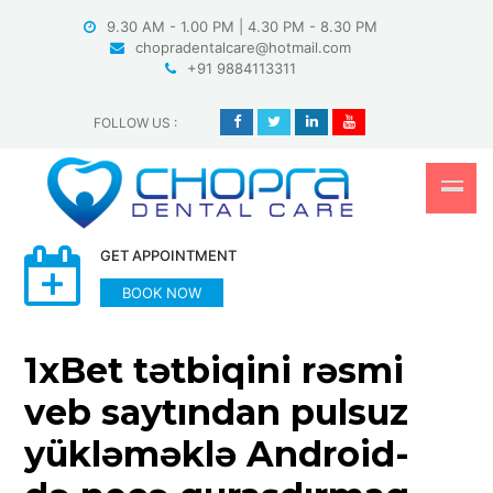
Skip
9.30 AM - 1.00 PM | 4.30 PM - 8.30 PM
to
chopradentalcare@hotmail.com
content
+91 9884113311
FOLLOW US
:
GET APPOINTMENT
BOOK NOW
1xBet tətbiqini rəsmi
veb saytından pulsuz
yükləməklə Android-