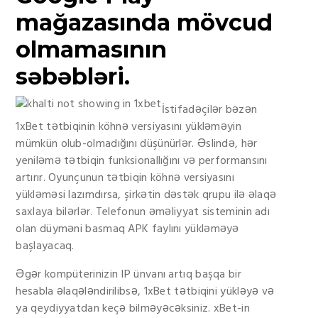
mağazasında mövcud
olmamasının
səbəbləri.
İstifadəçilər bəzən
1xBet tətbiqinin köhnə versiyasını yükləməyin
mümkün olub-olmadığını düşünürlər. Əslində, hər
yeniləmə tətbiqin funksionallığını və performansını
artırır. Oyunçunun tətbiqin köhnə versiyasını
yükləməsi lazımdırsa, şirkətin dəstək qrupu ilə əlaqə
saxlaya bilərlər. Telefonun əməliyyat sisteminin adı
olan düyməni basmaq APK faylını yükləməyə
başlayacaq.
Əgər kompüterinizin IP ünvanı artıq başqa bir
hesabla əlaqələndirilibsə, 1xBet tətbiqini yükləyə və
ya qeydiyyatdan keçə bilməyəcəksiniz. xBet-in