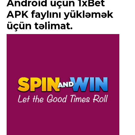
Android üçün 1xBet
APK faylını yükləmək
üçün təlimat.