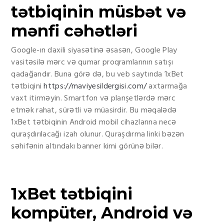
tətbiqinin müsbət və
mənfi cəhətləri
Google-ın daxili siyasətinə əsasən, Google Play
vasitəsilə mərc və qumar proqramlarının satışı
qadağandır. Buna görə də, bu veb saytında 1xBet
tətbiqini
https://maviyesildergisi.com/
axtarmağa
vaxt itirməyin. Smartfon və planşetlərdə mərc
etmək rahat, sürətli və müasirdir. Bu məqalədə
1xBet tətbiqinin Android mobil cihazlarına necə
quraşdırılacağı izah olunur. Quraşdırma linki bəzən
səhifənin altındakı banner kimi görünə bilər.
1xBet tətbiqini
kompüter, Android və