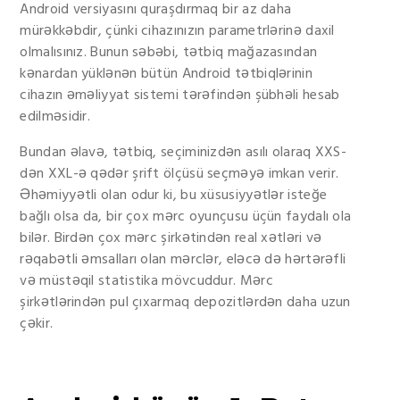
Android versiyasını quraşdırmaq bir az daha
mürəkkəbdir, çünki cihazınızın parametrlərinə daxil
olmalısınız. Bunun səbəbi, tətbiq mağazasından
kənardan yüklənən bütün Android tətbiqlərinin
cihazın əməliyyat sistemi tərəfindən şübhəli hesab
edilməsidir.
Bundan əlavə, tətbiq, seçiminizdən asılı olaraq XXS-
dən XXL-ə qədər şrift ölçüsü seçməyə imkan verir.
Əhəmiyyətli olan odur ki, bu xüsusiyyətlər isteğe
bağlı olsa da, bir çox mərc oyunçusu üçün faydalı ola
bilər. Birdən çox mərc şirkətindən real xətləri və
rəqabətli əmsalları olan mərclər, eləcə də hərtərəfli
və müstəqil statistika mövcuddur. Mərc
şirkətlərindən pul çıxarmaq depozitlərdən daha uzun
çəkir.