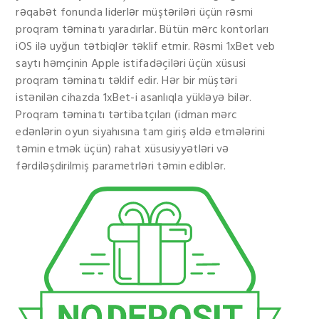
rəqabət fonunda liderlər müştəriləri üçün rəsmi
proqram təminatı yaradırlar. Bütün mərc kontorları
iOS ilə uyğun tətbiqlər təklif etmir. Rəsmi 1xBet veb
saytı həmçinin Apple istifadəçiləri üçün xüsusi
proqram təminatı təklif edir. Hər bir müştəri
istənilən cihazda 1xBet-i asanlıqla yükləyə bilər.
Proqram təminatı tərtibatçıları (idman mərc
edənlərin oyun siyahısına tam giriş əldə etmələrini
təmin etmək üçün) rahat xüsusiyyətləri və
fərdiləşdirilmiş parametrləri təmin ediblər.