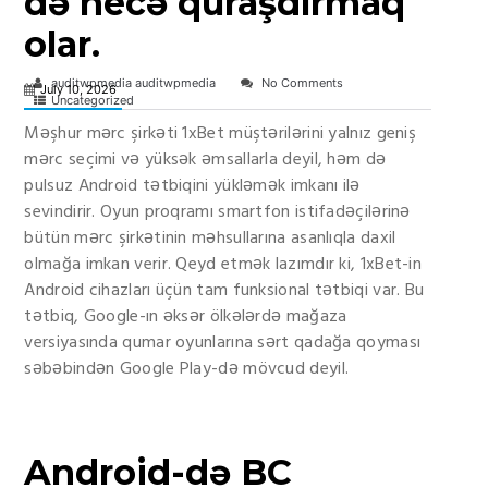
də necə quraşdırmaq
olar.
auditwpmedia auditwpmedia
No Comments
July 10, 2026
Uncategorized
Məşhur mərc şirkəti 1xBet müştərilərini yalnız geniş
mərc seçimi və yüksək əmsallarla deyil, həm də
pulsuz Android tətbiqini yükləmək imkanı ilə
sevindirir. Oyun proqramı smartfon istifadəçilərinə
bütün mərc şirkətinin məhsullarına asanlıqla daxil
olmağa imkan verir. Qeyd etmək lazımdır ki, 1xBet-in
Android cihazları üçün tam funksional tətbiqi var.
Bu
tətbiq, Google-ın əksər ölkələrdə mağaza
versiyasında qumar oyunlarına sərt qadağa qoyması
səbəbindən Google Play-də mövcud deyil.
Android-də BC