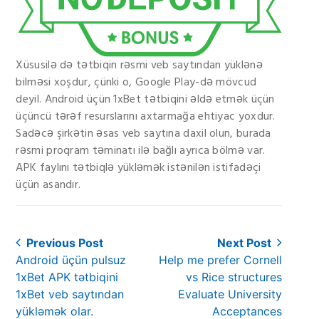
Xüsusilə də tətbiqin rəsmi veb saytından yüklənə
bilməsi xoşdur, çünki o, Google Play-də mövcud
deyil. Android üçün 1xBet tətbiqini əldə etmək üçün
üçüncü tərəf resurslarını axtarmağa ehtiyac yoxdur.
Sadəcə şirkətin əsas veb saytına daxil olun, burada
rəsmi proqram təminatı ilə bağlı ayrıca bölmə var.
APK faylını tətbiqlə yükləmək istənilən istifadəçi
üçün asandır.
Post
Previous Post
Next Post
Previous
Next
Android üçün pulsuz
Help me prefer Cornell
navigation
post:
post:
1xBet APK tətbiqini
vs Rice structures
1xBet veb saytından
Evaluate University
yükləmək olar.
Acceptances