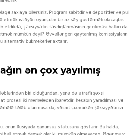
il edirik.
laqə saxlaya bilərsiniz. Proqram sabitdir və depozitlər və pul
ldə etmək istəyən oyunçular bir az səy göstərməli olacaqlar.
əb etdikdə, şəxsiyyətin təsdiqlənməsinin gecikməsi halları da
tmək mümkün deyil? Əvvəllər geri qaytarılmış komissiyaların
u alternativ bukmekerlər axtarır.
ağın ən çox yayılmış
ləblərindən biri olduğundan, yenə də ətraflı şəxsi
at prosesi iki mərhələdən ibarətdir: hesabın yaradılması və
ərhələ tələb olunmasa da, vəsait çıxararkən şəxsiyyətinizi
bu, onun Rusiyada qanunsuz statusunu göstərir. Bu halda,
oblemi həll etmək demək olar ki, mümkün olmayacaq. Əgər mərc