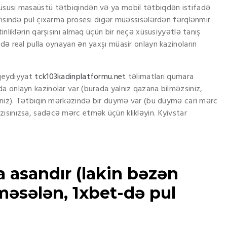
üsusi masaüstü tətbiqindən və ya mobil tətbiqdən istifadə
fisində pul çıxarma prosesi digər müəssisələrdən fərqlənmir.
inliklərin qarşısını almaq üçün bir neçə xüsusiyyətlə tanış
də real pulla oynayan ən yaxşı müasir onlayn kazinoların
 qeydiyyat
tck103kadinplatformu.net
təlimatları qumara
a onlayn kazinolar var (burada yalnız qazana bilməzsiniz,
siniz). Tətbiqin mərkəzində bir düymə var (bu düymə cari mərc
ısınızsa, sadəcə mərc etmək üçün klikləyin. Kyivstar
 asandır (lakin bəzən
 məsələn, 1xbet-də pul