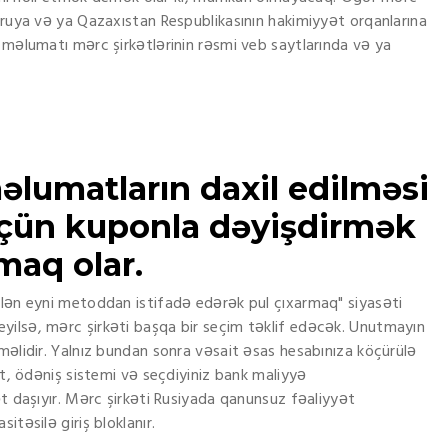
oruya və ya Qazaxıstan Respublikasının hakimiyyət orqanlarına
 məlumatı mərc şirkətlərinin rəsmi veb saytlarında və ya
lumatların daxil edilməsi
 üçün kuponla dəyişdirmək
maq olar.
ilən eyni metoddan istifadə edərək pul çıxarmaq" siyasəti
ilsə, mərc şirkəti başqa bir seçim təklif edəcək. Unutmayın
məlidir. Yalnız bundan sonra vəsait əsas hesabınıza köçürülə
et, ödəniş sistemi və seçdiyiniz bank maliyyə
ət daşıyır. Mərc şirkəti Rusiyada qanunsuz fəaliyyət
təsilə giriş bloklanır.