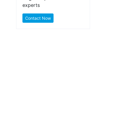
experts
Contact Now