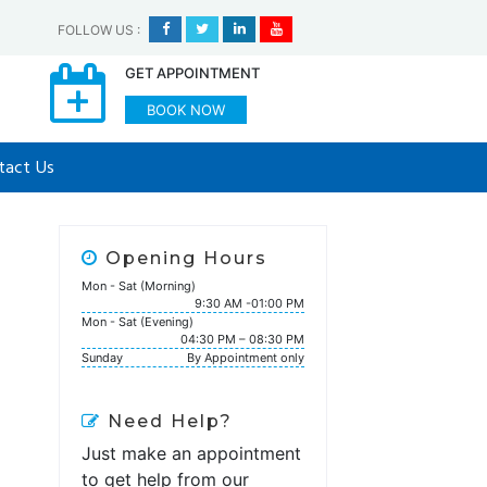
FOLLOW US
:
GET APPOINTMENT
BOOK NOW
tact Us
Opening Hours
Mon - Sat (Morning)
9:30 AM -01:00 PM
Mon - Sat (Evening)
04:30 PM – 08:30 PM
Sunday
By Appointment only
Need Help?
Just make an appointment
to get help from our