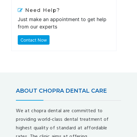
Need Help?
Just make an appointment to get help
from our experts
Contact Now
ABOUT CHOPRA DENTAL CARE
We at chopra dental are committed to
providing world-class dental treatment of
highest quality of standard at affordable
rates. The clinic aims at offering