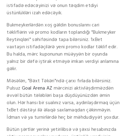
istifadə edəcəyinizi və onun təqdim etdiyi
üstünlükləri izah edəcəyik.
Bukmeykerlərdən xoş gəldin bonuslarını cari
təkliflərin və promo kodların toplandığı "Bukmeyker
Reytinqləri" səhifəsində tapa bilərsiniz. 1xBet
vaxtaşırı istifadəçilərə yeni promo kodlar təklif edir.
Bu halda, mərc kuponunun müəyyən bir oyunda
yalnız bir dəfə iştirak etməyə imkan verdiyi anlamına
gəlir.
Məsələn, "Bəxt Təkəri"ndə çarxı fırlada bilərsiniz.
Pulsuz
Goal Arena AZ
mərcinizi aktivləşdirməzdən
əvvəl bütün tələbləri başa düşdüyünüzdən əmin
olun. Hər hansı bir sualınız varsa, aydınlaşdırmaq üçün
1xBet dəstəyi ilə əlaqə saxlamaqdan çəkinməyin.
İdman və ya turnirlərdə heç bir məhdudiyyət yoxdur.
Bütün şərtlər yerinə yetirilibsə və şəxsi hesabınızda