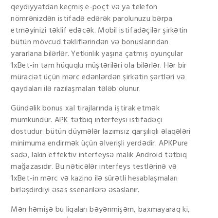
qeydiyyatdan keçmiş e-poçt və ya telefon
nömrənizdən istifadə edərək parolunuzu bərpa
etməyinizi təklif edəcək. Mobil istifadəçilər şirkətin
bütün mövcud təkliflərindən və bonuslarından
yararlana bilərlər. Yetkinlik yaşına çatmış oyunçular
1xBet-in tam hüquqlu müştəriləri ola bilərlər. Hər bir
müraciət üçün mərc edənlərdən şirkətin şərtləri və
qaydaları ilə razılaşmaları tələb olunur.
Gündəlik bonus xal tirajlarında iştirak etmək
mümkündür. APK tətbiq interfeysi istifadəçi
dostudur: bütün düymələr lazımsız qarşılıqlı əlaqələri
minimuma endirmək üçün əlverişli yerdədir. APKPure
sadə, lakin effektiv interfeysə malik Android tətbiq
mağazasıdır. Bu nəticələr interfeys testlərinə və
1xBet-in mərc və kazino ilə sürətli hesablaşmaları
birləşdirdiyi əsas ssenarilərə əsaslanır.
Mən həmişə bu liqaları bəyənmişəm, baxmayaraq ki,