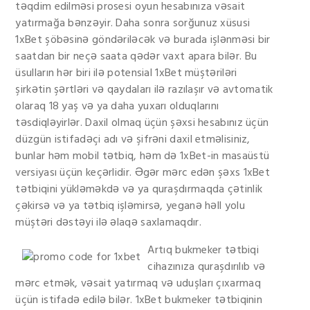
təqdim edilməsi prosesi oyun hesabınıza vəsait
yatırmağa bənzəyir. Daha sonra sorğunuz xüsusi
1xBet şöbəsinə göndəriləcək və burada işlənməsi bir
saatdan bir neçə saata qədər vaxt apara bilər. Bu
üsulların hər biri ilə potensial 1xBet müştəriləri
şirkətin şərtləri və qaydaları ilə razılaşır və avtomatik
olaraq 18 yaş və ya daha yuxarı olduqlarını
təsdiqləyirlər. Daxil olmaq üçün şəxsi hesabınız üçün
düzgün istifadəçi adı və şifrəni daxil etməlisiniz,
bunlar həm mobil tətbiq, həm də 1xBet-in masaüstü
versiyası üçün keçərlidir. Əgər mərc edən şəxs 1xBet
tətbiqini yükləməkdə və ya quraşdırmaqda çətinlik
çəkirsə və ya tətbiq işləmirsə, yeganə həll yolu
müştəri dəstəyi ilə əlaqə saxlamaqdır.
Artıq bukmeker tətbiqi
cihazınıza quraşdırılıb və
mərc etmək, vəsait yatırmaq və uduşları çıxarmaq
üçün istifadə edilə bilər. 1xBet bukmeker tətbiqinin