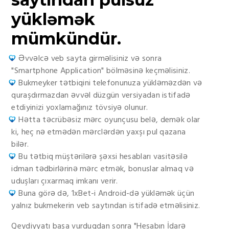
yükləmək
mümkündür.
Əvvəlcə veb sayta girməlisiniz və sonra
"Smartphone Application" bölməsinə keçməlisiniz.
Bukmeyker tətbiqini telefonunuza yükləməzdən və
quraşdırmazdan əvvəl düzgün versiyadan istifadə
etdiyinizi yoxlamağınız tövsiyə olunur.
Hətta təcrübəsiz mərc oyunçusu belə, demək olar
ki, heç nə etmədən mərclərdən yaxşı pul qazana
bilər.
Bu tətbiq müştərilərə şəxsi hesabları vasitəsilə
idman tədbirlərinə mərc etmək, bonuslar almaq və
uduşları çıxarmaq imkanı verir.
Buna görə də, 1xBet-i Android-də yükləmək üçün
yalnız bukmekerin veb saytından istifadə etməlisiniz.
Qeydiyyatı başa vurduqdan sonra "Hesabın İdarə