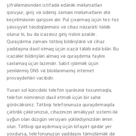
şifrələməsindən istifadə edərək məlumatları
qoruyur, giriş və ödəniş zamanı məlumatların ələ
keçirilməsinin qarşısını alır. Pul çıxarmaq üçün tez-tez
şəxsiyyət təsdiqlənməsi və cihaz nəzarəti tələb
olunur ki, bu da icazəsiz giriş riskini azaldır.
Quraşdırma zamanı tətbiq bildirişlərə və cihaz
yaddaşına daxil olmaq üçün icazə tələb edə bilər. Bu
icazələr bildirişləri almaq və quraşdırma faylını
saxlamaq üçün lazımdır. Sabit işləmək üçün
yenilənmiş DNS və bloklanmamış internet
provayderləri vacibdir.
Yuxarı sol küncdəki telefon işarəsinə toxunmaqla,
telefon nömrənizi daxil etmək üçün bir sahə
görəcəksiniz. Tətbiqi telefonunuza quraşdırmaqda
çətinlik çəkirsinizsə, cihazınızın əməliyyat sistemi ilə
uyğun olan düzgün versiyanı yüklədiyinizdən əmin
olun. Tətbiqi quraşdırmaq üçün kifayət qədər yer
yoxdursa, telefonunuzun yaddaşını təmizləmək də