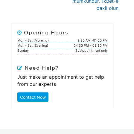
mümkündür. 1xBet-ə
daxil olun
Opening Hours
Mon - Sat (Morning)
9:30 AM -01:00 PM
Mon - Sat (Evening)
04:30 PM – 08:30 PM
Sunday
By Appointment only
Need Help?
Just make an appointment to get help
from our experts
Contact Now