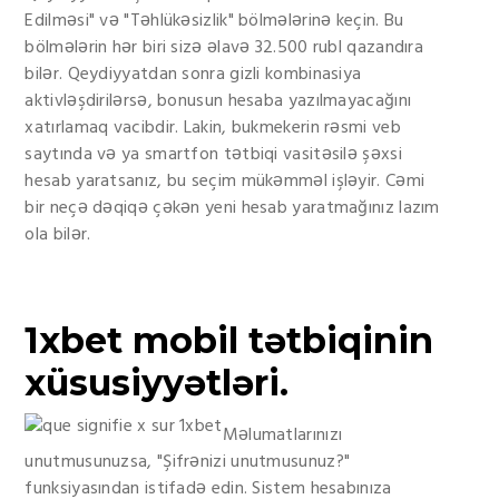
Edilməsi" və "Təhlükəsizlik" bölmələrinə keçin. Bu
bölmələrin hər biri sizə əlavə 32.500 rubl qazandıra
bilər. Qeydiyyatdan sonra gizli kombinasiya
aktivləşdirilərsə, bonusun hesaba yazılmayacağını
xatırlamaq vacibdir. Lakin, bukmekerin rəsmi veb
saytında və ya smartfon tətbiqi vasitəsilə şəxsi
hesab yaratsanız, bu seçim mükəmməl işləyir. Cəmi
bir neçə dəqiqə çəkən yeni hesab yaratmağınız lazım
ola bilər.
1xbet mobil tətbiqinin
xüsusiyyətləri.
Məlumatlarınızı
unutmusunuzsa, "Şifrənizi unutmusunuz?"
funksiyasından istifadə edin. Sistem hesabınıza