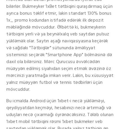
bilərlər. Bukmeyker 1xBet tətbiqini quraşdırmaq üçün
ayrıca bonus təklif etmir, lakin standart 130% bonus
1x_ promo kodundan istifadə edərək ilk depozit
məbləğində mövcuddur. Əlbəttə ki, bukmeykerin
tətbiqini yerli və ya beynəlxalq veb saytdan pulsuz
yükləmək olar. Saytın aşağı naviqasiyasına keçərək
və sağdakı "Tətbiqlər" sütununda əməliyyat
sisteminizi seçərək "Smartphone App" bölməsinə də
daxil ola bilərsiniz. Mərc Qurucusu əvvəlcədən
müəyyən edilmiş siyahıdan seçim etmək əvəzinə öz
mərcinizi yaratmağa imkan verir. Lakin, bu xüsusiyyət
yalnız müəyyən futbol və tennis tədbirləri üçün
mövcuddur.
Bu icmalda Android üçün 1xbet-i necə yükləməyi,
qeydiyyatdan keçməyi, hesabınızı necə artırmağı və
uduşları necə çıxarmağı öyrənəcəksiniz. Tələb olunan
1xbet mobil tətbiqini rəsmi 1xbet bukmeker veb
saytından yükləmək olar. Burada yalnız tətbiqin ən