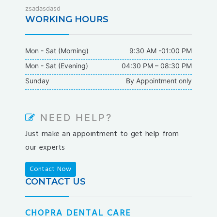
fixbet
zsadasdasd
dodobet
WORKING HOURS
dodobet
poliwin
Mon - Sat (Morning)
9:30 AM -01:00 PM
oldcasino
Mon - Sat (Evening)
04:30 PM – 08:30 PM
casipol
Sunday
By Appointment only
barbibet
kargabet
nesilbet
NEED HELP?
pradabet
Just make an appointment to get help from
ligobet
our experts
betebet
pumabet
Contact Now
yakabet
CONTACT US
istanbulbahis
tarafbet
CHOPRA DENTAL CARE