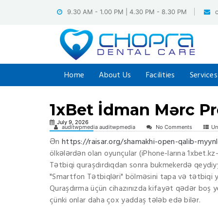
Skip
9.30 AM - 1.00 PM | 4.30 PM - 8.30 PM
to
content
Home
About Us
Facilities
Services
1xBet İdman Mərc Pr
July 9, 2026
auditwpmedia auditwpmedia
No Comments
Un
Ən
https://raisar.org/shamakhi-open-qalib-myynl
ölkələrdən olan oyunçular (iPhone-larına 1xbet.kz
Tətbiqi quraşdırdıqdan sonra bukmekerdə qeydiy
"Smartfon Tətbiqləri" bölməsini tapa və tətbiqi 
Quraşdırma üçün cihazınızda kifayət qədər boş y
çünki onlar daha çox yaddaş tələb edə bilər.