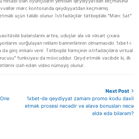
u hesabı olan oyunçuların yenidən qeydiyyatdan keçməsinə
ız əvvəllər mərc kontorunda qeydiyyatdan keçməmiş
 etmək üçün tələb olunur. İstifadəçilər tətbiqdəki "Mərc Sat"
təsilə balanslarını artıra, uduşlar ala və vəsait çıxara
yonlarını vurğulayan reklam bannerlərinin olmamasıdır. 1xbet-i
a giriş imkanı verir. Tətbiqdə həmçinin istifadəçilərə virtual
ucusu" funksiyası da mövcuddur. Qeyd etmək vacibdir ki, ilk
ətlərini izah edən video nümayiş olunur.
Next Post
Next
 One
1xbet-də qeydiyyat zamanı promo kodu daxil
post:
etmək prosesi necədir və əlavə bonusları necə
əldə edə bilərəm?