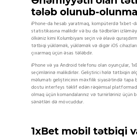
Əhəmiyyətli olan tət
tələb olunub-olunma
iPhone-da hesab yaratmaq, kompüterdə 1xbet-d
statistikasına malikdir və bu da tədbirləri izləmə
ölkəniz kimi Kolumbiyanı seçin və əlavə quraşdırm
tətbiqi yükləmək, yükləmək və digər iOS cihazla
çıxarmaq üçün əsas tələbdir.
iPhone və ya Android telefonu olan oyunçular, 1xB
seçimlərinə malikdirlər. Geliştirici hələ tətbiqin
məlumatı geliştiricinin məxfilik siyasətində tapa b
dostu interfeys təklif edən rəqəmsal platformadı
olmaq üçün komandalarınız və turnirləriniz üçün bil
sənətləri də mövcuddur.
1xBet mobil tətbiqi v