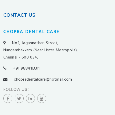
CONTACT US
CHOPRA DENTAL CARE
No.1, Jagannathan Street,
Nungambakkam (Near Lister Metropolis),
Chennai - 600 034,
+91 9884113311
chopradentalcare@hotmail.com
FOLLOW US
: