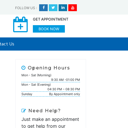
FOLLOW US
:
GET APPOINTMENT
BOOK NOW
tact Us
Opening Hours
Mon - Sat (Morning)
9:30 AM -01:00 PM
Mon - Sat (Evening)
04:30 PM – 08:30 PM
Sunday
By Appointment only
Need Help?
Just make an appointment
to get help from our