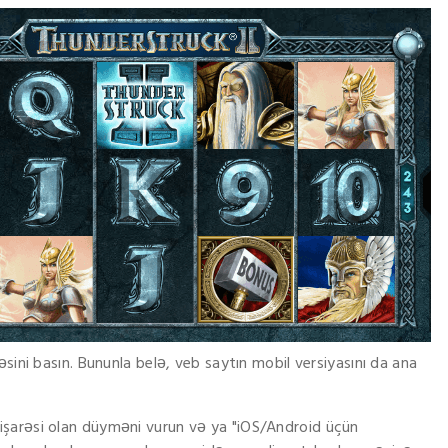
sini basın. Bununla belə, veb saytın mobil versiyasını da ana
şarəsi olan düyməni vurun və ya "iOS/Android üçün