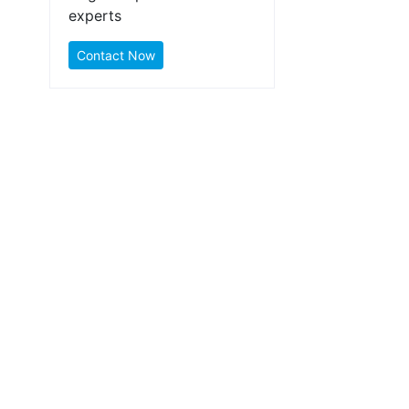
experts
Contact Now