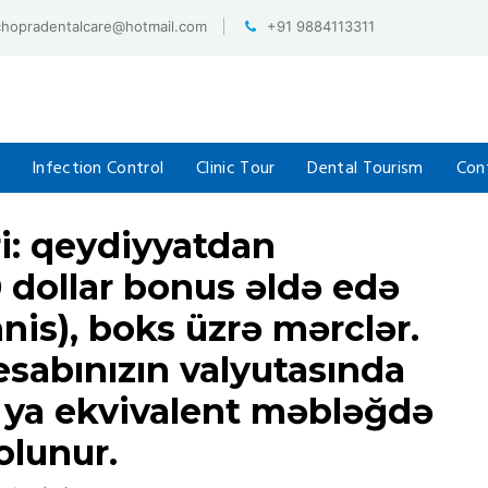
chopradentalcare@hotmail.com
+91 9884113311
Infection Control
Clinic Tour
Dental Tourism
Con
ri: qeydiyyatdan
 dollar bonus əldə edə
nnis), boks üzrə mərclər.
esabınızın valyutasında
ə ya ekvivalent məbləğdə
olunur.