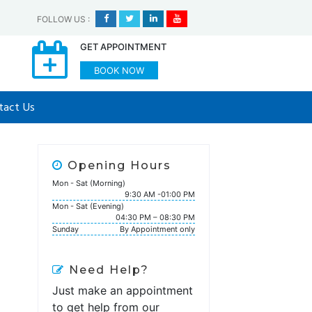
FOLLOW US
:
GET APPOINTMENT
BOOK NOW
tact Us
Opening Hours
Mon - Sat (Morning)
9:30 AM -01:00 PM
Mon - Sat (Evening)
04:30 PM – 08:30 PM
Sunday
By Appointment only
Need Help?
Just make an appointment
to get help from our