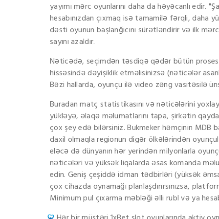
yayımı mərc oyunlarını daha da həyəcanlı edir. "Ş
hesabınızdan çıxmaq isə tamamilə fərqli, daha y
dəsti oyunun başlanğıcını sürətləndirir və ilk mər
sayını azaldır.
Nəticədə, seçimdən təsdiqə qədər bütün proses c
hissəsində dəyişiklik etməlisinizsə (nəticələr asanl
Bəzi hallarda, oyunçu ilə video zəng vasitəsilə ün
Buradan matç statistikasını və nəticələrini yoxla
yükləyə, əlaqə məlumatlarını tapa, şirkətin qay
çox şey edə bilərsiniz. Bukmeker həmçinin MDB ba
daxil olmaqla regionun digər ölkələrindən oyunçular
eləcə də dünyanın hər yerindən milyonlarla oyunç
nəticələri və yüksək liqalarda əsas komanda məlum
edin. Geniş çeşiddə idman tədbirləri (yüksək əmsall
çox cihazda oynamağı planlaşdırırsınızsa, platform
Minimum pul çıxarma məbləği əlli rubl və ya hesab
Hər bir müştəri 1xBet slot oyunlarında aktiv oy