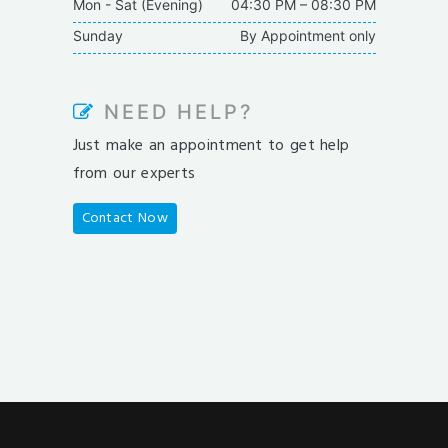
Mon - Sat (Evening)
04:30 PM – 08:30 PM
Sunday
By Appointment only
NEED HELP?
Just make an appointment to get help
from our experts
Contact Now