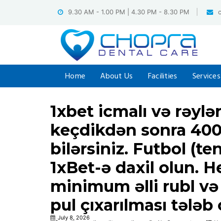
Skip
9.30 AM - 1.00 PM | 4.30 PM - 8.30 PM
to
content
Home
About Us
Facilities
Services
1xbet icmalı və rəylə
keçdikdən sonra 400
bilərsiniz. Futbol (te
1xBet-ə daxil olun. H
minimum əlli rubl v
pul çıxarılması tələb 
July 8, 2026