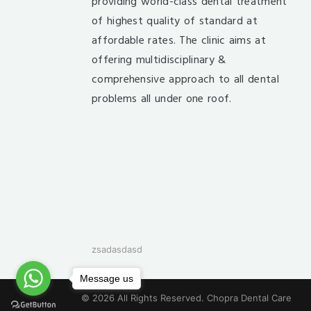
providing world-class dental treatment
of highest quality of standard at
affordable rates. The clinic aims at
offering multidisciplinary &
comprehensive approach to all dental
problems all under one roof.
fixbet
zsadasdasd
dodobet
dodobet
Message us
poliwin
© 2026 All Rights Reserved.
Chopra Dental Care