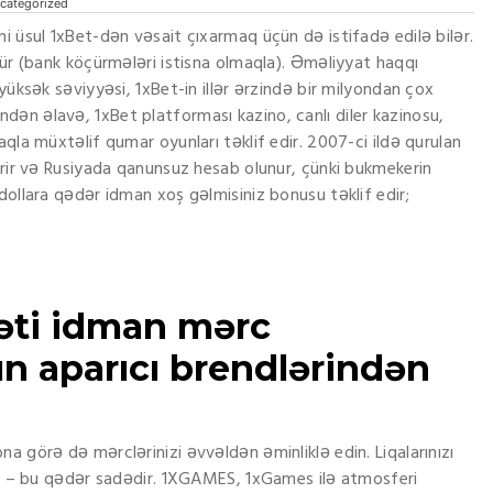
categorized
i üsul 1xBet-dən vəsait çıxarmaq üçün də istifadə edilə bilər.
lür (bank köçürmələri istisna olmaqla). Əməliyyat haqqı
yüksək səviyyəsi, 1xBet-in illər ərzində bir milyondan çox
dən əlavə, 1xBet platforması kazino, canlı diler kazinosu,
qla müxtəlif qumar oyunları təklif edir. 2007-ci ildə qurulan
ərir və Rusiyada qanunsuz hesab olunur, çünki bukmekerin
dollara qədər idman xoş gəlmisiniz bonusu təklif edir;
əti idman mərc
n aparıcı brendlərindən
a görə də mərclərinizi əvvəldən əminliklə edin. Liqalarınızı
nın – bu qədər sadədir. 1XGAMES, 1xGames ilə atmosferi