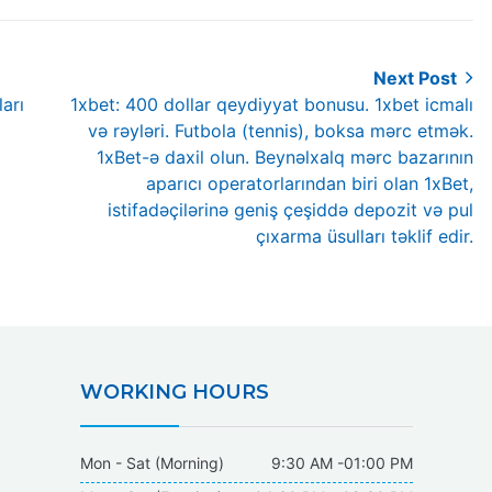
Next Post
Next
arı
1xbet: 400 dollar qeydiyyat bonusu. 1xbet icmalı
post:
və rəyləri. Futbola (tennis), boksa mərc etmək.
1xBet-ə daxil olun. Beynəlxalq mərc bazarının
aparıcı operatorlarından biri olan 1xBet,
istifadəçilərinə geniş çeşiddə depozit və pul
çıxarma üsulları təklif edir.
WORKING HOURS
Mon - Sat (Morning)
9:30 AM -01:00 PM