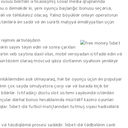
xüsusi biletləri ixtisaslaşmış sosial media qruplarında
u o deməkdir ki, yeni oyunçu başlanğıc bonusu seçərsə,
fəli və təhlükəsiz olacaq. Yalnız böyüklər onlayn operatorun
üştərilərə ən sadə və ən sürətli maliyyə əməliyyatları üçün
rejimini aktivləşdirin
rin sayını təyin edin və sonra çarxları
tin veb saytına daxil olun, mobil versiyadan istifadə edin və
müntəzəm olaraq mövcud qəza slotlarının siyahısını yeniləyir
nlüklərindən asılı olmayaraq, hər bir oyunçu üçün ən populyar
in çox sayda simulyatora çıxışı var və burada kiçik bir
bilərlər. İstifadəçi dostu slot sistemi sayəsində istənilən
nçular dərhal bonus hesablarında müxtəlif kazino oyunları
qlar. 1xbet-də futbol matçlarından tutmuş siyasi hadisələrə
və təsdiqləmə prosesi sadədir. 1xbet-də tədbirlərin canlı