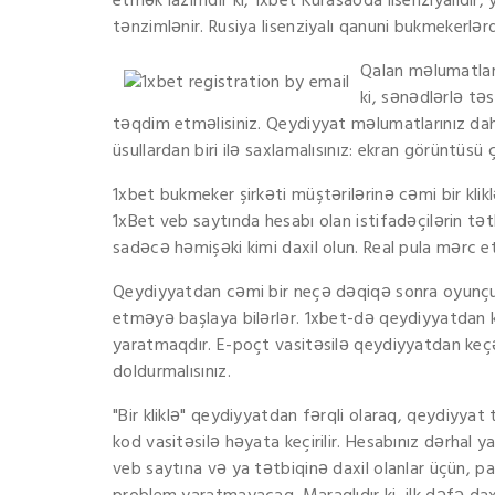
etmək lazımdır ki, 1xbet Kurasaoda lisenziyalıdır, 
tənzimlənir. Rusiya lisenziyalı qanuni bukmekerlər
Qalan məlumatları
ki, sənədlərlə t
təqdim etməlisiniz. Qeydiyyat məlumatlarınız dah
üsullardan biri ilə saxlamalısınız: ekran görüntüsü
1xbet bukmeker şirkəti müştərilərinə cəmi bir kli
1xBet veb saytında hesabı olan istifadəçilərin t
sadəcə həmişəki kimi daxil olun. Real pula mərc 
Qeydiyyatdan cəmi bir neçə dəqiqə sonra oyunçul
etməyə başlaya bilərlər. 1xbet-də qeydiyyatdan k
yaratmaqdır. E-poçt vasitəsilə qeydiyyatdan keç
doldurmalısınız.
"Bir kliklə" qeydiyyatdan fərqli olaraq, qeydiyya
kod vasitəsilə həyata keçirilir. Hesabınız dərhal 
veb saytına və ya tətbiqinə daxil olanlar üçün, par