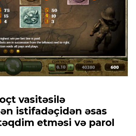
çt vasitəsilə
ən istifadəçidən əsas
təqdim etməsi və parol