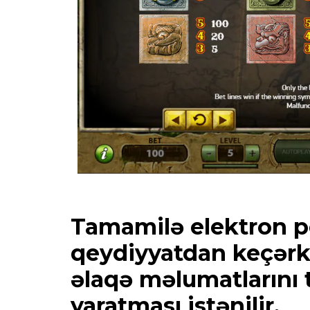
Tamamilə elektron po
qeydiyyatdan keçərk
əlaqə məlumatlarını 
yaratması istənilir.