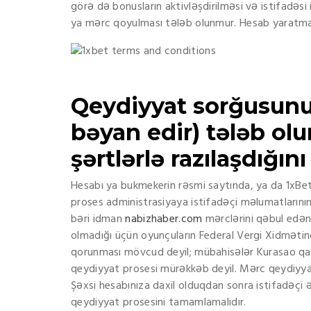
görə də bonusların aktivləşdirilməsi və istifadəs
ya mərc qoyulması tələb olunmur. Hesab yaratma
Qeydiyyat sorğusunu
bəyan edir) tələb olu
şərtlərlə razılaşdığını 
Hesabı ya bukmekerin rəsmi saytında, ya da 1xBet 
proses administrasiyaya istifadəçi məlumatlarını
bəri idman
nabizhaber.com
mərclərini qəbul edən
olmadığı üçün oyunçuların Federal Vergi Xidməti
qorunması mövcud deyil; mübahisələr Kurasao qayd
qeydiyyat prosesi mürəkkəb deyil. Mərc qeydiyy
Şəxsi hesabınıza daxil olduqdan sonra istifadəç
qeydiyyat prosesini tamamlamalıdır.