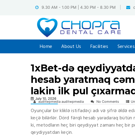
Skip
9.30 AM - 1.00 PM | 4.30 PM - 8.30 PM
to
content
Home
About Us
Facilities
Services
1xBet-də qeydiyyat
hesab yaratmaq cəmi 
lakin ilk pul çıxarma
July 10, 2026
auditwpmedia auditwpmedia
No Comments
Un
Oyunçular bir kliklə istifadəçi adı və şifrə əldə 
keçə bilərlər. Dörd fərqli hesab yaradaraq bütün 
ki, metodların heç biri qeydiyyat zamanı heç bir
qeydiyyatdan keçin.