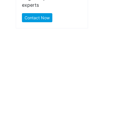
experts
Contact Now