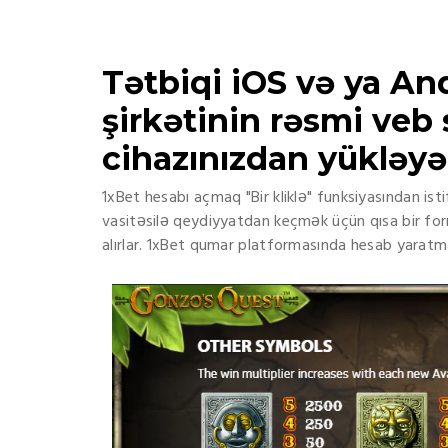
Tətbiqi iOS və ya A
şirkətinin rəsmi veb
cihazınızdan yükləyə 
1xBet hesabı açmaq "Bir kliklə" funksiyasından is
vasitəsilə qeydiyyatdan keçmək üçün qısa bir for
alırlar. 1xBet qumar platformasında hesab yarat