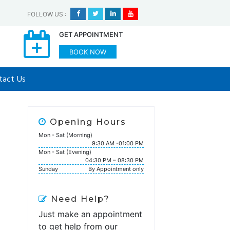
FOLLOW US
:
GET APPOINTMENT
BOOK NOW
tact Us
Opening Hours
Mon - Sat (Morning)
9:30 AM -01:00 PM
Mon - Sat (Evening)
04:30 PM – 08:30 PM
Sunday
By Appointment only
Need Help?
Just make an appointment
to get help from our