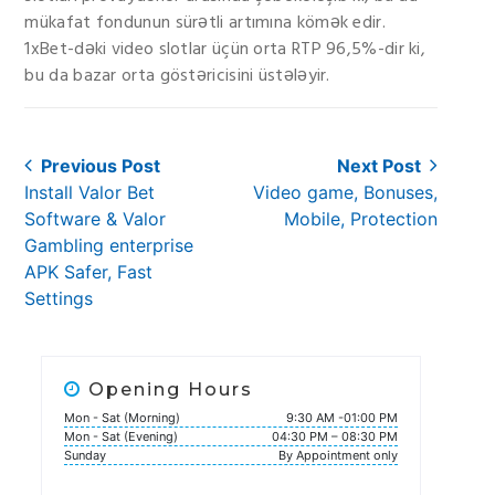
mükafat fondunun sürətli artımına kömək edir.
1xBet-dəki video slotlar üçün orta RTP 96,5%-dir ki,
bu da bazar orta göstəricisini üstələyir.
Post
Previous Post
Next Post
Previous
Next
Install Valor Bet
Video game, Bonuses,
navigation
post:
post:
Software & Valor
Mobile, Protection
Gambling enterprise
APK Safer, Fast
Settings
Opening Hours
Mon - Sat (Morning)
9:30 AM -01:00 PM
Mon - Sat (Evening)
04:30 PM – 08:30 PM
Sunday
By Appointment only