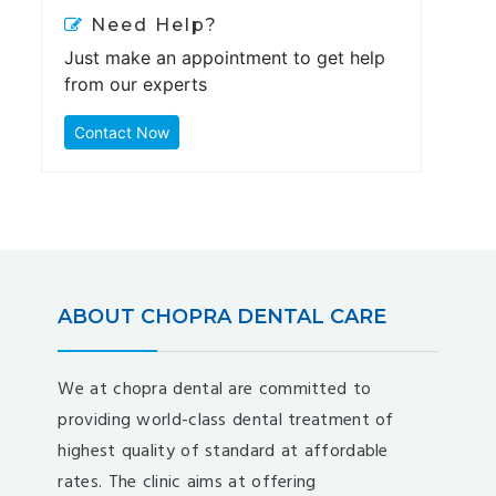
Need Help?
Just make an appointment to get help
from our experts
Contact Now
ABOUT CHOPRA DENTAL CARE
We at chopra dental are committed to
providing world-class dental treatment of
highest quality of standard at affordable
rates. The clinic aims at offering