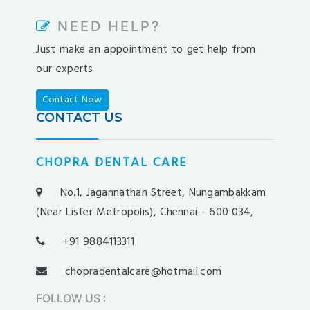
nesilbet
NEED HELP?
pradabet
Just make an appointment to get help from
ligobet
our experts
betebet
pumabet
Contact Now
yakabet
CONTACT US
istanbulbahis
tarafbet
CHOPRA DENTAL CARE
betovis
süratbet
No.1, Jagannathan Street, Nungambakkam
milosbet
(Near Lister Metropolis), Chennai - 600 034,
medusabahis
+91 9884113311
benimbahis
turboslot
chopradentalcare@hotmail.com
trwin
FOLLOW US
:
betwild