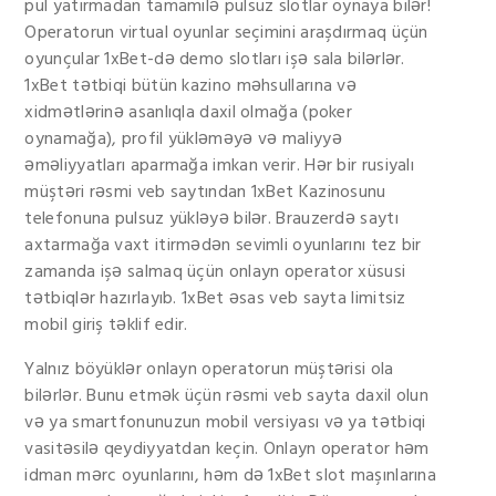
pul yatırmadan tamamilə pulsuz slotlar oynaya bilər!
Operatorun virtual oyunlar seçimini araşdırmaq üçün
oyunçular 1xBet-də demo slotları işə sala bilərlər.
1xBet tətbiqi bütün kazino məhsullarına və
xidmətlərinə asanlıqla daxil olmağa (poker
oynamağa), profil yükləməyə və maliyyə
əməliyyatları aparmağa imkan verir. Hər bir rusiyalı
müştəri rəsmi veb saytından 1xBet Kazinosunu
telefonuna pulsuz yükləyə bilər. Brauzerdə saytı
axtarmağa vaxt itirmədən sevimli oyunlarını tez bir
zamanda işə salmaq üçün onlayn operator xüsusi
tətbiqlər hazırlayıb. 1xBet əsas veb sayta limitsiz
mobil giriş təklif edir.
Yalnız böyüklər onlayn operatorun müştərisi ola
bilərlər. Bunu etmək üçün rəsmi veb sayta daxil olun
və ya smartfonunuzun mobil versiyası və ya tətbiqi
vasitəsilə qeydiyyatdan keçin. Onlayn operator həm
idman mərc oyunlarını, həm də 1xBet slot maşınlarına