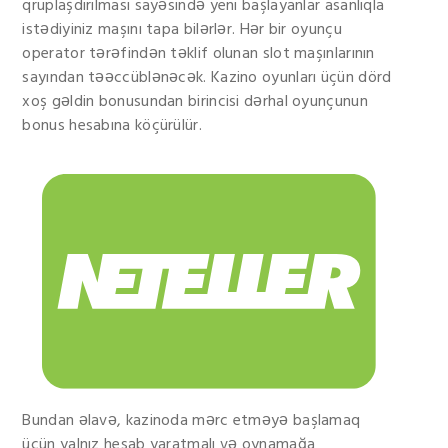
qruplaşdırılması sayəsində yeni başlayanlar asanlıqla
istədiyiniz maşını tapa bilərlər. Hər bir oyunçu
operator tərəfindən təklif olunan slot maşınlarının
sayından təəccüblənəcək. Kazino oyunları üçün dörd
xoş gəldin bonusundan birincisi dərhal oyunçunun
bonus hesabına köçürülür.
Bundan əlavə, kazinoda mərc etməyə başlamaq
üçün yalnız hesab yaratmalı və oynamağa