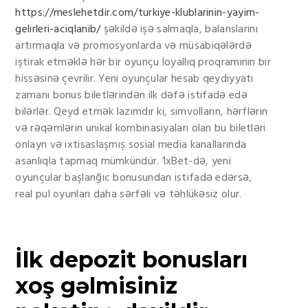
https://meslehetdir.com/turkiye-klublarinin-yayim-
gelirleri-aciqlanib/
şəkildə işə salmaqla, balanslarını
artırmaqla və promosyonlarda və müsabiqələrdə
iştirak etməklə hər bir oyunçu loyallıq proqramının bir
hissəsinə çevrilir. Yeni oyunçular hesab qeydiyyatı
zamanı bonus biletlərindən ilk dəfə istifadə edə
bilərlər. Qeyd etmək lazımdır ki, simvolların, hərflərin
və rəqəmlərin unikal kombinasiyaları olan bu biletləri
onlayn və ixtisaslaşmış sosial media kanallarında
asanlıqla tapmaq mümkündür. 1xBet-də, yeni
oyunçular başlanğıc bonusundan istifadə edərsə,
real pul oyunları daha sərfəli və təhlükəsiz olur.
İlk depozit bonusları
xoş gəlmisiniz