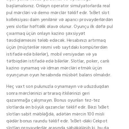
başlamalısınız. Onlayn operator simulyatorlarda real
pul mərcləri və demo mərclər təklif edir. 1xBet slot
kolleksiyası daim yenilənir və aparıcı provayderlərdən
yeni slotlar həftəlik əlavə olunur. Oyunçu ilk dəfə pul
çıxarmaq üçün onlayn kazino şəxsiyyət
təsdiqləməsini tələb edəcək. Hesabınızı artırmaq
üçün (müştərilər rəsmi veb saytdakı kompüterdən
istifadə edə bilərlər), mobil versiyadan və ya
tətbiqdən istifadə edə bilərlər. Slotlar, poker, canlı
kazino oynamaq və idman mərcləri etmək üçün
oyunçunun oyun hesabında müsbət balans olmalıdır.
Heç vaxt son pulunuzla oynamayın və uduzduqdan
sonra mərclərinizi artıraraq itkilərinizi geri
qazanmağa çalışmayın. Bonus oyunları tez-tez
slotlarda ən böyük qazanclar təklif edir. Bəzi 1xBet
slotları sabit məbləğdə, adətən mərcin 100 misli
qədər bonus raundu təklif edir. 1xBet-dəki Cekpot
slotları provayderlər arasında şəbəkələşib ki, bu da