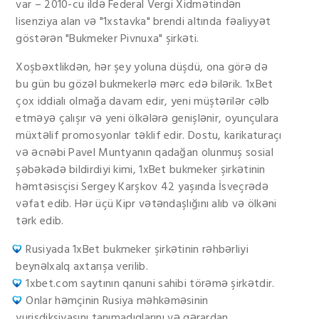
var – 2010-cu ildə Federal Vergi Xidmətindən
lisenziya alan və "1xstavka" brendi altında fəaliyyət
göstərən "Bukmeker Pivnuxa" şirkəti.
Xoşbəxtlikdən, hər şey yoluna düşdü, ona görə də
bu gün bu gözəl bukmekerlə mərc edə bilərik. 1xBet
çox iddialı olmağa davam edir, yeni müştərilər cəlb
etməyə çalışır və yeni ölkələrə genişlənir, oyunçulara
müxtəlif promosyonlar təklif edir. Dostu, karikaturaçı
və əcnəbi Pavel Muntyanın qadağan olunmuş sosial
şəbəkədə bildirdiyi kimi, 1xBet bukmeker şirkətinin
həmtəsisçisi Sergey Karşkov 42 yaşında İsveçrədə
vəfat edib. Hər üçü Kipr vətəndaşlığını alıb və ölkəni
tərk edib.
Rusiyada 1xBet bukmeker şirkətinin rəhbərliyi
beynəlxalq axtarışa verilib.
1xbet.com saytının qanuni sahibi törəmə şirkətdir.
Onlar həmçinin Rusiya məhkəməsinin
yurisdiksiyasını tanımadıqlarını və qərardan