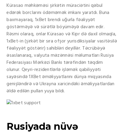
Kürasao məhkəməsi şirkətin müraciətini qəbul
edərək borclarını ödəməmək imkanı yaratdı. Buna
baxmayaraq, 1xBet brendi uğurla fəaliyyət
göstərməyə və sürətlə böyüməyə davam edir.
Rəsmi olaraq, onlar Kürasao və Kipr də daxil olmaqla,
1xBet-in (şirkət bir sıra ofşor yurisdiksiyalar vasitəsilə
fəaliyyət göstərir) sahibləri deyillər. Təcrübəyə
əsaslanaraq, valyuta məzənnəsi məlumatları Rusiya
Federasiyası Mərkəzi Bankı tərəfindən təqdim
olunur. Qeyri-rezidentlərlə işləmək qabiliyyəti
sayəsində 1XBet əməliyyatlarını dünya miqyasında
genişləndirə və Ukrayna xaricindəki əməliyyatlardan
əldə edilən pulları yuya bildi.
Rusiyada nüvə