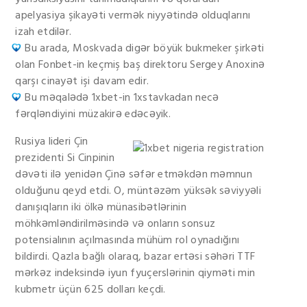
apelyasiya şikayəti vermək niyyətində olduqlarını
izah etdilər.
Bu arada, Moskvada digər böyük bukmeker şirkəti
olan Fonbet-in keçmiş baş direktoru Sergey Anoxinə
qarşı cinayət işi davam edir.
Bu məqalədə 1xbet-in 1xstavkadan necə
fərqləndiyini müzakirə edəcəyik.
Rusiya lideri Çin
prezidenti Si Cinpinin
dəvəti ilə yenidən Çinə səfər etməkdən məmnun
olduğunu qeyd etdi. O, müntəzəm yüksək səviyyəli
danışıqların iki ölkə münasibətlərinin
möhkəmləndirilməsində və onların sonsuz
potensialının açılmasında mühüm rol oynadığını
bildirdi. Qazla bağlı olaraq, bazar ertəsi səhəri TTF
mərkəz indeksində iyun fyuçerslərinin qiyməti min
kubmetr üçün 625 dolları keçdi.