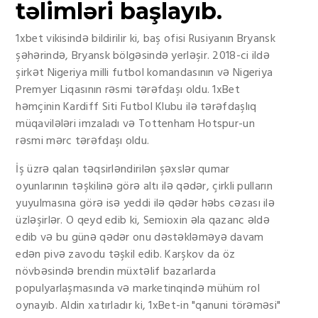
təlimləri başlayıb.
1xbet vikisində bildirilir ki, baş ofisi Rusiyanın Bryansk
şəhərində, Bryansk bölgəsində yerləşir. 2018-ci ildə
şirkət Nigeriya milli futbol komandasının və Nigeriya
Premyer Liqasının rəsmi tərəfdaşı oldu. 1xBet
həmçinin Kardiff Siti Futbol Klubu ilə tərəfdaşlıq
müqavilələri imzaladı və Tottenham Hotspur-un
rəsmi mərc tərəfdaşı oldu.
İş üzrə qalan təqsirləndirilən şəxslər qumar
oyunlarının təşkilinə görə altı ilə qədər, çirkli pulların
yuyulmasına görə isə yeddi ilə qədər həbs cəzası ilə
üzləşirlər. O qeyd edib ki, Semioxin əla qazanc əldə
edib və bu günə qədər onu dəstəkləməyə davam
edən pivə zavodu təşkil edib. Karşkov da öz
növbəsində brendin müxtəlif bazarlarda
populyarlaşmasında və marketinqində mühüm rol
oynayıb. Aldin xatırladır ki, 1xBet-in "qanuni törəməsi"