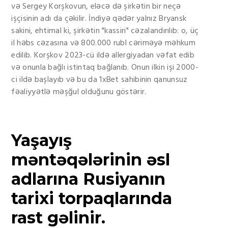
və Sergey Korşkovun, eləcə də şirkətin bir neçə
işçisinin adı da çəkilir. İndiyə qədər yalnız Bryansk
sakini, ehtimal ki, şirkətin "kassiri" cəzalandırılıb: o, üç
il həbs cəzasına və 800.000 rubl cəriməyə məhkum
edilib. Korşkov 2023-cü ildə allergiyadan vəfat edib
və onunla bağlı istintaq bağlanıb. Onun ilkin işi 2000-
ci ildə başlayıb və bu da 1xBet sahibinin qanunsuz
fəaliyyətlə məşğul olduğunu göstərir.
Yaşayış
məntəqələrinin əsl
adlarına Rusiyanın
tarixi torpaqlarında
rast gəlinir.