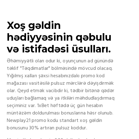
Xoş gəldin
hədiyyəsinin qəbulu
və istifadəsi üsulları.
Əhəmiyyətli olan odur ki, oyunçunun ad günündə
təklif "Təqdimatlar" bölməsində mövcud olacaq.
Yığılmış xalları şəxsi hesabınızdakı promo kod
mağazası vasitəsilə pulsuz mərclərə dəyişdirmək
olar. Qeyd etmək vacibdir ki, tədbir bitənə qədər
uduşları bağlamaq və ya itkiləri məhdudlaşdırmaq
seçiminiz var. 1xBet həftədə üç gün hesabın
müntəzəm doldurulması bonuslarına həsr olunub.
Newplay21 promo kodu standart xoş gəldin
bonusunu 30% artıran pulsuz koddur.