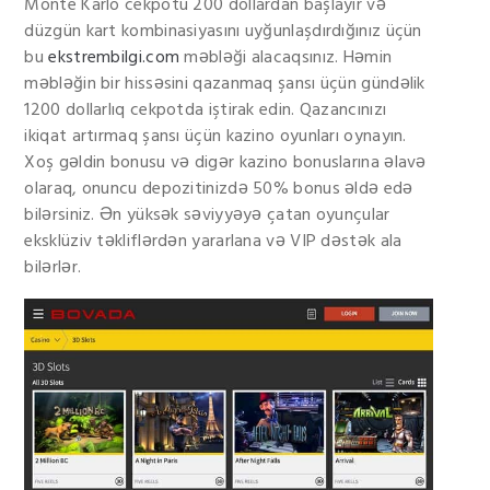
Monte Karlo cekpotu 200 dollardan başlayır və
düzgün kart kombinasiyasını uyğunlaşdırdığınız üçün
bu
ekstrembilgi.com
məbləği alacaqsınız. Həmin
məbləğin bir hissəsini qazanmaq şansı üçün gündəlik
1200 dollarlıq cekpotda iştirak edin. Qazancınızı
ikiqat artırmaq şansı üçün kazino oyunları oynayın.
Xoş gəldin bonusu və digər kazino bonuslarına əlavə
olaraq, onuncu depozitinizdə 50% bonus əldə edə
bilərsiniz. Ən yüksək səviyyəyə çatan oyunçular
eksklüziv təkliflərdən yararlana və VIP dəstək ala
bilərlər.