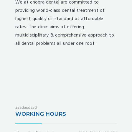
We at chopra dental are committed to
providing world-class dental treatment of
highest quality of standard at affordable
rates. The clinic aims at offering
multidisciplinary & comprehensive approach to
all dental problems all under one roof.
fixbet
zsadasdasd
dodobet
WORKING HOURS
dodobet
poliwin