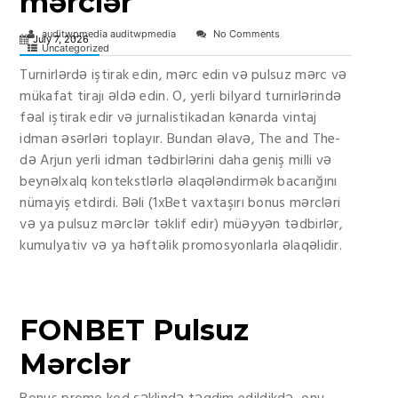
mərclər
auditwpmedia auditwpmedia
No Comments
July 7, 2026
Uncategorized
Turnirlərdə iştirak edin, mərc edin və pulsuz mərc və
mükafat tirajı əldə edin. O, yerli bilyard turnirlərində
fəal iştirak edir və jurnalistikadan kənarda vintaj
idman əsərləri toplayır. Bundan əlavə, The and The-
də Arjun yerli idman tədbirlərini daha geniş milli və
beynəlxalq kontekstlərlə əlaqələndirmək bacarığını
nümayiş etdirdi.
Bəli (1xBet vaxtaşırı bonus mərcləri
və ya pulsuz mərclər təklif edir) müəyyən tədbirlər,
kumulyativ və ya həftəlik promosyonlarla əlaqəlidir.
FONBET Pulsuz
Mərclər