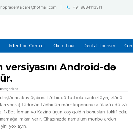
chopradentalcare@hotmail.com
+91 9884113311
Infection Control
Clinic Tour
Dental Tourism
Con
 versiyasını Android-də
ür.
categorized
rişlərini aktivləşdirin. Tətbiqdə futbolu canlı izləyin, eləcə
uqdan sonra) tədricən tədbirləri mərc kuponunuza əlavə edə və
iz. 1xBet İdman və Kazino üçün xoş gəldin bonusları təklif edir,
 sınamağa imkan verir.
Cihazınızda naməlum mənbələrdən
yini yoxlayın.