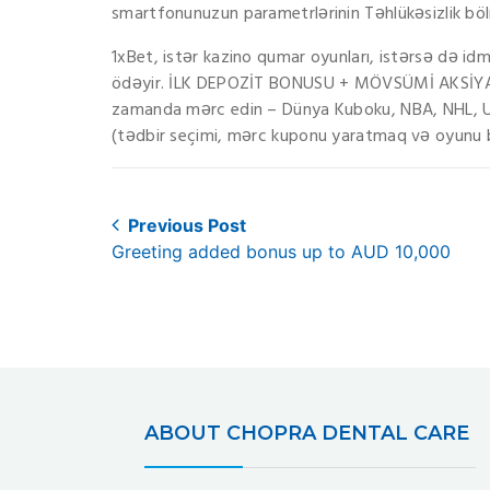
smartfonunuzun parametrlərinin Təhlükəsizlik böl
1xBet, istər kazino qumar oyunları, istərsə də idm
ödəyir. İLK DEPOZİT BONUSU + MÖVSÜMİ AKSİYALAR.
zamanda mərc edin – Dünya Kuboku, NBA, NHL, UF
(tədbir seçimi, mərc kuponu yaratmaq və oyunu 
Post
Previous Post
Previous
Greeting added bonus up to AUD 10,000
navigation
post:
ABOUT CHOPRA DENTAL CARE