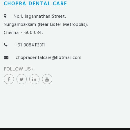
CHOPRA DENTAL CARE
No.1, Jagannathan Street,
Nungambakkam (Near Lister Metropolis),
Chennai - 600 034,
+91 9884113311
chopradentalcare@hotmail.com
FOLLOW US
: