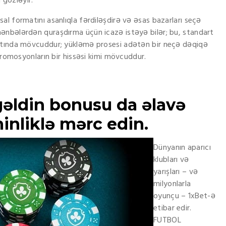
 gözləyir.
l formatını asanlıqla fərdiləşdirə və əsas bazarları seçə
ənbələrdən quraşdırma üçün icazə istəyə bilər; bu, standart
atında mövcuddur; yükləmə prosesi adətən bir neçə dəqiqə
promosyonların bir hissəsi kimi mövcuddur.
 gəldin bonusu da əlavə
inliklə mərc edin.
Dünyanın aparıcı
klubları və
yarışları – və
milyonlarla
oyunçu – 1xBet-ə
etibar edir.
FUTBOL