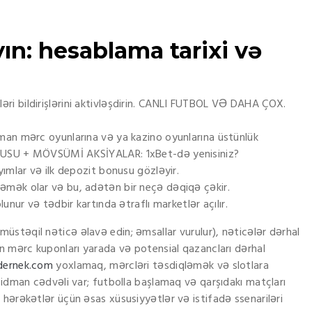
ın: hesablama tarixi və
əri bildirişlərini aktivləşdirin. CANLI FUTBOL VƏ DAHA ÇOX.
dman mərc oyunlarına və ya kazino oyunlarına üstünlük
ONUSU + MÖVSÜMİ AKSİYALAR: 1xBet-də yenisiniz?
yımlar və ilk depozit bonusu gözləyir.
ləmək olar və bu, adətən bir neçə dəqiqə çəkir.
lunur və tədbir kartında ətraflı marketlər açılır.
stəqil nəticə əlavə edin; əmsallar vurulur), nəticələr dərhal
n mərc kuponları yarada və potensial qazancları dərhal
dernek.com
yoxlamaq, mərcləri təsdiqləmək və slotlara
 idman cədvəli var; futbolla başlamaq və qarşıdakı matçları
hərəkətlər üçün əsas xüsusiyyətlər və istifadə ssenariləri