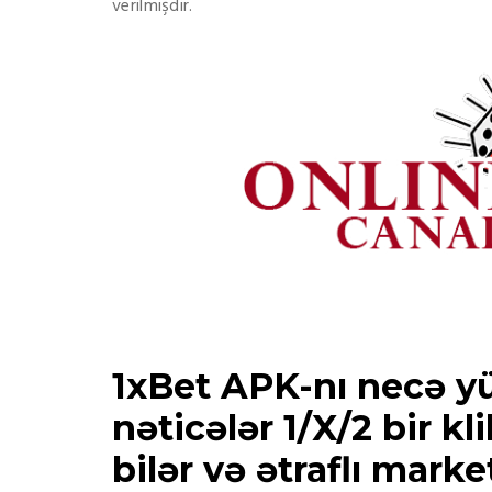
verilmişdir.
1xBet APK-nı necə y
nəticələr 1/X/2 bir k
bilər və ətraflı marke