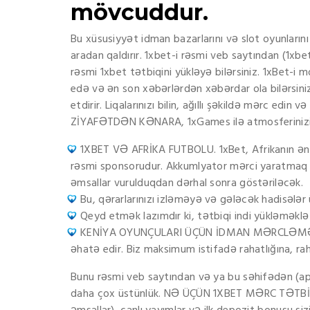
mövcuddur.
Bu xüsusiyyət idman bazarlarını və slot oyunlarını 
aradan qaldırır. 1xbet-i rəsmi veb saytından (1xbe
rəsmi 1xbet tətbiqini yükləyə bilərsiniz. 1xBet-i 
edə və ən son xəbərlərdən xəbərdar ola bilərsiniz
etdirir. Liqalarınızı bilin, ağıllı şəkildə mərc ed
ZİYAFƏTDƏN KƏNARA, 1xGames ilə atmosferinizi də
1XBET VƏ AFRİKA FUTBOLU. 1xBet, Afrikanın ən b
rəsmi sponsorudur. Akkumlyator mərci yaratmaq ü
əmsallar vurulduqdan dərhal sonra göstəriləcək.
Bu, qərarlarınızı izləməyə və gələcək hadisəl
Qeyd etmək lazımdır ki, tətbiqi indi yükləməklə
KENİYA OYUNÇULARI ÜÇÜN İDMAN MƏRCLƏMƏSİ. 1
əhatə edir. Biz maksimum istifadə rahatlığına, raha
Bunu rəsmi veb saytından və ya bu səhifədən (apk
daha çox üstünlük. NƏ ÜÇÜN 1XBET MƏRC TƏTBİQ