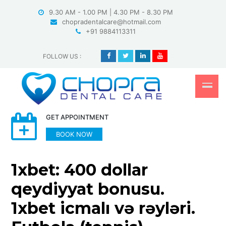
Skip
9.30 AM - 1.00 PM | 4.30 PM - 8.30 PM
to
chopradentalcare@hotmail.com
content
+91 9884113311
FOLLOW US
:
GET APPOINTMENT
BOOK NOW
1xbet: 400 dollar
qeydiyyat bonusu.
1xbet icmalı və rəyləri.