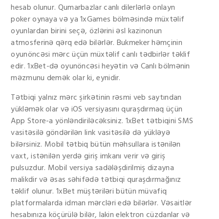
hesab olunur. Qumarbazlar canlı dilerlərlə onlayn
poker oynaya və ya 1xGames bölməsində müxtəlif
oyunlardan birini seçə, özlərini əsl kazinonun
atmosferinə qərq edə bilərlər. Bukmeker həmçinin
oyunöncəsi mərc üçün müxtəlif canlı tədbirlər təklif
edir. 1xBet-də oyunöncəsi heyətin və Canlı bölmənin
məzmunu demək olar ki, eynidir.
Tətbiqi yalnız mərc şirkətinin rəsmi veb saytından
yükləmək olar və iOS versiyasını quraşdırmaq üçün
App Store-a yönləndiriləcəksiniz. 1xBet tətbiqini SMS
vasitəsilə göndərilən link vasitəsilə də yükləyə
bilərsiniz. Mobil tətbiq bütün məhsullara istənilən
vaxt, istənilən yerdə giriş imkanı verir və giriş
pulsuzdur. Mobil versiya sadələşdirilmiş dizayna
malikdir və əsas səhifədə tətbiqi quraşdırmağınız
təklif olunur. 1xBet müştəriləri bütün müvafiq
platformalarda idman mərcləri edə bilərlər. Vəsaitlər
hesabınıza köçürülə bilər, lakin elektron cüzdanlar və