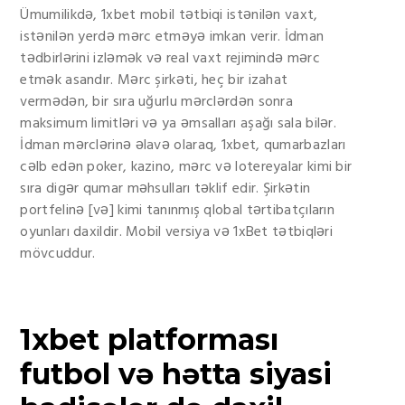
Ümumilikdə, 1xbet mobil tətbiqi istənilən vaxt,
istənilən yerdə mərc etməyə imkan verir. İdman
tədbirlərini izləmək və real vaxt rejimində mərc
etmək asandır. Mərc şirkəti, heç bir izahat
vermədən, bir sıra uğurlu mərclərdən sonra
maksimum limitləri və ya əmsalları aşağı sala bilər.
İdman mərclərinə əlavə olaraq, 1xbet, qumarbazları
cəlb edən poker, kazino, mərc və lotereyalar kimi bir
sıra digər qumar məhsulları təklif edir.
Şirkətin
portfelinə [və] kimi tanınmış qlobal tərtibatçıların
oyunları daxildir. Mobil versiya və 1xBet tətbiqləri
mövcuddur.
1xbet platforması
futbol və hətta siyasi