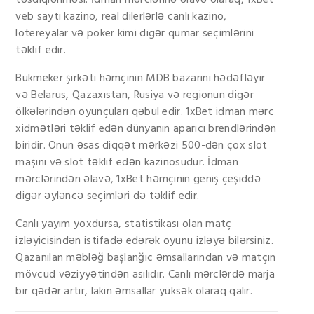
təsdiqlənməsi. İdman mərclərinə əlavə olaraq, 1xBet
veb saytı kazino, real dilerlərlə canlı kazino,
lotereyalar və poker kimi digər qumar seçimlərini
təklif edir.
Bukmeker şirkəti həmçinin MDB bazarını hədəfləyir
və Belarus, Qazaxıstan, Rusiya və regionun digər
ölkələrindən oyunçuları qəbul edir. 1xBet idman mərc
xidmətləri təklif edən dünyanın aparıcı brendlərindən
biridir. Onun əsas diqqət mərkəzi 500-dən çox slot
maşını və slot təklif edən kazinosudur. İdman
mərclərindən əlavə, 1xBet həmçinin geniş çeşiddə
digər əyləncə seçimləri də təklif edir.
Canlı yayım yoxdursa, statistikası olan matç
izləyicisindən istifadə edərək oyunu izləyə bilərsiniz.
Qazanılan məbləğ başlanğıc əmsallarından və matçın
mövcud vəziyyətindən asılıdır. Canlı mərclərdə marja
bir qədər artır, lakin əmsallar yüksək olaraq qalır.