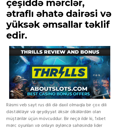
çeşiddə mərclər,
ətraflı əhatə dairəsi və
yüksək əmsallar təklif
edir.
Rəsmi veb sayt rus dili də daxil olmaqla bir çox dili
dəstəkləyir və qeydiyyat əksər ölkələrdən olan
müştərilər üçün mövcuddur. Bir neçə ildir ki, 1xbet
mərc oyunları və onlayn əyləncə sahəsində lider