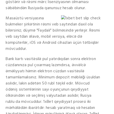
göstərir və rəsmi mərc lisenziyasının olmaması
səbəbindən Rusiyada qanunsuz hesab olunur.
Masaüstü versiyasına
bukmeker şirkətinin rəsmi veb saytından daxil ola
bilərsiniz; düymə "Faydalı" bölməsində yerləşir. Rəsmi
veb saytdan əlavə, mobil versiya, eləcə də
kompüterlər, iOS və Android cihazları üçün tətbiqlər
mövcuddur.
Bank kartı vasitəsilə pul yatırdıqdan sonra elektron
cüzdanınıza pul çıxarmaq lazımdırsa, əvvəlcə
əməliyyatı həmin elektron cüzdan vasitəsilə
tamamlamalısınız. Minimum depozit məbləği üsuldan
asılıdır, lakin adətən 50 rubl təşkil edir. Mövcud
ödəniş sistemlərinin sayı oyunçunun qeydiyyat
ölkəsindən və seçilmiş valyutadan asılıdır; Rusiya
rublu da mövcuddur. 1xBet qeydiyyat prosesi iki
mərhələdən ibarətdir: hesab yaratmaq və hesabın