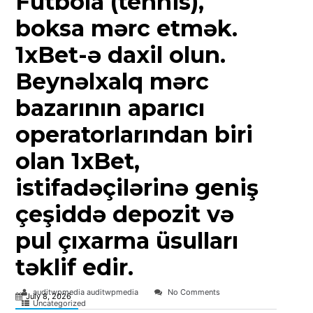
Futbola (tennis),
boksa mərc etmək.
1xBet-ə daxil olun.
Beynəlxalq mərc
bazarının aparıcı
operatorlarından biri
olan 1xBet,
istifadəçilərinə geniş
çeşiddə depozit və
pul çıxarma üsulları
təklif edir.
auditwpmedia auditwpmedia
No Comments
July 8, 2026
Uncategorized