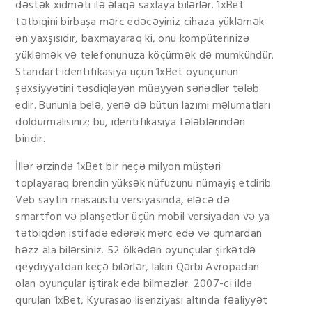
dəstək xidməti ilə əlaqə saxlaya bilərlər. 1xBet
tətbiqini birbaşa mərc edəcəyiniz cihaza yükləmək
ən yaxşısıdır, baxmayaraq ki, onu kompüterinizə
yükləmək və telefonunuza köçürmək də mümkündür.
Standart identifikasiya üçün 1xBet oyunçunun
şəxsiyyətini təsdiqləyən müəyyən sənədlər tələb
edir. Bununla belə, yenə də bütün lazımi məlumatları
doldurmalısınız; bu, identifikasiya tələblərindən
biridir.
İllər ərzində 1xBet bir neçə milyon müştəri
toplayaraq brendin yüksək nüfuzunu nümayiş etdirib.
Veb saytın masaüstü versiyasında, eləcə də
smartfon və planşetlər üçün mobil versiyadan və ya
tətbiqdən istifadə edərək mərc edə və qumardan
həzz ala bilərsiniz. 52 ölkədən oyunçular şirkətdə
qeydiyyatdan keçə bilərlər, lakin Qərbi Avropadan
olan oyunçular iştirak edə bilməzlər. 2007-ci ildə
qurulan 1xBet, Kyurasao lisenziyası altında fəaliyyət