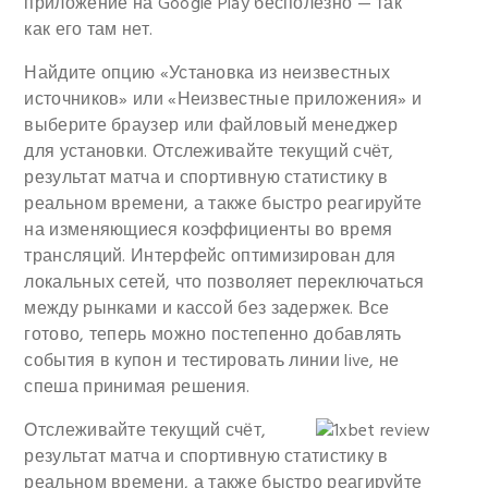
приложение на Google Play бесполезно — так
как его там нет.
Найдите опцию «Установка из неизвестных
источников» или «Неизвестные приложения» и
выберите браузер или файловый менеджер
для установки. Отслеживайте текущий счёт,
результат матча и спортивную статистику в
реальном времени, а также быстро реагируйте
на изменяющиеся коэффициенты во время
трансляций. Интерфейс оптимизирован для
локальных сетей, что позволяет переключаться
между рынками и кассой без задержек. Все
готово, теперь можно постепенно добавлять
события в купон и тестировать линии live, не
спеша принимая решения.
Отслеживайте текущий счёт,
результат матча и спортивную статистику в
реальном времени, а также быстро реагируйте