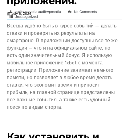
приложения.
auditwpmedia auditwpmedia
No Comments
July 6, 2026
Uncategorized
Всегда удобно быть в курсе событий — делать
ставки и проверять их результаты на
смартфоне. В приложении доступны все те же
функции — что и на официальном сайте, но
есть один значительный бонус. Я использую
мобильное приложение 1xbet с момента
регистрации.
Приложение занимает немного
памяти, но позволяет в любое время делать
ставки, что экономит время и приносит
прибыль; на главной странице представлены
все важные события, а также есть удобный
поиск по видам спорта.
Как установить и