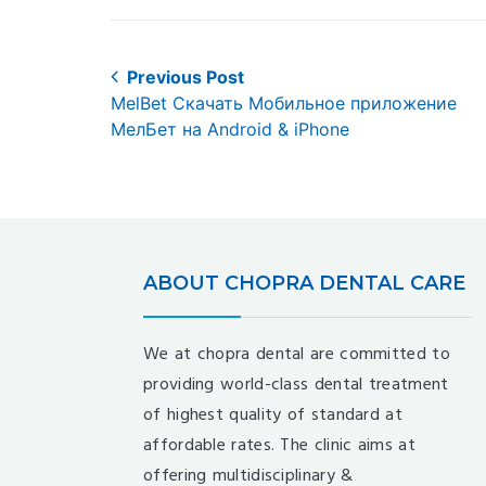
Post
Previous Post
Previous
MelBet Скачать Мобильное приложение
navigation
post:
МелБет на Android & iPhone
ABOUT CHOPRA DENTAL CARE
We at chopra dental are committed to
providing world-class dental treatment
of highest quality of standard at
affordable rates. The clinic aims at
offering multidisciplinary &