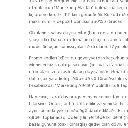
Tərəfdaşlıq proqramının statistikası hər saat yen
etmək üçün "Marketinq Alətləri" bölməsinə keçin,
ki, promo kod 1x_1111 kimi görünəcək. Bu kod mərc
maksimum ilk depozit bonusunu 30% artıracaq.
Ölkələrin siyahısı dəyişə bilər (buna görə də b
yaxşısıdır). Daha ətraflı məlumat üçün, zəhmət 
modelləri üçün komissiyalar fərdi olaraq təyin olun
Promo kodları 1xBet-də qeydiyyatdan keçərkən oy
Meneceriniz ilə əlaqə saxlayın (link və təfərrüatla
nəticələrinizdən asılı olaraq dəyişə bilər. Əməkd
daha çox yaradıcılıq tələb edə və fərdiləşdirilmiş 
hesabınızda, "Marketinq Alətləri" bölməsində tapa 
Həmçinin, tərəfdaş proqram menecerinizdən ətra
bilərsiniz. Ödənişlər həftəlik edilir və yenidən 
ayın sonunda yekun məbləğə daxil ediləcək. Bir m
qədər toplanacaq. Ödənişlər həftədə bir dəfə (h
bazar gününə (daxil olmaqla) qədər olan dövrü əh