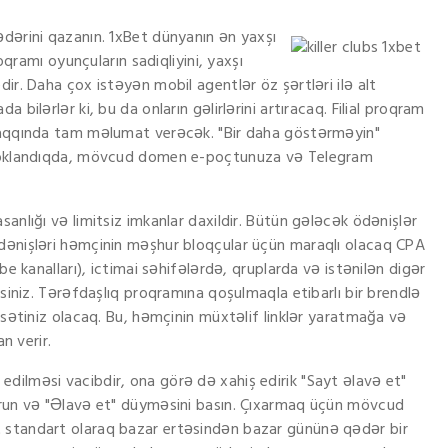
ədərini qazanın. 1xBet dünyanın ən yaxşı
roqramı oyunçuların sadiqliyini, yaxşı
ir. Daha çox istəyən mobil agentlər öz şərtləri ilə alt
bilərlər ki, bu da onların gəlirlərini artıracaq. Filial proqram
 haqqında tam məlumat verəcək. "Bir daha göstərməyin"
 bloklandıqda, mövcud domen e-poçtunuza və Telegram
anlığı və limitsiz imkanlar daxildir. Bütün gələcək ödənişlər
dənişləri həmçinin məşhur bloqçular üçün maraqlı olacaq CPA
be kanalları), ictimai səhifələrdə, qruplarda və istənilən digər
rsiniz. Tərəfdaşlıq proqramına qoşulmaqla etibarlı bir brendlə
rsətiniz olacaq. Bu, həmçinin müxtəlif linklər yaratmağa və
n verir.
dilməsi vacibdir, ona görə də xahiş edirik "Sayt əlavə et"
durun və "Əlavə et" düyməsini basın. Çıxarmaq üçün mövcud
 standart olaraq bazar ertəsindən bazar gününə qədər bir