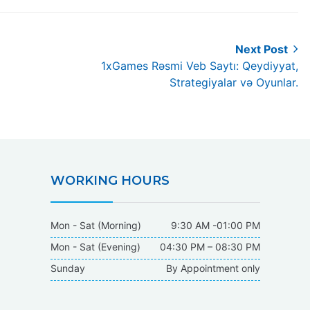
Next Post
Next
1xGames Rəsmi Veb Saytı: Qeydiyyat,
post:
Strategiyalar və Oyunlar.
WORKING HOURS
Mon - Sat (Morning)
9:30 AM -01:00 PM
Mon - Sat (Evening)
04:30 PM – 08:30 PM
Sunday
By Appointment only