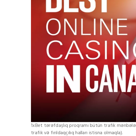
1xBet tərəfdaşlıq proqramı bütün trafik mənbələrin
trafik və fırıldaqçılıq halları istisna olmaqla).