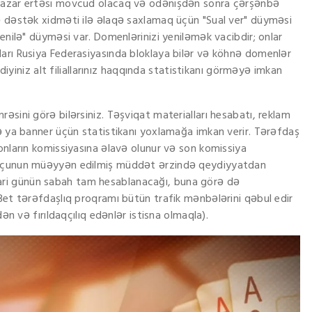
 bazar ertəsi mövcud olacaq və ödənişdən sonra çərşənbə
ə dəstək xidməti ilə əlaqə saxlamaq üçün "Sual ver" düyməsi
enilə" düyməsi var. Domenlərinizi yeniləmək vacibdir; onlar
arı Rusiya Federasiyasında bloklaya bilər və köhnə domenlər
tdiyiniz alt filiallarınız haqqında statistikanı görməyə imkan
əsini görə bilərsiniz. Təşviqat materialları hesabatı, reklam
ə ya banner üçün statistikanı yoxlamağa imkan verir. Tərəfdaş
onların komissiyasına əlavə olunur və son komissiya
unçunun müəyyən edilmiş müddət ərzində qeydiyyatdan
ar cari günün sabah tam hesablanacağı, buna görə də
Bet tərəfdaşlıq proqramı bütün trafik mənbələrini qəbul edir
ən və fırıldaqçılıq edənlər istisna olmaqla).